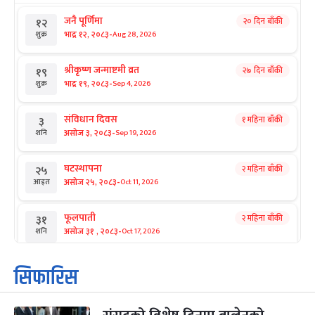
जनै पूर्णिमा
२० दिन बाँकी
१२
-
भाद्र १२, २०८३
Aug 28, 2026
शुक्र
श्रीकृष्ण जन्माष्टमी व्रत
२७ दिन बाँकी
१९
-
भाद्र १९, २०८३
Sep 4, 2026
शुक्र
संविधान दिवस
१ महिना बाँकी
३
-
असोज ३, २०८३
Sep 19, 2026
शनि
घटस्थापना
२ महिना बाँकी
२५
-
असोज २५, २०८३
Oct 11, 2026
आइत
फूलपाती
२ महिना बाँकी
३१
-
असोज ३१ , २०८३
Oct 17, 2026
शनि
कार्तिक सङ्क्रान्ति
२ महिना बाँकी
१
सिफारिस
-
कार्तिक १, २०८३
Oct 18, 2026
आइत