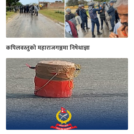
कपिलवस्तुको महाराजगञ्जमा निषेधाज्ञा