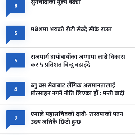
सुनचाँदीको मूल्य बढ्यो
८
मधेशमा भयको रोटी सेक्दै सीके राउत
५
राजमार्ग दायाँबायाँका जग्गामा लाग्ने विकास
५
कर ५ प्रतिशत बिन्दु बढाइँदै
ब्लु बस सेवाबाट लैंगिक असमानतालाई
४
प्रोत्साहन नगर्ने नीति लिएका हौं : मन्त्री बादी
एमाले महासचिवको दाबी- रास्वपाको पतन
३
उदय जत्तिकै छिटो हुन्छ