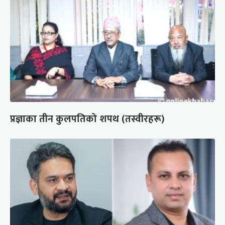
प्रज्ञाका तीन कुलपतिको शपथ (तस्वीरहरू)