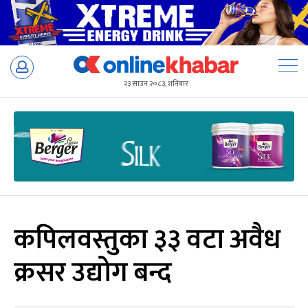
Skip
to
२३ साउन २०८३, शनिबार
content
कपिलवस्तुका ३३ वटा अवैध
क्रसर उद्योग बन्द