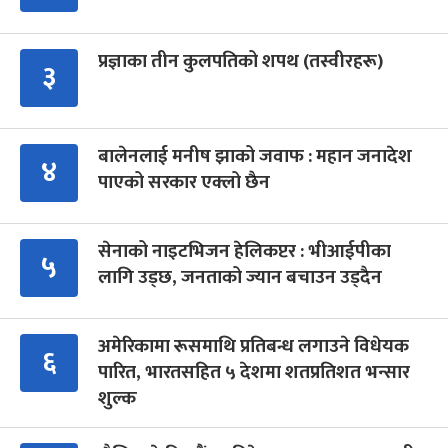
प्रज्ञाका तीन कुलपतिको शपथ (तस्वीरहरू)
३
बालेनलाई मनीष झाको जवाफ : महान जनादेश
४
पाएको सरकार एक्लो छैन
सेनाको नाइटभिजन हेलिकप्टर : भीआईपीका
५
लागि उड्छ, जनताको ज्यान बचाउन उड्दैन
अमेरिकामा रूसमाथि प्रतिबन्ध लगाउने विधेयक
६
पारित, भारतसहित ५ देशमा शतप्रतिशत भन्सार
शुल्क