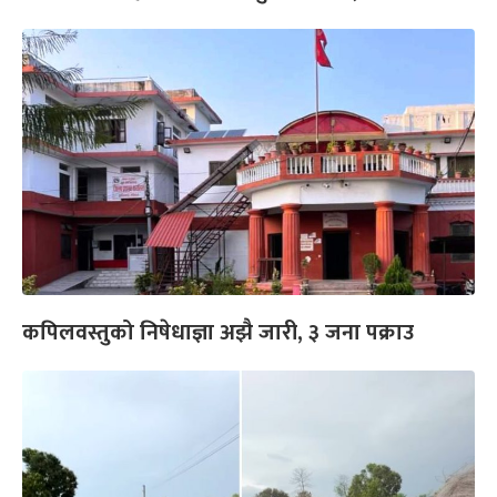
कपिलवस्तुको निषेधाज्ञा अझै जारी, ३ जना पक्राउ