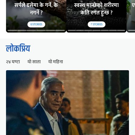
सर्पले डसेमा के गर्ने, के
स्वस्थ मान्छेको शरीरमा
ए
नगर्ने ?
कति रगत हुन्छ ?
6
STORIES
7
STORIES
लोकप्रिय
२४ घण्टा
यो साता
यो महिना