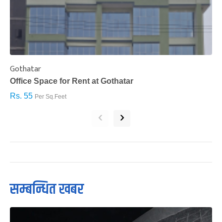
Gothatar
S
Office Space for Rent at Gothatar
H
Rs. 55
R
Per Sq.Feet
‹
›
सम्बन्धित खबर