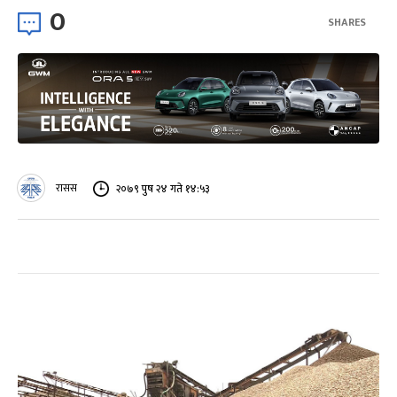
0
SHARES
रासस
२०७९ पुष २४ गते १४:५३