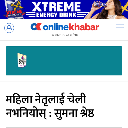
Skip
to
२३ साउन २०८३, शनिबार
content
महिला नेतृलाई चेली
नभनियोस् : सुमना श्रेष्ठ