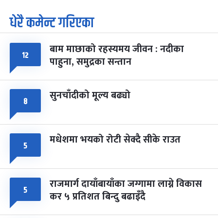
धेरै कमेन्ट गरिएका
पूर्णिमा व्रत
७ महिना बाँकी
७
-
चैत्र ७, २०८३
Mar 21, 2027
आइत
बाम माछाको रहस्यमय जीवन : नदीका
फागुपूर्णिमा
१२
७ महिना बाँकी
८
पाहुना, समुद्रका सन्तान
-
चैत्र ८, २०८३
Mar 22, 2027
सोम
सुनचाँदीको मूल्य बढ्यो
८
मधेशमा भयको रोटी सेक्दै सीके राउत
५
राजमार्ग दायाँबायाँका जग्गामा लाग्ने विकास
५
कर ५ प्रतिशत बिन्दु बढाइँदै