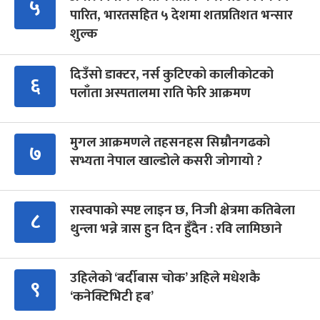
५
पारित, भारतसहित ५ देशमा शतप्रतिशत भन्सार
शुल्क
दिउँसो डाक्टर, नर्स कुटिएको कालीकोटको
६
पलाँता अस्पतालमा राति फेरि आक्रमण
मुगल आक्रमणले तहसनहस सिम्रौनगढको
७
सभ्यता नेपाल खाल्डोले कसरी जोगायो ?
रास्वपाको स्पष्ट लाइन छ, निजी क्षेत्रमा कतिबेला
८
थुन्ला भन्ने त्रास हुन दिन हुँदैन : रवि लामिछाने
उहिलेको ‘बर्दीबास चोक’ अहिले मधेशकै
९
‘कनेक्टिभिटी हब’