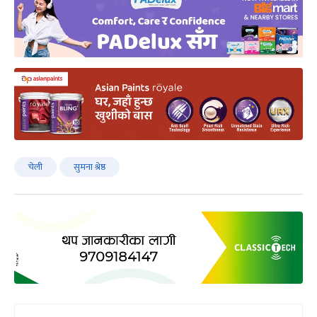
चेली
सुमना श्रेष्ठ