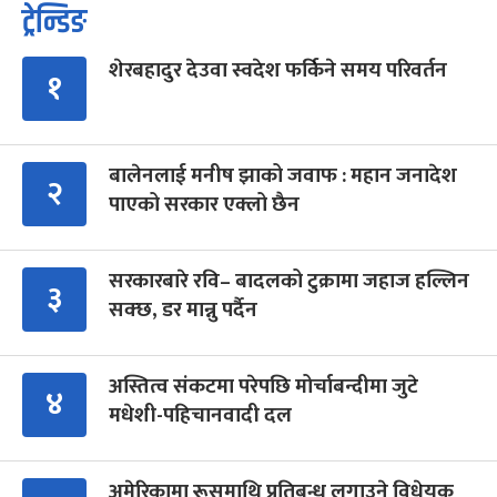
ट्रेन्डिङ
शेरबहादुर देउवा स्वदेश फर्किने समय परिवर्तन
१
बालेनलाई मनीष झाको जवाफ : महान जनादेश
२
पाएको सरकार एक्लो छैन
सरकारबारे रवि– बादलको टुक्रामा जहाज हल्लिन
३
सक्छ, डर मान्नु पर्दैन
अस्तित्व संकटमा परेपछि मोर्चाबन्दीमा जुटे
४
मधेशी-पहिचानवादी दल
अमेरिकामा रूसमाथि प्रतिबन्ध लगाउने विधेयक