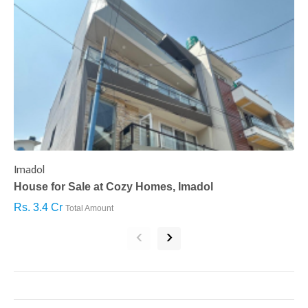
Imadol
B
House for Sale at Cozy Homes, Imadol
B
Rs. 3.4 Cr
R
Total Amount
‹
›