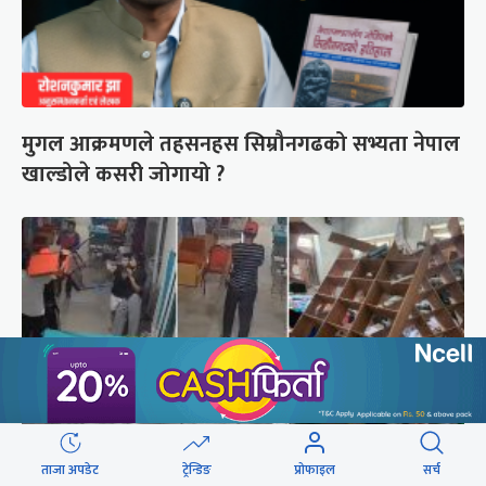
मुगल आक्रमणले तहसनहस सिम्रौनगढको सभ्यता नेपाल
खाल्डोले कसरी जोगायो ?
ताजा अपडेट
ट्रेन्डिङ
प्रोफाइल
सर्च