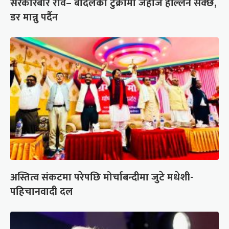
सरकारबारे रवि– बादलको टुक्रामा जहाज हल्लिन सक्छ,
डर मान्नु पर्दैन
अस्तित्व संकटमा परेपछि मोर्चाबन्दीमा जुटे मधेशी-
पहिचानवादी दल