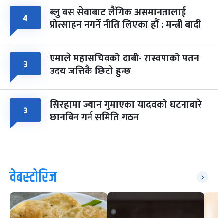
ब्लु बस सेवाबाट लैंगिक असमानतालाई
४
प्रोत्साहन नगर्ने नीति लिएका हौं : मन्त्री बादी
एमाले महासचिवको दाबी- रास्वपाको पतन
३
उदय जत्तिकै छिटो हुन्छ
सिरहामा ज्यान गुमाएका यादवको घटनाबारे
३
छानबिन गर्न समिति गठन
वेबस्टोरिज