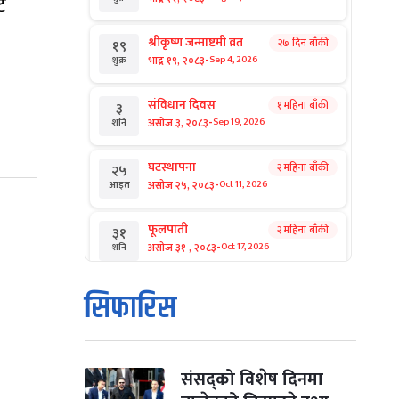
ट
श्रीकृष्ण जन्माष्टमी व्रत
२७ दिन बाँकी
१९
-
भाद्र १९, २०८३
Sep 4, 2026
शुक्र
संविधान दिवस
१ महिना बाँकी
३
-
असोज ३, २०८३
Sep 19, 2026
शनि
घटस्थापना
२ महिना बाँकी
२५
-
असोज २५, २०८३
Oct 11, 2026
आइत
फूलपाती
२ महिना बाँकी
३१
-
असोज ३१ , २०८३
Oct 17, 2026
शनि
कार्तिक सङ्क्रान्ति
२ महिना बाँकी
१
सिफारिस
-
कार्तिक १, २०८३
Oct 18, 2026
आइत
महानवमी
२ महिना बाँकी
३
-
कार्तिक ३, २०८३
Oct 20, 2026
मंगल
संसद्को विशेष दिनमा