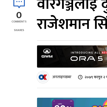
वीरगञ्जलाई द
0
राजेशमान सि
COMMENTS
SHARES
अनलाइनखबर
२०७९ फागुन २ 