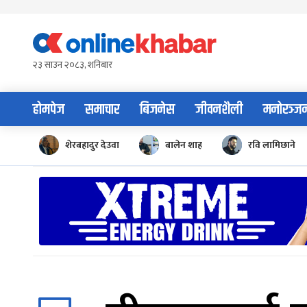
Skip
to
content
२३ साउन २०८३, शनिबार
होमपेज
समाचार
बिजनेस
जीवनशैली
मनोरञ्ज
शेरबहादुर देउवा
बालेन शाह
रवि लामिछाने