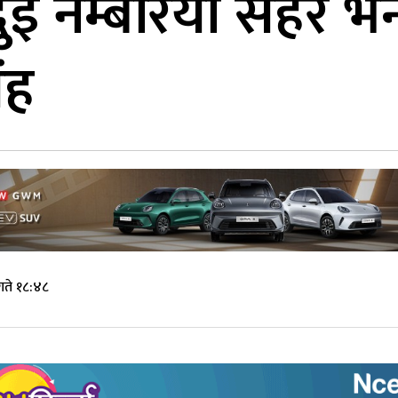
ुई नम्बरिया सहर भन्
ंह
गते १८:४८