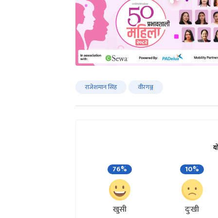
राजेशमान सिंह
वीरगञ्ज
य
76%
10%
खुसी
दुःखी