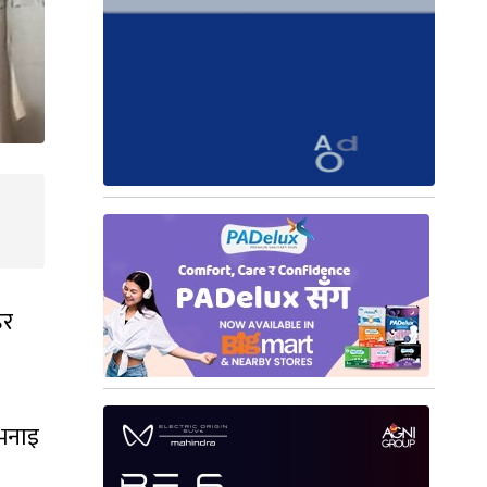
हर
 भनाइ