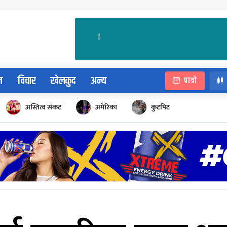
न
विचार
खेलकुद
अन्य
पात्रो
अस्तित्व संकट
अमेरिका
कुटपिट