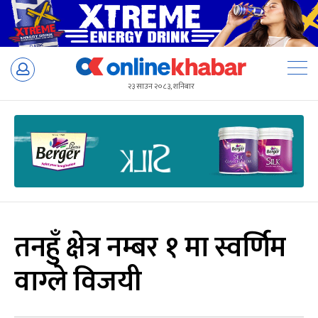
Skip
to
२३ साउन २०८३, शनिबार
content
तनहुँ क्षेत्र नम्बर १ मा स्वर्णिम
वाग्ले विजयी