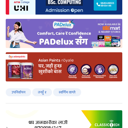
उपनिर्वाचन
तनहुँ १
स्वर्णिम वाग्ले