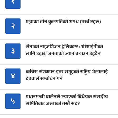
१
प्रज्ञाका तीन कुलपतिको शपथ (तस्वीरहरू)
२
सेनाको नाइटभिजन हेलिकप्टर : भीआईपीका
३
लागि उड्छ, जनताको ज्यान बचाउन उड्दैन
कांग्रेस संस्थापन इतर समूहको राष्ट्रिय भेलालाई
४
देउवाले सम्बोधन गर्ने
प्रधानमन्त्री बालेनले ल्याएको विधेयक संसदीय
५
समितिबाट जस्ताको तस्तै सदर