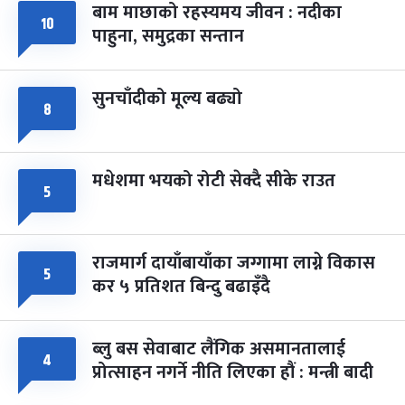
बाम माछाको रहस्यमय जीवन : नदीका
फागुपूर्णिमा
७ महिना बाँकी
८
१०
पाहुना, समुद्रका सन्तान
-
चैत्र ८, २०८३
Mar 22, 2027
सोम
सुनचाँदीको मूल्य बढ्यो
८
मधेशमा भयको रोटी सेक्दै सीके राउत
५
राजमार्ग दायाँबायाँका जग्गामा लाग्ने विकास
५
कर ५ प्रतिशत बिन्दु बढाइँदै
ब्लु बस सेवाबाट लैंगिक असमानतालाई
४
प्रोत्साहन नगर्ने नीति लिएका हौं : मन्त्री बादी