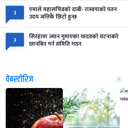
एमाले महासचिवको दाबी- रास्वपाको पतन
३
उदय जत्तिकै छिटो हुन्छ
सिरहामा ज्यान गुमाएका यादवको घटनाबारे
३
छानबिन गर्न समिति गठन
वेबस्टोरिज