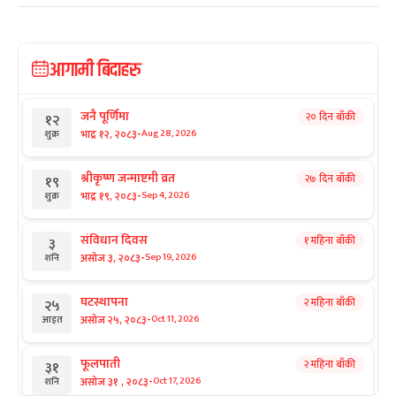
आगामी बिदाहरु
जनै पूर्णिमा
२० दिन बाँकी
१२
-
भाद्र १२, २०८३
Aug 28, 2026
शुक्र
श्रीकृष्ण जन्माष्टमी व्रत
२७ दिन बाँकी
१९
-
भाद्र १९, २०८३
Sep 4, 2026
शुक्र
संविधान दिवस
१ महिना बाँकी
३
-
असोज ३, २०८३
Sep 19, 2026
शनि
घटस्थापना
२ महिना बाँकी
२५
-
असोज २५, २०८३
Oct 11, 2026
आइत
फूलपाती
२ महिना बाँकी
३१
-
असोज ३१ , २०८३
Oct 17, 2026
शनि