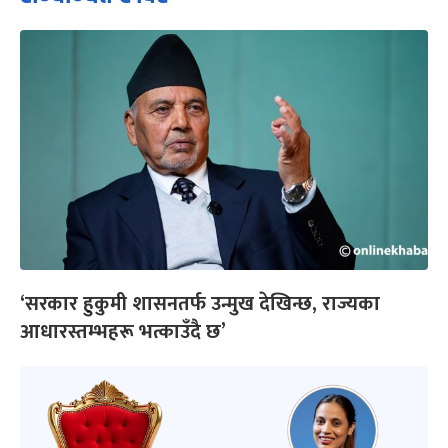
‘सरकार हुकुमी शासनतर्फ उन्मुख देखिन्छ, राज्यका
आधारस्तम्भहरू भत्काउँदै छ’