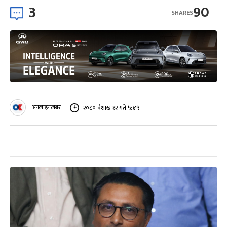
3
90
SHARES
अनलाइनखबर
२०८० वैशाख १२ गते ५:४५