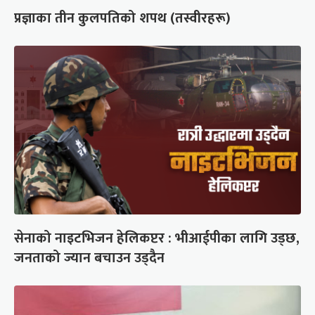
प्रज्ञाका तीन कुलपतिको शपथ (तस्वीरहरू)
सेनाको नाइटभिजन हेलिकप्टर : भीआईपीका लागि उड्छ,
जनताको ज्यान बचाउन उड्दैन