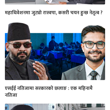
महाधिवेशनमा जुट्यो रास्वपा, कसरी चयन हुन्छ नेतृत्व ?
एसईई नतिजामा सरकारको छलाङ : एक महिनामै
नतिजा