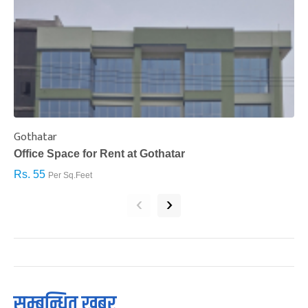
Gothatar
S
Office Space for Rent at Gothatar
H
Rs. 55
R
Per Sq.Feet
‹
›
सम्बन्धित खबर