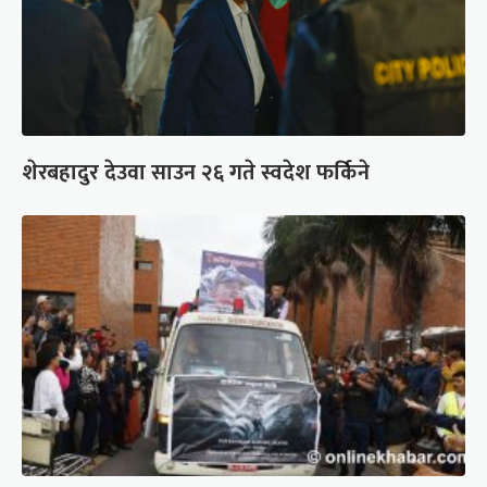
शेरबहादुर देउवा साउन २६ गते स्वदेश फर्किने