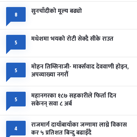
सुनचाँदीको मूल्य बढ्यो
८
मधेशमा भयको रोटी सेक्दै सीके राउत
५
मोहन तिम्सिनाजी- मार्क्सवाद देववाणी होइन,
५
अपव्याख्या नगरौं
महानगरका १८७ सहकारीले फिर्ता दिन
५
सकेनन् सवा ८ अर्ब
राजमार्ग दायाँबायाँका जग्गामा लाग्ने विकास
४
कर ५ प्रतिशत बिन्दु बढाइँदै