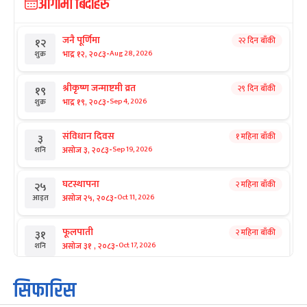
आगामी बिदाहरु
जनै पूर्णिमा
२२ दिन बाँकी
१२
-
भाद्र १२, २०८३
Aug 28, 2026
शुक्र
श्रीकृष्ण जन्माष्टमी व्रत
२९ दिन बाँकी
१९
-
भाद्र १९, २०८३
Sep 4, 2026
शुक्र
संविधान दिवस
१ महिना बाँकी
३
-
असोज ३, २०८३
Sep 19, 2026
शनि
घटस्थापना
२ महिना बाँकी
२५
-
असोज २५, २०८३
Oct 11, 2026
आइत
फूलपाती
२ महिना बाँकी
३१
-
असोज ३१ , २०८३
Oct 17, 2026
शनि
कार्तिक सङ्क्रान्ति
२ महिना बाँकी
१
सिफारिस
-
कार्तिक १, २०८३
Oct 18, 2026
आइत