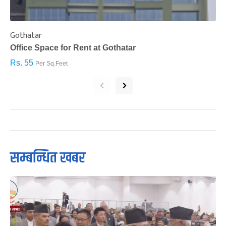
Gothatar
S
Office Space for Rent at Gothatar
H
Rs. 55
R
Per Sq.Feet
‹
›
सम्बन्धित खबर