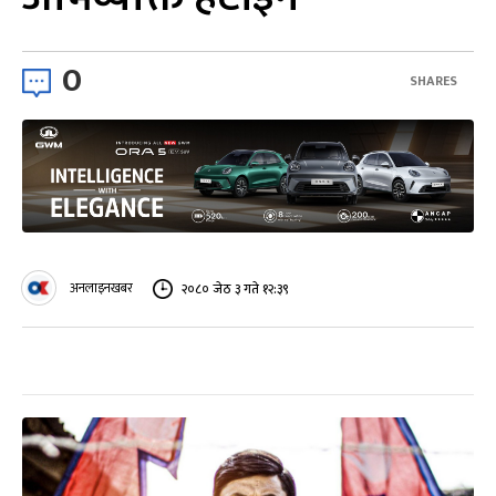
0
SHARES
अनलाइनखबर
२०८० जेठ ३ गते १२:३९