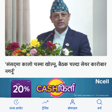
‘संसद्‍मा कालो चस्मा खोल्नू, बैठक चल्दा सेयर कारोबार
नगर्नू’
ताजा अपडेट
ट्रेन्डिङ
प्रोफाइल
सर्च