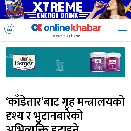
Skip
to
२१ साउन २०८३, बिहीबार
content
‘काँडेतार’बाट गृह मन्त्रालयको
दृश्य र भुटानबारेको
अभिव्यक्ति हटाइने