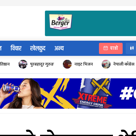
न
विचार
खेलकुद
अन्य
पात्रो
रतिष्ठान
पुरबहादुर गुरुङ
नाइट भिजन
नेपाली काँग्रेस