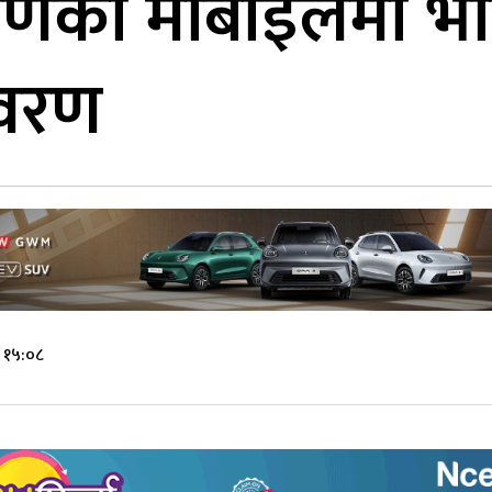
ँणको मोबाइलमा भेट
िवरण
 १५:०८