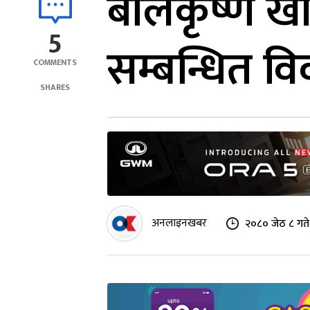
बालकृष्ण खा
5
सम्बन्धित व
COMMENTS
SHARES
अनलाइनखबर
२०८० जेठ ८ गते