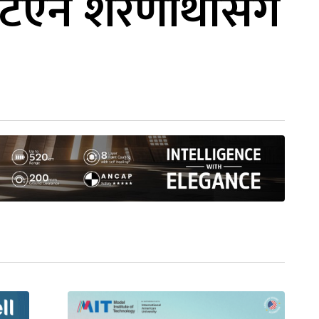
िएन शरणार्थीसँग