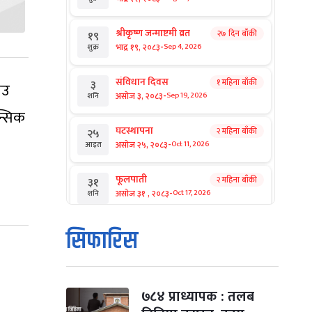
श्रीकृष्ण जन्माष्टमी व्रत
२७ दिन बाँकी
१९
-
भाद्र १९, २०८३
Sep 4, 2026
शुक्र
संविधान दिवस
१ महिना बाँकी
३
ाउ
-
असोज ३, २०८३
Sep 19, 2026
शनि
न्सिक
घटस्थापना
२ महिना बाँकी
२५
-
असोज २५, २०८३
Oct 11, 2026
आइत
फूलपाती
२ महिना बाँकी
३१
-
असोज ३१ , २०८३
Oct 17, 2026
शनि
कार्तिक सङ्क्रान्ति
२ महिना बाँकी
१
सिफारिस
-
कार्तिक १, २०८३
Oct 18, 2026
आइत
महानवमी
२ महिना बाँकी
३
-
कार्तिक ३, २०८३
Oct 20, 2026
मंगल
७८४ प्राध्यापक : तलब