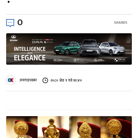
0
SHARES
अनलाइनखबर
२०८० जेठ ९ गते १२:४०