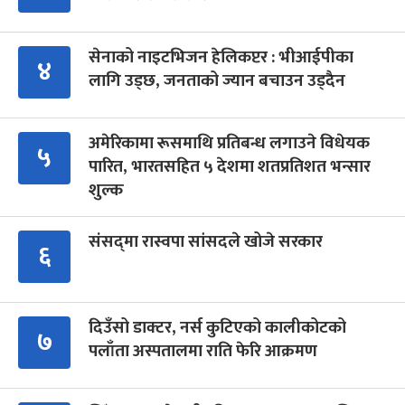
सेनाको नाइटभिजन हेलिकप्टर : भीआईपीका
४
लागि उड्छ, जनताको ज्यान बचाउन उड्दैन
अमेरिकामा रूसमाथि प्रतिबन्ध लगाउने विधेयक
५
पारित, भारतसहित ५ देशमा शतप्रतिशत भन्सार
शुल्क
संसद्‍मा रास्वपा सांसदले खोजे सरकार
६
दिउँसो डाक्टर, नर्स कुटिएको कालीकोटको
७
पलाँता अस्पतालमा राति फेरि आक्रमण