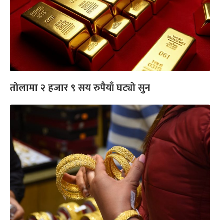
तोलामा २ हजार ९ सय रुपैयाँ घट्यो सुन