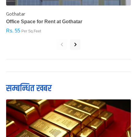
Gothatar
S
Office Space for Rent at Gothatar
H
Rs. 55
R
Per Sq.Feet
‹
›
सम्बन्धित खबर