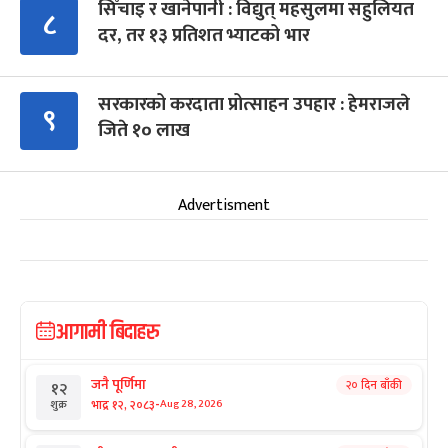
सिँचाइ र खानेपानी : विद्युत् महसुलमा सहुलियत
८
दर, तर १३ प्रतिशत भ्याटको भार
सरकारको करदाता प्रोत्साहन उपहार : हेमराजले
९
जिते १० लाख
Advertisment
आगामी बिदाहरु
जनै पूर्णिमा
२० दिन बाँकी
१२
-
भाद्र १२, २०८३
Aug 28, 2026
शुक्र