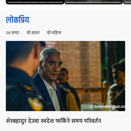
लोकप्रिय
२४ घण्टा
यो साता
यो महिना
शेरबहादुर देउवा स्वदेश फर्किने समय परिवर्तन