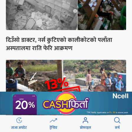
दिउँसो डाक्टर, नर्स कुटिएको कालीकोटको पलाँता
अस्पतालमा राति फेरि आक्रमण
ताजा अपडेट
ट्रेन्डिङ
प्रोफाइल
सर्च