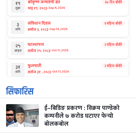
श्रीकृष्ण जन्माष्टमी व्रत
२७ दिन बाँकी
१९
-
भाद्र १९, २०८३
Sep 4, 2026
शुक्र
संविधान दिवस
१ महिना बाँकी
३
-
असोज ३, २०८३
Sep 19, 2026
शनि
घटस्थापना
२ महिना बाँकी
२५
-
असोज २५, २०८३
Oct 11, 2026
आइत
फूलपाती
२ महिना बाँकी
३१
-
असोज ३१ , २०८३
Oct 17, 2026
शनि
कार्तिक सङ्क्रान्ति
२ महिना बाँकी
१
सिफारिस
-
कार्तिक १, २०८३
Oct 18, 2026
आइत
ई–बिडिङ प्रकरण : विक्रम पाण्डेको
महानवमी
२ महिना बाँकी
३
-
कम्पनीले ७ करोड घटाएर फेर्‍यो
कार्तिक ३, २०८३
Oct 20, 2026
मंगल
बोलकबोल
विजयादशमी
२ महिना बाँकी
४
-
कार्तिक ४, २०८३
Oct 21, 2026
बुध