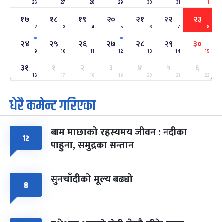
26
27
-
28
29
30
31
1
फाल्गुन २२, २०८३
Mar 6, 2027
शनि
१७
१८
१९
२०
२१
२२
२३
2
3
4
5
6
7
8
अन्तराष्ट्रिय नारी दिवस
७ महिना बाँकी
२४
-
फाल्गुन २४, २०८३
Mar 8, 2027
सोम
२४
२५
२६
२७
२८
२९
३०
9
10
11
12
13
14
15
ग्याल्पो ल्होसार
७ महिना बाँकी
२५
३१
१
२
३
४
५
६
-
फाल्गुन २५, २०८३
Mar 9, 2027
मंगल
16
17
18
19
20
21
22
धेरै कमेन्ट गरिएका
पूर्णिमा व्रत
७ महिना बाँकी
७
-
चैत्र ७, २०८३
Mar 21, 2027
आइत
बाम माछाको रहस्यमय जीवन : नदीका
फागुपूर्णिमा
७ महिना बाँकी
८
१२
पाहुना, समुद्रका सन्तान
-
चैत्र ८, २०८३
Mar 22, 2027
सोम
सुनचाँदीको मूल्य बढ्यो
८