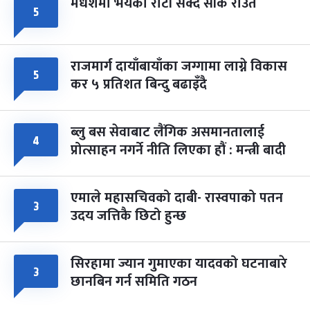
मधेशमा भयको रोटी सेक्दै सीके राउत
५
राजमार्ग दायाँबायाँका जग्गामा लाग्ने विकास
५
कर ५ प्रतिशत बिन्दु बढाइँदै
ब्लु बस सेवाबाट लैंगिक असमानतालाई
४
प्रोत्साहन नगर्ने नीति लिएका हौं : मन्त्री बादी
एमाले महासचिवको दाबी- रास्वपाको पतन
३
उदय जत्तिकै छिटो हुन्छ
सिरहामा ज्यान गुमाएका यादवको घटनाबारे
३
छानबिन गर्न समिति गठन