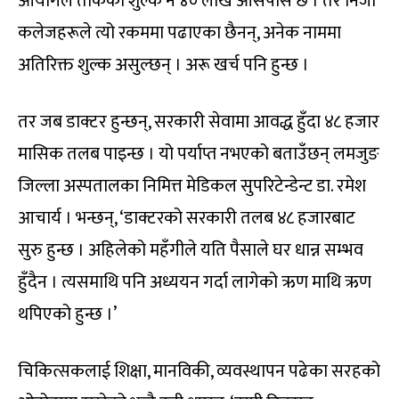
आयोगले तोकेको शुल्क नै ४० लाख आसपास छ । तर निजी
कलेजहरूले त्यो रकममा पढाएका छैनन्, अनेक नाममा
अतिरिक्त शुल्क असुल्छन् । अरू खर्च पनि हुन्छ ।
तर जब डाक्टर हुन्छन्, सरकारी सेवामा आवद्ध हुँदा ४८ हजार
मासिक तलब पाइन्छ । यो पर्याप्त नभएको बताउँछन् लमजुङ
जिल्ला अस्पतालका निमित्त मेडिकल सुपरिटेन्डेन्ट डा. रमेश
आचार्य । भन्छन्, ‘डाक्टरको सरकारी तलब ४८ हजारबाट
सुरु हुन्छ । अहिलेको महँगीले यति पैसाले घर धान्न सम्भव
हुँदैन । त्यसमाथि पनि अध्ययन गर्दा लागेको ऋण माथि ऋण
थपिएको हुन्छ ।’
चिकित्सकलाई शिक्षा, मानविकी, व्यवस्थापन पढेका सरहको