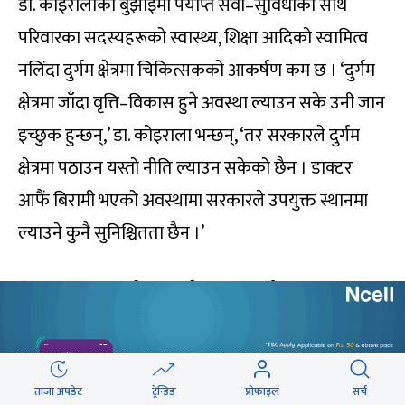
डा. कोइरालाको बुझाइमा पर्याप्त सेवा–सुविधाका साथै
परिवारका सदस्यहरूको स्वास्थ्य, शिक्षा आदिको स्वामित्व
नलिंदा दुर्गम क्षेत्रमा चिकित्सकको आकर्षण कम छ । ‘दुर्गम
क्षेत्रमा जाँदा वृत्ति–विकास हुने अवस्था ल्याउन सके उनी जान
इच्छुक हुन्छन्,’ डा. कोइराला भन्छन्, ‘तर सरकारले दुर्गम
क्षेत्रमा पठाउन यस्तो नीति ल्याउन सकेको छैन । डाक्टर
आफैं बिरामी भएको अवस्थामा सरकारले उपयुक्त स्थानमा
ल्याउने कुनै सुनिश्चितता छैन ।’
जिल्ला अस्पताल, डोल्पाका मेसु डा. रतनवीर सुनुवारका
अनुसार चिकित्सक ग्रामीण क्षेत्रमा बस्ने/नबस्ने विषयसँग
परिवारको स्वास्थ्य, बालबालिकाको शिक्षा जस्ता विषय पनि
जोडिएको छ । ‘टाढा गएपछि परिवार हेर्न सम्भव हुँदैन । केही
ताजा अपडेट
ट्रेन्डिङ
प्रोफाइल
सर्च