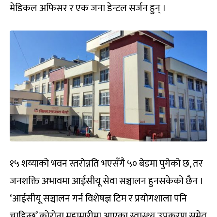
मेडिकल अफिसर र एक जना डेन्टल सर्जन हुन् ।
१५ शय्याको भवन स्तरोन्नति भएसँगै ५० बेडमा पुगेको छ, तर
जनशक्ति अभावमा आईसीयू सेवा सञ्चालन हुनसकेको छैन ।
‘आईसीयू सञ्चालन गर्न विशेषज्ञ टिम र प्रयोगशाला पनि
चाहिन्छ’ कोरोना महामारीमा आएका स्वास्थ्य उपकरण समेत