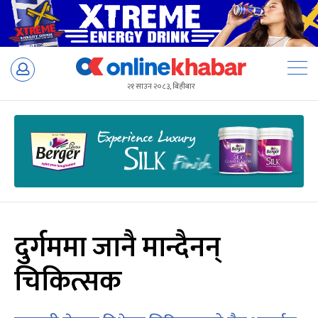
Skip
to
२१ साउन २०८३, बिहीबार
content
दुर्गममा जानै मान्दैनन्
चिकित्सक