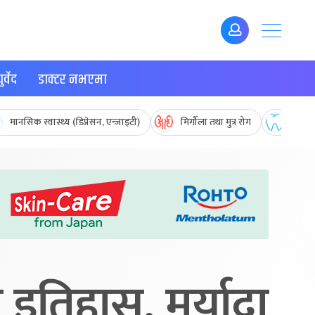
र्वेद
डाक्टर नभएमा
मानसिक स्वास्थ्य (डिप्रेसन, एन्जाइटी)
मिर्गौला तथा मुत्र रोग
मुख तथ
इतिहास, मर्यादा