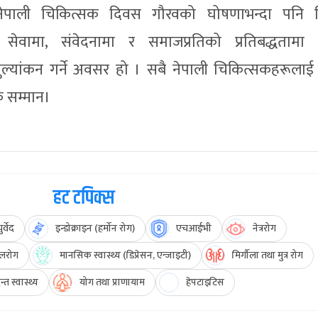
 नेपाली चिकित्सक दिवस गौरवको घोषणाभन्दा पनि न
सेवामा, संवेदनामा र समाजप्रतिको प्रतिबद्धतामा 
ल्यांकन गर्ने अवसर हो । सबै नेपाली चिकित्सकहरूला
क सम्मान।
हट टपिक्स
र्वेद
इन्डोक्राइन (हर्मोन रोग)
एचआईभी
नेत्ररोग
लरोग
मानसिक स्वास्थ्य (डिप्रेसन, एन्जाइटी)
मिर्गौला तथा मुत्र रोग
्त स्वास्थ्य
योग तथा प्राणायाम
हेपटाइटिस