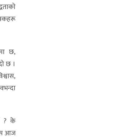
्धताको
त्सकहरू
बमा छ,
दो छ ।
श्वास,
वभन्दा
ँ ? के
यास आज