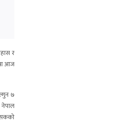
िहास र
त्रा आज
्गुन ७
 नेपाल
त्सकको