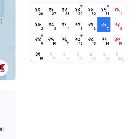
१०
११
१२
१३
१४
१५
१६
26
27
28
29
30
31
1
१७
१८
१९
२०
२१
२२
२३
2
3
4
5
6
7
8
२४
२५
२६
२७
२८
२९
३०
9
10
11
12
13
14
15
३१
१
२
३
४
५
६
16
17
18
19
20
21
22
ो।