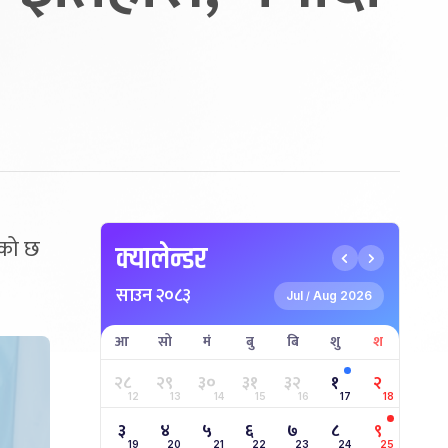
रेको छ
क्यालेन्डर
साउन २०८३
Jul
Aug 2026
/
आ
सो
मं
बु
बि
शु
श
२८
२९
३०
३१
३२
१
२
12
13
14
15
16
17
18
३
४
५
६
७
८
९
19
20
21
22
23
24
25