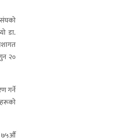
 संघको
्यो डा.
पेशागत
गुन २०
 गर्ने
कहरूको
ी ७५औँ