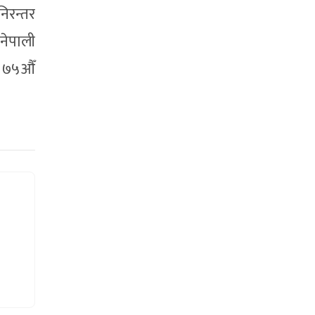
िरन्तर
नेपाली
ई ७५औँ