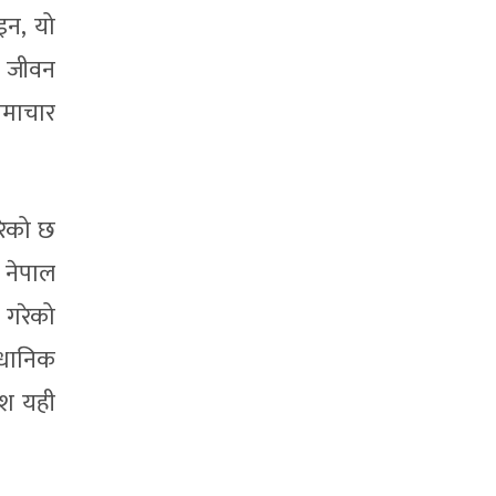
इन, यो
ो जीवन
माचार
गरेको छ
 नेपाल
 गरेको
ैधानिक
ेश यही