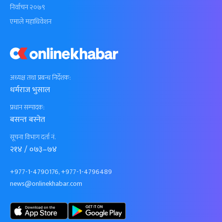
निर्वाचन २०७९
एमाले महाधिवेशन
अध्यक्ष तथा प्रबन्ध निर्देशक:
धर्मराज भुसाल
प्रधान सम्पादक:
बसन्त बस्नेत
सूचना विभाग दर्ता नं.
२१४ / ०७३–७४
+977-1-4790176, +977-1-4796489
news@onlinekhabar.com