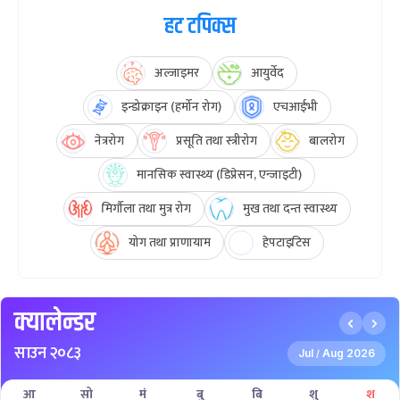
हट टपिक्स
अल्जाइमर
आयुर्वेद
इन्डोक्राइन (हर्मोन रोग)
एचआईभी
नेत्ररोग
प्रसूति तथा स्त्रीरोग
बालरोग
मानसिक स्वास्थ्य (डिप्रेसन, एन्जाइटी)
मिर्गौला तथा मुत्र रोग
मुख तथा दन्त स्वास्थ्य
योग तथा प्राणायाम
हेपटाइटिस
क्यालेन्डर
साउन २०८३
Jul
Aug 2026
/
आ
सो
मं
बु
बि
शु
श