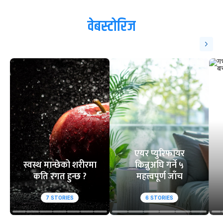
वेबस्टोरिज
एयर प्युरिफायर
स्वस्थ मान्छेको शरीरमा
किन्नुअघि गर्ने ५
कति रगत हुन्छ ?
महत्त्वपूर्ण जाँच
7
STORIES
6
STORIES