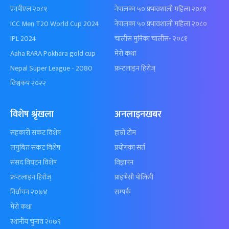
एनपीएल २०८१
नेपालका ५० प्रभावशाली महिला २०८१
ICC Men T20 World Cup 2024
नेपालका ५० प्रभावशाली महिला २०८०
IPL 2024
चालीस मुनिका चालीस- २०८१
Aaha RARA Pokhara gold cup
मेरो कथा
Nepal Super League - 2080
फ्रन्टलाइन हिरोज्
विश्वकप २०२२
विशेष श्रृंखला
अनलाइनखबर
सहकारी संकट विशेष
हाम्रो टीम
लगुबित्त संकट विशेष
प्रयोगका सर्त
संसद विघटन विशेष
विज्ञापन
फ्रन्टलाइन हिरोज्
प्राइभेसी पोलिसी
निर्वाचन २०७४
सम्पर्क
मेरो कथा
स्थानीय चुनाव २०७९