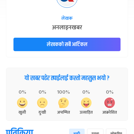
लेखक
अनलाइनखबर
लेखकको सबै आर्टिकल
यो खबर पढेर तपाईलाई कस्तो महसुस भयो ?
0%
0%
100%
0%
0%
खुसी
दुःखी
अचम्मित
उत्साहित
आक्रोशित
प्रतिक्रिया
भर्खरै
पुराना
लोकप्रिय