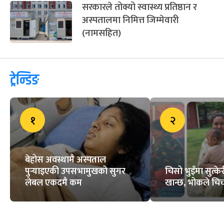
सरकारले तोक्यो स्वास्थ्य प्रतिष्ठान र
अस्पतालमा निमित्त जिम्मेवारी
(नामसहित)
ट्रेन्डिङ
१
२
बेहोस अवस्थामै अस्पताल
पुर्‍याइएकी उपसभामुखको सुगर
चिसो भुइँमा सुत्
लेबल एकदमै कम
खान्छ, भोकले चिच्