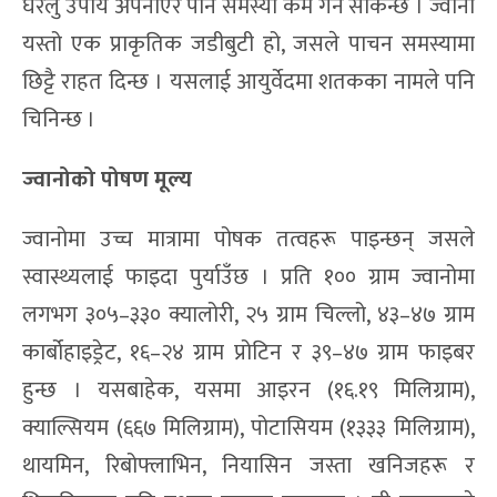
घरेलु उपाय अपनाएर पनि समस्या कम गर्न सकिन्छ । ज्वानो
यस्तो एक प्राकृतिक जडीबुटी हो, जसले पाचन समस्यामा
छिट्टै राहत दिन्छ । यसलाई आयुर्वेदमा शतकका नामले पनि
चिनिन्छ ।
ज्वानोको पोषण मूल्य
ज्वानोमा उच्च मात्रामा पोषक तत्वहरू पाइन्छन् जसले
स्वास्थ्यलाई फाइदा पुर्याउँछ । प्रति १०० ग्राम ज्वानोमा
लगभग ३०५–३३० क्यालोरी, २५ ग्राम चिल्लो, ४३–४७ ग्राम
कार्बोहाइड्रेट, १६–२४ ग्राम प्रोटिन र ३९–४७ ग्राम फाइबर
हुन्छ । यसबाहेक, यसमा आइरन (१६.१९ मिलिग्राम),
क्याल्सियम (६६७ मिलिग्राम), पोटासियम (१३३३ मिलिग्राम),
थायमिन, रिबोफ्लाभिन, नियासिन जस्ता खनिजहरू र