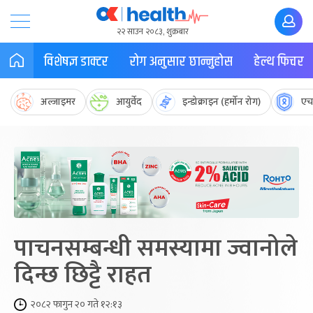
२२ साउन २०८३, शुक्रबार
विशेषज्ञ डाक्टर
रोग अनुसार छान्नुहोस
हेल्थ फिचर
अल्जाइमर
आयुर्वेद
इन्डोक्राइन (हर्मोन रोग)
एच
पाचनसम्बन्धी समस्यामा ज्वानोले
दिन्छ छिट्टै राहत
२०८२ फागुन २० गते १२:१३