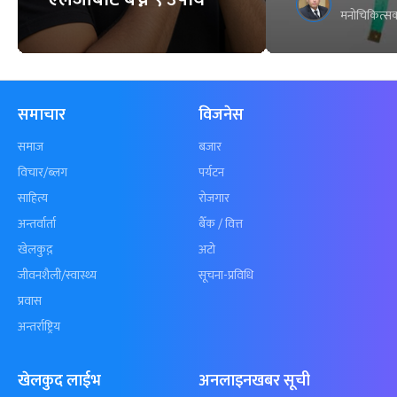
मनोचिकित्सक
समाचार
विजनेस
समाज
बजार
विचार/ब्लग
पर्यटन
साहित्य
रोजगार
अन्तर्वार्ता
बैँक / वित्त
खेलकुद़़
अटो
जीवनशैली/स्वास्थ्य
सूचना-प्रविधि
प्रवास
अन्तर्राष्ट्रिय
खेलकुद लाईभ
अनलाइनखबर सूची