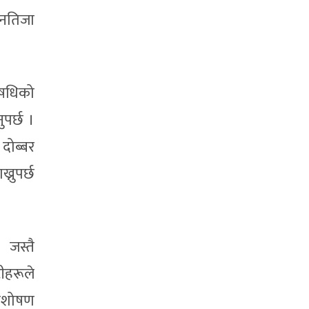
ो नतिजा
औषधिको
पर्छ ।
दोब्बर
्नुपर्छ
 जस्तै
टीहरूले
अवशोषण