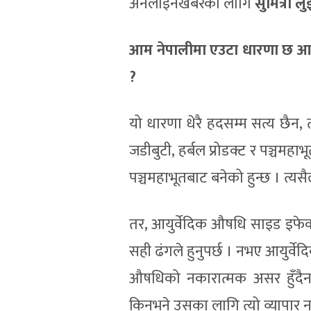
अनलाइनखबरका लागि
सुमित्रा ल
आम नेपालीमा एउटा धारणा छ आयु
?
यो धारणा धेरै हदसम्म सत्य छैन, 
जडीबुटी, हर्बल प्रोडक्ट र पञ्चमह
पञ्चमहाभूतबाट बनेको हुन्छ । त्यसै
तर, आयुर्वेदिक औषधि साइड इफेक्ट
सही ढंगले हुनुपर्छ । नभए आयुर्व
औषधिको नकारात्मक असर हुँदैन भ
किनभने उसका लागि त्यो व्यापार न