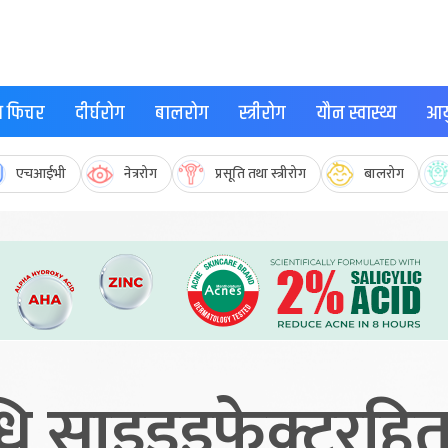
्थ फिचर
दीर्घरोग
बालरोग
स्त्रीरोग
यौन स्वास्थ्य
आयु
एचआईभी
नेत्ररोग
प्रसूति तथा स्त्रीरोग
बालरोग
 साइडइफेक्टरहित हु