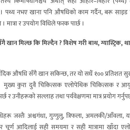
ार्तस्य किमौषधनिश्चय’ अर्थात् सही आहार–विहार (पथ्य)
 । पथ्य नभए खाना पनि औषधिको काम गर्दैन, बरू साइड 
 । मात्रा र उपयोग विधिले फरक पार्छ ।
 खान मिल्छ कि मिल्दैन ? विशेष गरी बाथ, ग्यास्ट्रिक, थ
ेदिक औषधि सँगै खान सकिन्छ, तर यो सधैं १०० प्रतिशत सुरक
न । मुख्य कुरा दुवै चिकित्सक एलोपेथिक चिकित्सक र आयुर
छ र उनीहरूको सल्लाह तथा पर्यवेक्षणमा मात्र प्रयोग गर्नुपर्
रू जस्तैः अश्वगंधा, गुग्गुलु, त्रिफला, अमलकी/आँवला, यष
कर चूर्ण आदिलाई सही समयमा र सही मात्रामा खाँदा एल