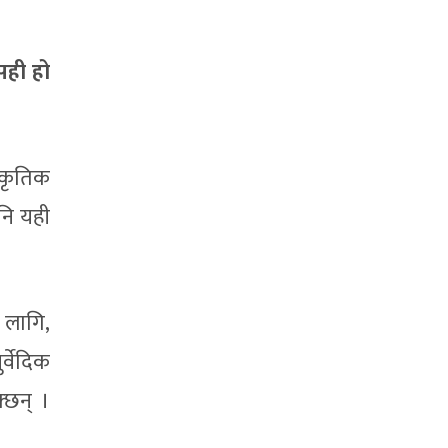
सही हो
ाकृतिक
पनि यही
 लागि,
र्वेदिक
्छन् ।