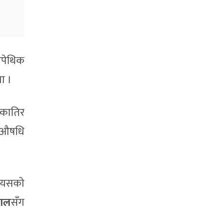
ोपेथिक
ा ।
एकातिर
ो औषधि
? यसको
साल
सँग