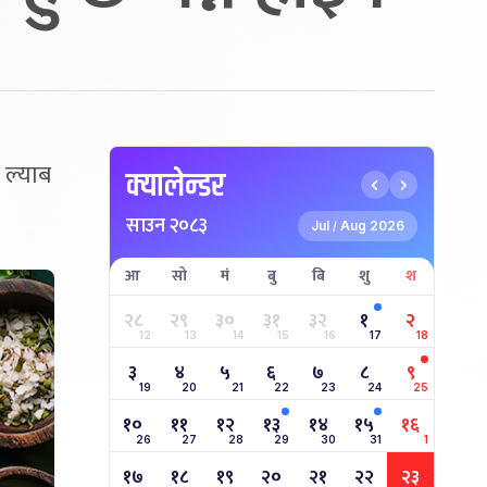
 ल्याब
क्यालेन्डर
साउन २०८३
Jul
Aug 2026
/
आ
सो
मं
बु
बि
शु
श
२८
२९
३०
३१
३२
१
२
12
13
14
15
16
17
18
३
४
५
६
७
८
९
19
20
21
22
23
24
25
१०
११
१२
१३
१४
१५
१६
26
27
28
29
30
31
1
१७
१८
१९
२०
२१
२२
२३