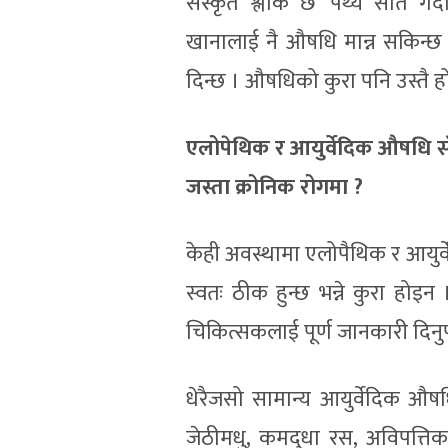
संस्कृत श्लोक छ ‘पथ्ये सति गद
खानालाई नै औषधि मान्न सकिन्छ
दिन्छ । औषधिको कुरा पनि उस्तै हो
एलोपेथिक र आयुर्वेदिक औषधि सँगै
जस्ता क्रोनिक रोगमा ?
केही अवस्थामा एलोपैथिक र आयुर्व
स्वतः ठीक हुन्छ भन्ने कुरा होइ
चिकित्सकलाई पूर्ण जानकारी दिनुपर्
धेरैजसो सामान्य आयुर्वेदिक औषधिह
जेठीमधु, कमदुधा रस, अविपत्ति