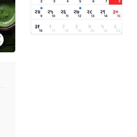
2
3
4
5
6
7
8
२४
२५
२६
२७
२८
२९
३०
9
10
11
12
13
14
15
३१
१
२
३
४
५
६
16
17
18
19
20
21
22