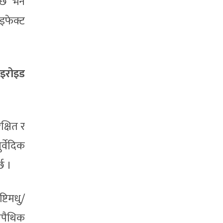
 छ भने
इफेक्ट
ाइरोइड
्षित र
्वेदिक
छ ।
्टिमधु/
ोपैथिक