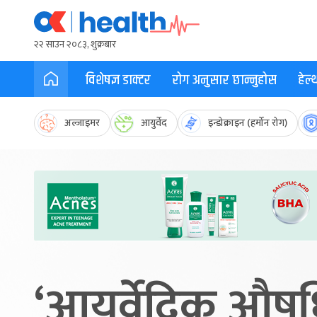
२२ साउन २०८३, शुक्रबार
विशेषज्ञ डाक्टर
रोग अनुसार छान्नुहोस
हेल
अल्जाइमर
आयुर्वेद
इन्डोक्राइन (हर्मोन रोग)
‘आयुर्वेदिक औषधि