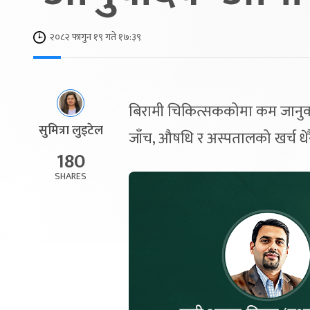
२०८२ फागुन १९ गते १७:३९
बिरामी चिकित्सककोमा कम जानुको 
सुमित्रा लुइटेल
जाँच, औषधि र अस्पतालको खर्च धेर
180
SHARES