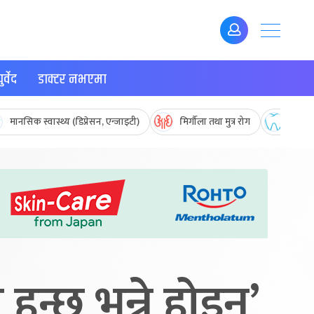
र्वेद
डाक्टर नभएमा
मानसिक स्वास्थ्य (डिप्रेसन, एन्जाइटी)
मिर्गौला तथा मुत्र रोग
मुख तथ
न्छ भन्ने होइन’