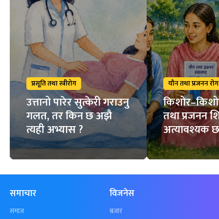
प्रसूति तथा स्त्रीरोग
यौन तथा प्रजनन रोग
उत्तानो पारेर सुत्केरी गराउनु
किशोर–किशो
गलत, तर किन छ अझै
तथा प्रजनन शि
त्यही अभ्यास ?
अत्यावश्यक छ
समाचार
विजनेस
समाज
बजार