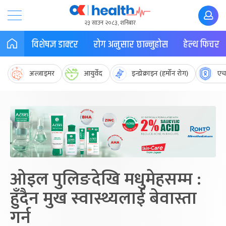
२३ साउन २०८३, शनिबार
विशेषज्ञ डाक्टर
रोग अनुसार छान्नुहोस
हेल्थ फिचर
अल्जाइमर
आयुर्वेद
इन्डोक्राइन (हर्मोन रोग)
एच
ओइल पुलिङदेखि मधुमेहसम्म :
हुँदैन मुख स्वास्थ्यलाई बेवास्ता
गर्न