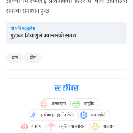
आफ्नो स्वास्थ्यलाई प्राथमिकता दिएर यी बानी अपनाउँदा
समस्या समाधान हुन्छ ।
यो पनि पढ्नुहोस
मुखका जिवाणुले क्यान्सरको खतरा
दन्त
दाँत
हट टपिक्स
अल्जाइमर
आयुर्वेद
इन्डोक्राइन (हर्मोन रोग)
एचआईभी
नेत्ररोग
प्रसूति तथा स्त्रीरोग
बालरोग