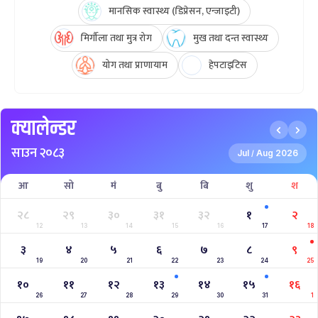
मानसिक स्वास्थ्य (डिप्रेसन, एन्जाइटी)
मिर्गौला तथा मुत्र रोग
मुख तथा दन्त स्वास्थ्य
योग तथा प्राणायाम
हेपटाइटिस
क्यालेन्डर
साउन २०८३
Jul
Aug 2026
/
आ
सो
मं
बु
बि
शु
श
२८
२९
३०
३१
३२
१
२
12
13
14
15
16
17
18
३
४
५
६
७
८
९
19
20
21
22
23
24
25
१०
११
१२
१३
१४
१५
१६
26
27
28
29
30
31
1