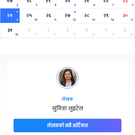
१७
१८
१९
२०
२१
२२
२३
2
3
4
5
6
7
8
२४
२५
२६
२७
२८
२९
३०
9
10
11
12
13
14
15
३१
१
२
३
४
५
६
16
17
18
19
20
21
22
लेखक
सुमित्रा लुइटेल
लेखकको सबै आर्टिकल