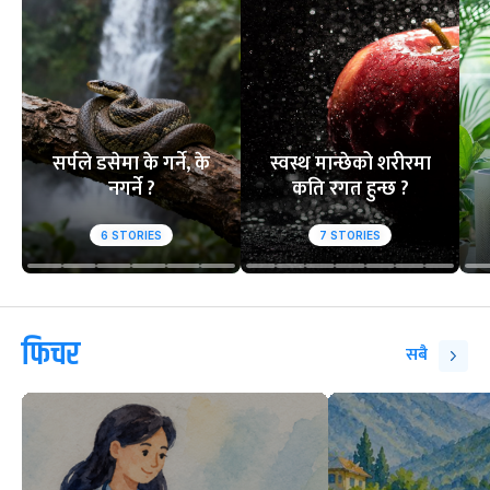
सर्पले डसेमा के गर्ने, के
स्वस्थ मान्छेको शरीरमा
नगर्ने ?
कति रगत हुन्छ ?
6
STORIES
7
STORIES
फिचर
सबै