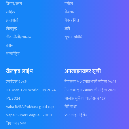
विचार/ब्लग
पर्यटन
साहित्य
रोजगार
अन्तर्वार्ता
बैँक / वित्त
खेलकुद़़
अटो
जीवनशैली/स्वास्थ्य
सूचना-प्रविधि
प्रवास
अन्तर्राष्ट्रिय
खेलकुद लाईभ
अनलाइनखबर सूची
एनपीएल २०८१
नेपालका ५० प्रभावशाली महिला २०८१
ICC Men T20 World Cup 2024
नेपालका ५० प्रभावशाली महिला २०८०
IPL 2024
चालीस मुनिका चालीस- २०८१
Aaha RARA Pokhara gold cup
मेरो कथा
Nepal Super League - 2080
फ्रन्टलाइन हिरोज्
विश्वकप २०२२