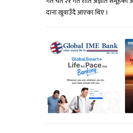
गत चैत २१ गते राति अज्ञात समूहको 
दाना खुवाउँदै आएका थिए ।