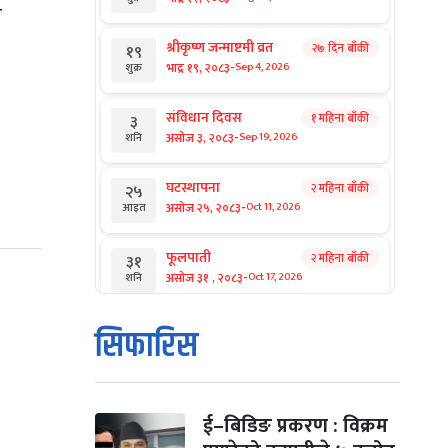
ि
श्रीकृष्ण जन्माष्टमी व्रत
२७ दिन बाँकी
१९
-
भाद्र १९, २०८३
Sep 4, 2026
शुक्र
संविधान दिवस
१ महिना बाँकी
३
-
असोज ३, २०८३
Sep 19, 2026
शनि
घटस्थापना
२ महिना बाँकी
२५
-
असोज २५, २०८३
Oct 11, 2026
आइत
फूलपाती
२ महिना बाँकी
३१
-
असोज ३१ , २०८३
Oct 17, 2026
शनि
कार्तिक सङ्क्रान्ति
२ महिना बाँकी
१
सिफारिस
-
कार्तिक १, २०८३
Oct 18, 2026
आइत
महानवमी
२ महिना बाँकी
३
-
कार्तिक ३, २०८३
Oct 20, 2026
मंगल
ई–बिडिङ प्रकरण : विक्रम