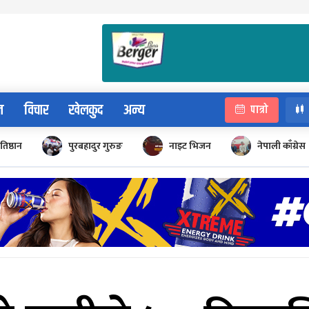
न
विचार
खेलकुद
अन्य
पात्रो
रतिष्ठान
पुरबहादुर गुरुङ
नाइट भिजन
नेपाली काँग्रेस