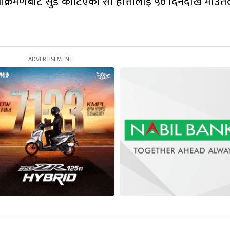
आक्रमणबाट सुँड काटिएको सो हात्तीलाई ५० दिनदेखि माउते