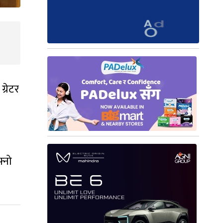
्रेटर
।
फ्नो