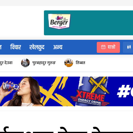
न
विचार
खेलकुद
अन्य
पात्रो
ुर देउवा
पुरबहादुर गुरुङ
तिब्बत