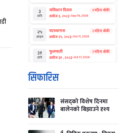
संविधान दिवस
१ महिना बाँकी
३
-
असोज ३, २०८३
Sep 19, 2026
शनि
ाडी
घटस्थापना
२ महिना बाँकी
२५
-
असोज २५, २०८३
Oct 11, 2026
आइत
फूलपाती
२ महिना बाँकी
३१
-
असोज ३१ , २०८३
Oct 17, 2026
शनि
कार्तिक सङ्क्रान्ति
२ महिना बाँकी
१
सिफारिस
-
कार्तिक १, २०८३
Oct 18, 2026
आइत
महानवमी
२ महिना बाँकी
३
-
कार्तिक ३, २०८३
Oct 20, 2026
मंगल
संसद्को विशेष दिनमा
बालेनको बिझाउने दृश्य
विजयादशमी
२ महिना बाँकी
४
-
कार्तिक ४, २०८३
Oct 21, 2026
बुध