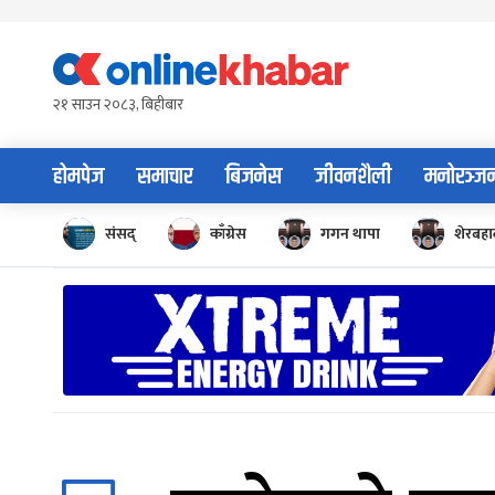
Skip
to
content
२१ साउन २०८३, बिहीबार
होमपेज
समाचार
बिजनेस
जीवनशैली
मनोरञ्ज
संसद्
काँग्रेस
गगन थापा
शेरबहाद