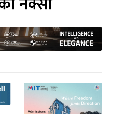
लको नक्सा