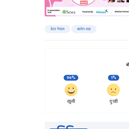
ग्रेटर नेपाल
बालेन शाह
य
96%
1%
खुसी
दुःखी