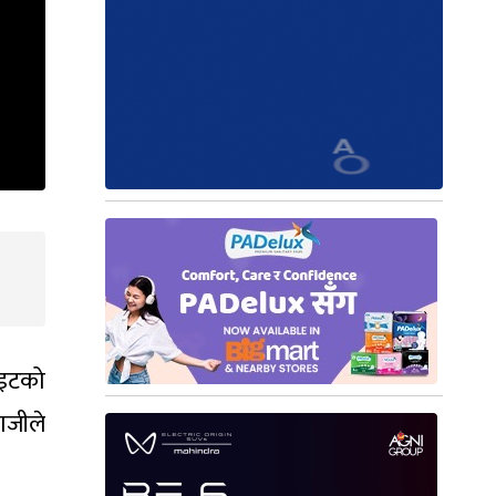
ाइटको
बाजीले