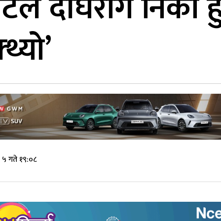
इटले दीर्घरोग निको ह
थ्यो’
५ गते १९:०८