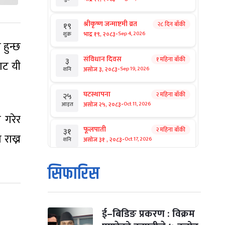
श्रीकृष्ण जन्माष्टमी व्रत
२८ दिन बाँकी
१९
-
भाद्र १९, २०८३
Sep 4, 2026
शुक्र
हुन्छ
संविधान दिवस
१ महिना बाँकी
३
बाट यी
-
असोज ३, २०८३
Sep 19, 2026
शनि
घटस्थापना
२ महिना बाँकी
२५
-
असोज २५, २०८३
Oct 11, 2026
आइत
 गरेर
फूलपाती
२ महिना बाँकी
३१
 राख्न
-
असोज ३१ , २०८३
Oct 17, 2026
शनि
कार्तिक सङ्क्रान्ति
२ महिना बाँकी
१
सिफारिस
-
कार्तिक १, २०८३
Oct 18, 2026
आइत
महानवमी
२ महिना बाँकी
३
-
कार्तिक ३, २०८३
Oct 20, 2026
मंगल
ई–बिडिङ प्रकरण : विक्रम