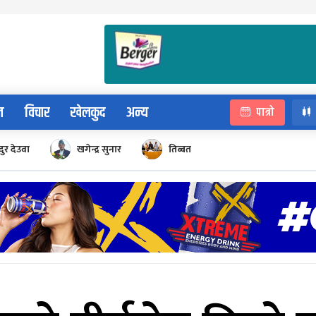
न
विचार
खेलकुद
अन्य
पात्रो
ुर देउवा
खगेन्द्र सुनार
तिब्बत