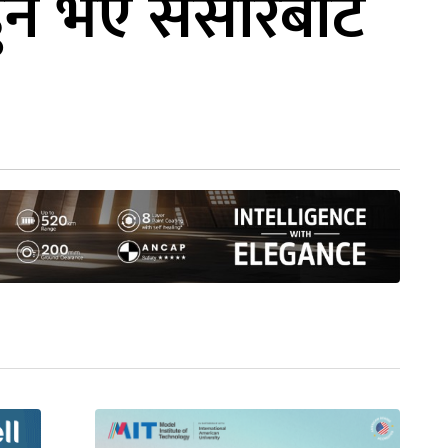
ुने भए संसारबाटै