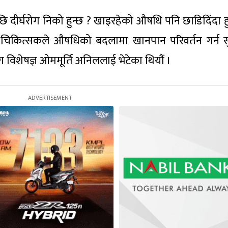
दीर्घरोग निको हुन्छ ? खाइरहेको औषधि पनि छाडिदिंदा हु
ाई चिकित्सकले औषधिको बदलामा खानपान परिवर्तन गर्न 
ुरोग विशेषज्ञ ओममूर्ति अनिललाई भेटेका थियौं ।