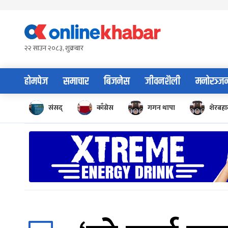
Skip
to
content
२२ साउन २०८३, शुक्रबार
होमपेज
समाचार
बिजनेस
जीवनशैली
मनोरञ्ज
संसद्
काँग्रेस
गगन थापा
शेरबहाद