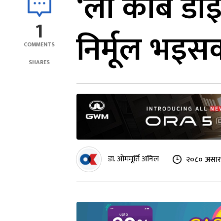
‘लो कार्ब डा
1
निर्मूल भइसक्
COMMENTS
SHARES
डा. ओममूर्ति अनिल
२०८० असार 