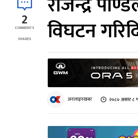
राजेन्द्र पाण
2
विघटन गरिदि
COMMENTS
SHARES
अनलाइनखबर
२०८० असार ८ ग