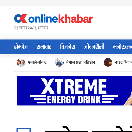
Skip
to
content
२३ साउन २०८३, शनिबार
होमपेज
समाचार
बिजनेस
जीवनशैली
मनोरञ्ज
एमाले-संकट
नेपाल प्रज्ञा प्रतिष्ठान
नाइट भिज