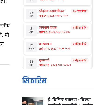
 बताए
श्रीकृष्ण जन्माष्टमी व्रत
२७ दिन बाँकी
१९
-
भाद्र १९, २०८३
Sep 4, 2026
शुक्र
माननीय
संविधान दिवस
१ महिना बाँकी
३
-
असोज ३, २०८३
Sep 19, 2026
शनि
े, ‘यो
घटन
घटस्थापना
२ महिना बाँकी
२५
-
असोज २५, २०८३
Oct 11, 2026
आइत
फूलपाती
२ महिना बाँकी
३१
-
असोज ३१ , २०८३
Oct 17, 2026
शनि
कार्तिक सङ्क्रान्ति
२ महिना बाँकी
१
सिफारिस
-
कार्तिक १, २०८३
Oct 18, 2026
आइत
महानवमी
२ महिना बाँकी
३
-
कार्तिक ३, २०८३
Oct 20, 2026
मंगल
ई–बिडिङ प्रकरण : विक्रम