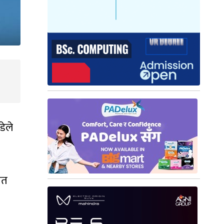
डेले
ेत