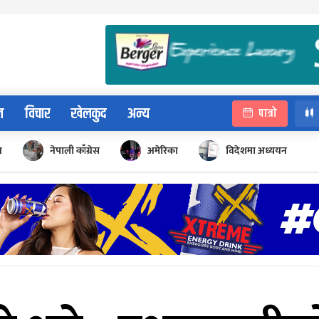
न
विचार
खेलकुद
अन्य
पात्रो
न
नेपाली काँग्रेस
अमेरिका
विदेशमा अध्ययन