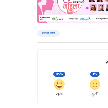
राजेन्द्र पाण्डे
य
85%
1%
खुसी
दुःखी