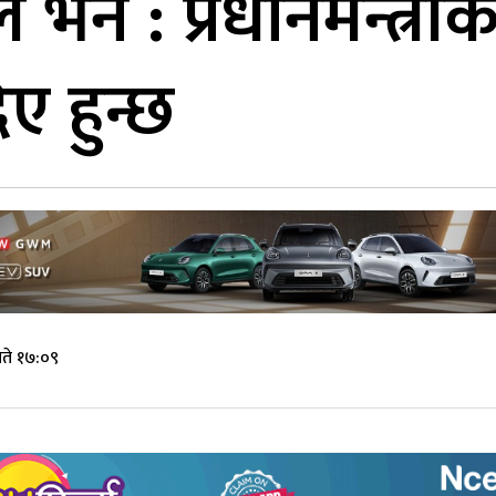
्डेले भने : प्रधानमन्
ए हुन्छ
ते १७:०९