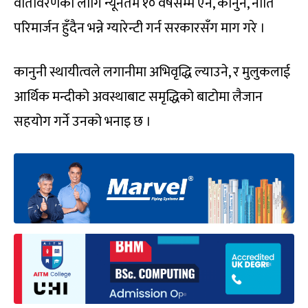
वातावरणका लागि न्यूनतम १० वर्षसम्म ऐन, कानुन, नीति
परिमार्जन हुँदैन भन्ने ग्यारेन्टी गर्न सरकारसँग माग गरे ।
कानुनी स्थायीत्वले लगानीमा अभिवृद्धि ल्याउने, र मुलुकलाई
आर्थिक मन्दीको अवस्थाबाट समृद्धिको बाटोमा लैजान
सहयोग गर्ने उनको भनाइ छ ।