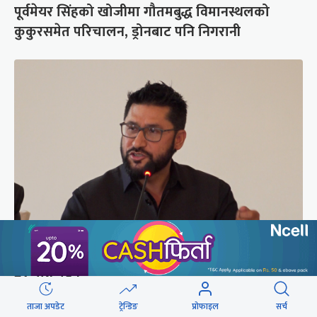
पूर्वमेयर सिंहको खोजीमा गौतमबुद्ध विमानस्थलको
कुकुरसमेत परिचालन, ड्रोनबाट पनि निगरानी
सरकारबारे रवि– बादलको टुक्रामा जहाज हल्लिन सक्छ,
डर मान्नु पर्दैन
ताजा अपडेट
ट्रेन्डिङ
प्रोफाइल
सर्च