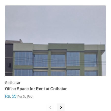
Gothatar
S
Office Space for Rent at Gothatar
H
Rs. 55
R
Per Sq.Feet
‹
›