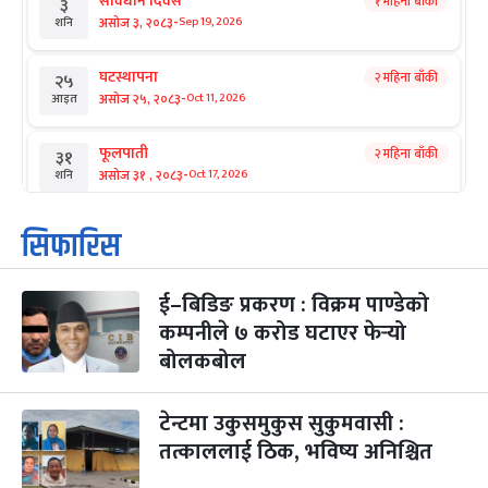
संविधान दिवस
१ महिना बाँकी
३
-
असोज ३, २०८३
Sep 19, 2026
शनि
घटस्थापना
२ महिना बाँकी
२५
-
असोज २५, २०८३
Oct 11, 2026
आइत
फूलपाती
२ महिना बाँकी
३१
-
असोज ३१ , २०८३
Oct 17, 2026
शनि
कार्तिक सङ्क्रान्ति
२ महिना बाँकी
१
सिफारिस
-
कार्तिक १, २०८३
Oct 18, 2026
आइत
ई–बिडिङ प्रकरण : विक्रम पाण्डेको
महानवमी
२ महिना बाँकी
३
-
कम्पनीले ७ करोड घटाएर फेर्‍यो
कार्तिक ३, २०८३
Oct 20, 2026
मंगल
बोलकबोल
विजयादशमी
२ महिना बाँकी
४
-
कार्तिक ४, २०८३
Oct 21, 2026
बुध
टेन्टमा उकुसमुकुस सुकुमवासी :
तत्काललाई ठिक, भविष्य अनिश्चित
पापा‌ङ्कुशा एकादशी व्रत
२ महिना बाँकी
५
-
कार्तिक ५, २०८३
Oct 22, 2026
बिहि