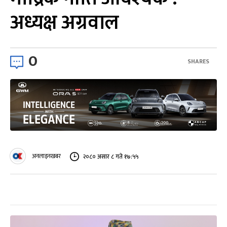
अध्यक्ष अग्रवाल
0
SHARES
अनलाइनखबर
२०८० असार ८ गते १७:५५