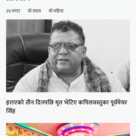
२४ घण्टा
यो साता
यो महिना
हराएको तीन दिनपछि मृत भेटिए कपिलवस्तुका पूर्वमेयर
सिंह