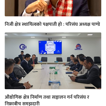
निजी क्षेत्र स्थायित्वको पक्षपाती हो : परिसंघ अध्यक्ष पाण्डे
औद्योगिक क्षेत्र निर्माण तथा सञ्चालन गर्न परिसंघ र
निफ्राबीच समझदारी