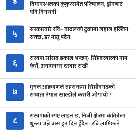
४
विमानस्थलको कुकुरसमेत परिचालन, ड्रोनबाट
पनि निगरानी
सरकारबारे रवि– बादलको टुक्रामा जहाज हल्लिन
५
सक्छ, डर मान्नु पर्दैन
रास्वपा सांसद ढकाल भन्छन्- सिंहदरबारको नाम
६
फेरौं, अनामनगर दरबार राखौं
मुगल आक्रमणले तहसनहस सिम्रौनगढको
७
सभ्यता नेपाल खाल्डोले कसरी जोगायो ?
रास्वपाको स्पष्ट लाइन छ, निजी क्षेत्रमा कतिबेला
८
थुन्ला भन्ने त्रास हुन दिन हुँदैन : रवि लामिछाने