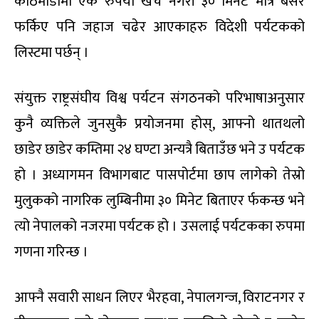
काठमाडौंमा एक रुपैयाँ खर्च नगरी ३० मिनेट मात्र बसेर
फर्किए पनि जहाज चढेर आएकाहरु विदेशी पर्यटकको
लिस्टमा पर्छन् ।
संयुक्त राष्ट्रसंघीय विश्व पर्यटन संगठनको परिभाषाअनुसार
कुनै व्यक्तिले जुनसुकै प्रयोजनमा होस्, आफ्नो थातथलो
छाडेर छाडेर कम्तिमा २४ घण्टा अन्यत्रै बिताउँछ भने उ पर्यटक
हो । अध्यागमन विभागबाट पासपोर्टमा छाप लागेको तेस्रो
मुलुकको नागरिक लुम्बिनीमा ३० मिनेट बिताएर र्फकन्छ भने
त्यो नेपालको नजरमा पर्यटक हो । उसलाई पर्यटकका रुपमा
गणना गरिन्छ ।
आफ्नै सवारी साधन लिएर भैरहवा, नेपालगन्ज, विराटनगर र