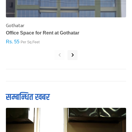
Gothatar
S
Office Space for Rent at Gothatar
H
Rs. 55
R
Per Sq.Feet
‹
›
सम्बन्धित खबर