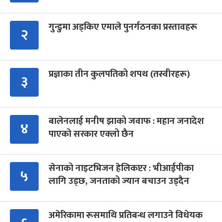
गुन्डुमा अड्किए एमाले पुनर्गठनका प्रस्तावहरू
२
प्रज्ञाका तीन कुलपतिको शपथ (तस्वीरहरू)
३
बालेनलाई मनीष झाको जवाफ : महान जनादेश
४
पाएको सरकार एक्लो छैन
सेनाको नाइटभिजन हेलिकप्टर : भीआईपीका
५
लागि उड्छ, जनताको ज्यान बचाउन उड्दैन
अमेरिकामा रूसमाथि प्रतिबन्ध लगाउने विधेयक