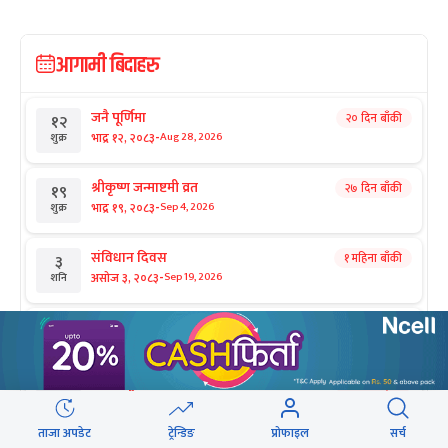
आगामी बिदाहरु
जनै पूर्णिमा
२० दिन बाँकी
१२
-
भाद्र १२, २०८३
Aug 28, 2026
शुक्र
श्रीकृष्ण जन्माष्टमी व्रत
२७ दिन बाँकी
१९
-
भाद्र १९, २०८३
Sep 4, 2026
शुक्र
संविधान दिवस
१ महिना बाँकी
३
-
असोज ३, २०८३
Sep 19, 2026
शनि
घटस्थापना
२ महिना बाँकी
२५
-
असोज २५, २०८३
Oct 11, 2026
आइत
फूलपाती
२ महिना बाँकी
३१
-
असोज ३१ , २०८३
Oct 17, 2026
शनि
ताजा अपडेट
ट्रेन्डिङ
प्रोफाइल
सर्च