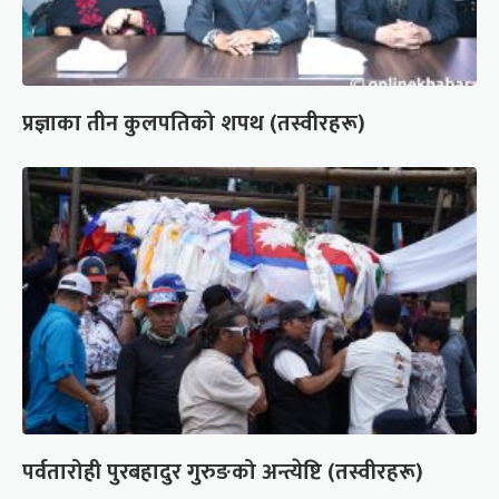
प्रज्ञाका तीन कुलपतिको शपथ (तस्वीरहरू)
पर्वतारोही पुरबहादुर गुरुङको अन्त्येष्टि (तस्वीरहरू)