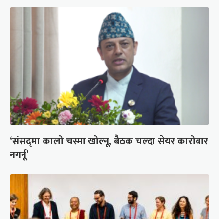
‘संसद्‍मा कालो चस्मा खोल्नू, बैठक चल्दा सेयर कारोबार
नगर्नू’