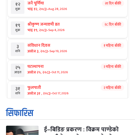
जनै पूर्णिमा
२१ दिन बाँकी
१२
-
भाद्र १२, २०८३
Aug 28, 2026
शुक्र
श्रीकृष्ण जन्माष्टमी व्रत
२८ दिन बाँकी
१९
-
भाद्र १९, २०८३
Sep 4, 2026
शुक्र
संविधान दिवस
१ महिना बाँकी
३
-
असोज ३, २०८३
Sep 19, 2026
शनि
घटस्थापना
२ महिना बाँकी
२५
-
असोज २५, २०८३
Oct 11, 2026
आइत
फूलपाती
२ महिना बाँकी
३१
-
असोज ३१ , २०८३
Oct 17, 2026
शनि
कार्तिक सङ्क्रान्ति
२ महिना बाँकी
१
सिफारिस
-
कार्तिक १, २०८३
Oct 18, 2026
आइत
ई–बिडिङ प्रकरण : विक्रम पाण्डेको
महानवमी
२ महिना बाँकी
३