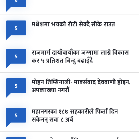
८
मधेशमा भयको रोटी सेक्दै सीके राउत
५
राजमार्ग दायाँबायाँका जग्गामा लाग्ने विकास
५
कर ५ प्रतिशत बिन्दु बढाइँदै
मोहन तिम्सिनाजी- मार्क्सवाद देववाणी होइन,
५
अपव्याख्या नगरौं
महानगरका १८७ सहकारीले फिर्ता दिन
५
सकेनन् सवा ८ अर्ब