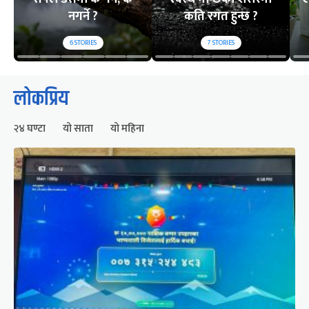
नगर्ने ?
कति रगत हुन्छ ?
6
STORIES
7
STORIES
लोकप्रिय
२४ घण्टा
यो साता
यो महिना