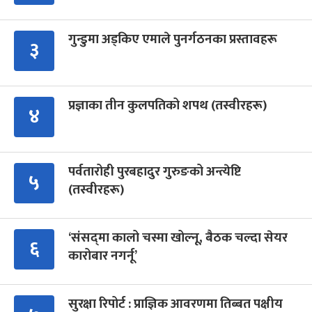
गुन्डुमा अड्किए एमाले पुनर्गठनका प्रस्तावहरू
३
प्रज्ञाका तीन कुलपतिको शपथ (तस्वीरहरू)
४
पर्वतारोही पुरबहादुर गुरुङको अन्त्येष्टि
५
(तस्वीरहरू)
‘संसद्‍मा कालो चस्मा खोल्नू, बैठक चल्दा सेयर
६
कारोबार नगर्नू’
सुरक्षा रिपोर्ट : प्राज्ञिक आवरणमा तिब्बत पक्षीय