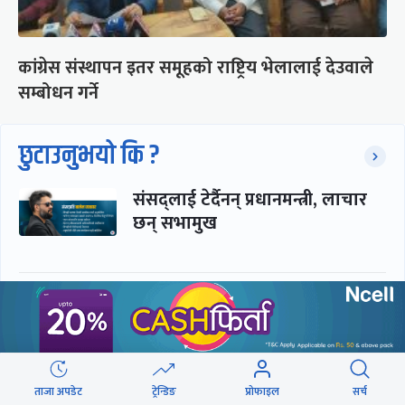
कांग्रेस संस्थापन इतर समूहको राष्ट्रिय भेलालाई देउवाले
सम्बोधन गर्ने
छुटाउनुभयो कि ?
संसद्लाई टेर्दैनन् प्रधानमन्त्री, लाचार
छन् सभामुख
‘अस्थायी प्रकृतिको अध्यादेशले ऐनको
व्यवस्था विस्थापित गर्न सक्दैन’
सरकार-प्रसाईं लुकामारी : छिनमै
ताजा अपडेट
ट्रेन्डिङ
प्रोफाइल
सर्च