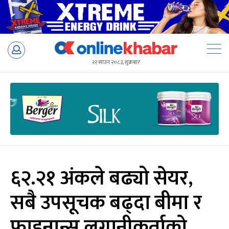
Skip
to
२२ साउन २०८३, शुक्रबार
content
६२.२१ अंकले बढ्यो सेयर,
सबै उपसूचक बढ्दा बीमा र
फाइनान्स लगानीकर्ताको