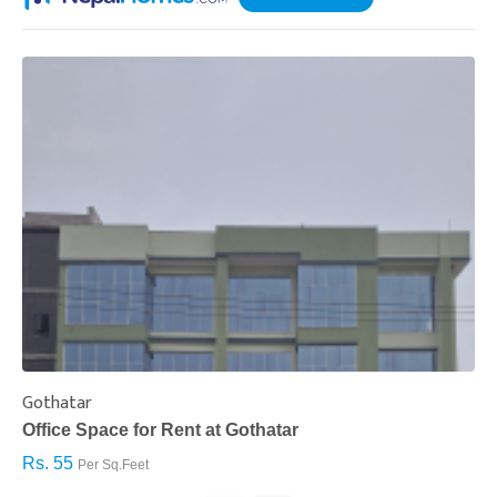
Gothatar
S
Office Space for Rent at Gothatar
H
Rs. 55
R
Per Sq.Feet