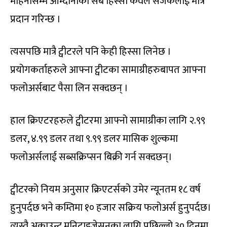
महिनासम्म आम्दानीको सबै हिस्सा केवल सर्जकलाई मात्र
प्रदान गरिन्छ ।
त्यसपछि मात्रै ट्वीटरले पनि केही हिस्सा लिनेछ ।
प्रयोगकर्ताहरुले आफ्ना ट्वीटका सामाग्रीहरुबापत आफ्ना
फलोअर्सबाट पैसा लिन सक्दछन् ।
हाल क्रिएटरहरुले ट्वीटरमा आफ्नो सामाग्रीका लागि २.९९
डलर, ४.९९ डलर तथा ९.९९ डलर मासिक शुल्कमा
फलोअर्सलाई सब्सक्रिप्सन बिक्री गर्न सक्दछन्।
ट्वीटरको नियम अनुसार क्रिएटर्सको उमेर न्यूनतम १८ वर्ष
हुनुपर्दछ भने कम्तिमा १० हजार सक्रिय फलोअर्स हुनुपर्दछ।
त्यस्तै अकाउन्ट मनिटाइजेसनका लागि पछिल्लो ३० दिनमा