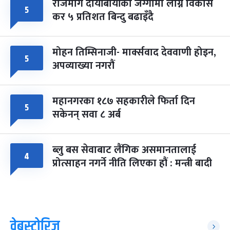
राजमार्ग दायाँबायाँका जग्गामा लाग्ने विकास
५
कर ५ प्रतिशत बिन्दु बढाइँदै
मोहन तिम्सिनाजी- मार्क्सवाद देववाणी होइन,
५
अपव्याख्या नगरौं
महानगरका १८७ सहकारीले फिर्ता दिन
५
सकेनन् सवा ८ अर्ब
ब्लु बस सेवाबाट लैंगिक असमानतालाई
४
प्रोत्साहन नगर्ने नीति लिएका हौं : मन्त्री बादी
वेबस्टोरिज