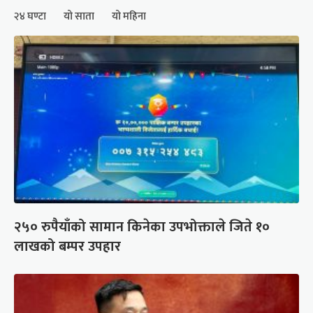
२४ घण्टा
यो साता
यो महिना
२५० रुपैयाँको सामान किनेका उपभोक्ताले जिते १०
लाखको बम्पर उपहार