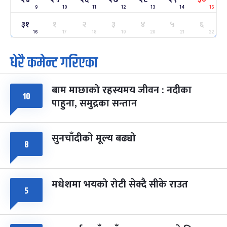
9
10
11
12
13
14
15
ग्याल्पो ल्होसार
७ महिना बाँकी
२५
३१
१
२
३
४
५
६
-
फाल्गुन २५, २०८३
Mar 9, 2027
मंगल
16
17
18
19
20
21
22
धेरै कमेन्ट गरिएका
पूर्णिमा व्रत
७ महिना बाँकी
७
-
चैत्र ७, २०८३
Mar 21, 2027
आइत
बाम माछाको रहस्यमय जीवन : नदीका
फागुपूर्णिमा
७ महिना बाँकी
८
१०
पाहुना, समुद्रका सन्तान
-
चैत्र ८, २०८३
Mar 22, 2027
सोम
सुनचाँदीको मूल्य बढ्यो
८
मधेशमा भयको रोटी सेक्दै सीके राउत
५