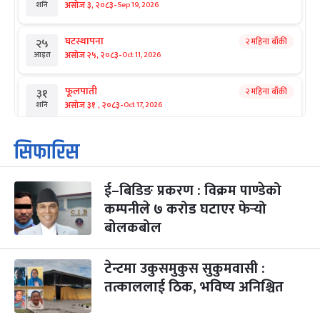
-
असोज ३, २०८३
Sep 19, 2026
शनि
घटस्थापना
२ महिना बाँकी
२५
-
असोज २५, २०८३
Oct 11, 2026
आइत
फूलपाती
२ महिना बाँकी
३१
-
असोज ३१ , २०८३
Oct 17, 2026
शनि
कार्तिक सङ्क्रान्ति
२ महिना बाँकी
१
सिफारिस
-
कार्तिक १, २०८३
Oct 18, 2026
आइत
ई–बिडिङ प्रकरण : विक्रम पाण्डेको
महानवमी
२ महिना बाँकी
३
-
कम्पनीले ७ करोड घटाएर फेर्‍यो
कार्तिक ३, २०८३
Oct 20, 2026
मंगल
बोलकबोल
विजयादशमी
२ महिना बाँकी
४
-
कार्तिक ४, २०८३
Oct 21, 2026
बुध
टेन्टमा उकुसमुकुस सुकुमवासी :
तत्काललाई ठिक, भविष्य अनिश्चित
पापा‌ङ्कुशा एकादशी व्रत
२ महिना बाँकी
५
-
कार्तिक ५, २०८३
Oct 22, 2026
बिहि