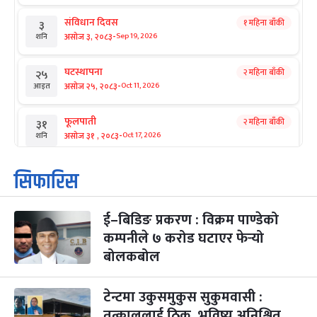
संविधान दिवस
१ महिना बाँकी
३
-
असोज ३, २०८३
Sep 19, 2026
शनि
घटस्थापना
२ महिना बाँकी
२५
-
असोज २५, २०८३
Oct 11, 2026
आइत
फूलपाती
२ महिना बाँकी
३१
-
असोज ३१ , २०८३
Oct 17, 2026
शनि
कार्तिक सङ्क्रान्ति
२ महिना बाँकी
१
सिफारिस
-
कार्तिक १, २०८३
Oct 18, 2026
आइत
ई–बिडिङ प्रकरण : विक्रम पाण्डेको
महानवमी
२ महिना बाँकी
३
-
कम्पनीले ७ करोड घटाएर फेर्‍यो
कार्तिक ३, २०८३
Oct 20, 2026
मंगल
बोलकबोल
विजयादशमी
२ महिना बाँकी
४
-
कार्तिक ४, २०८३
Oct 21, 2026
बुध
टेन्टमा उकुसमुकुस सुकुमवासी :
तत्काललाई ठिक, भविष्य अनिश्चित