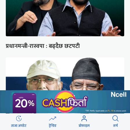
प्रधानमन्त्री-रास्वपा : बढ्दैछ छटपटी
ताजा अपडेट
ट्रेन्डिङ
प्रोफाइल
सर्च