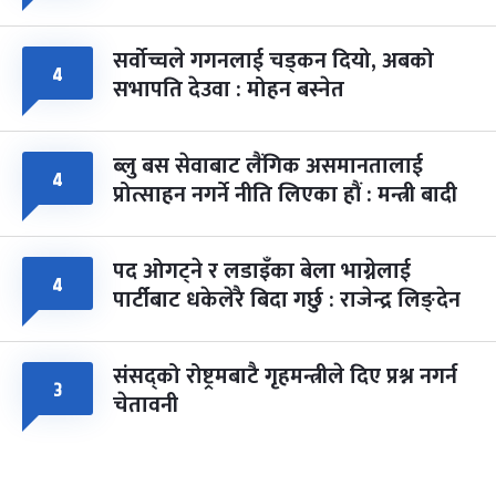
सर्वोच्चले गगनलाई चड्कन दियो, अबको
४
सभापति देउवा : मोहन बस्नेत
ब्लु बस सेवाबाट लैंगिक असमानतालाई
४
प्रोत्साहन नगर्ने नीति लिएका हौं : मन्त्री बादी
पद ओगट्ने र लडाइँका बेला भाग्नेलाई
४
पार्टीबाट धकेलेरै बिदा गर्छु : राजेन्द्र लिङ्देन
संसद्को रोष्ट्रमबाटै गृहमन्त्रीले दिए प्रश्न नगर्न
३
चेतावनी