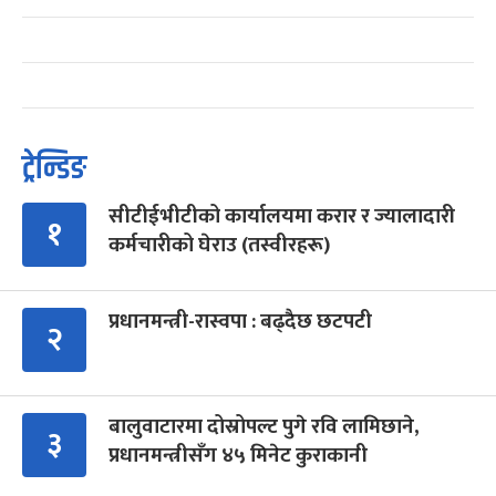
ट्रेन्डिङ
सीटीईभीटीको कार्यालयमा करार र ज्यालादारी
१
कर्मचारीको घेराउ (तस्वीरहरू)
प्रधानमन्त्री-रास्वपा : बढ्दैछ छटपटी
२
बालुवाटारमा दोस्रोपल्ट पुगे रवि लामिछाने,
३
प्रधानमन्त्रीसँग ४५ मिनेट कुराकानी