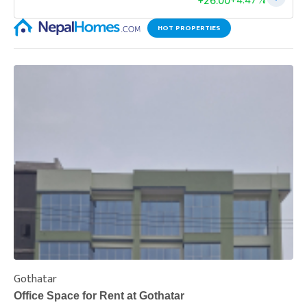
HOT PROPERTIES
Gothatar
S
Office Space for Rent at Gothatar
H