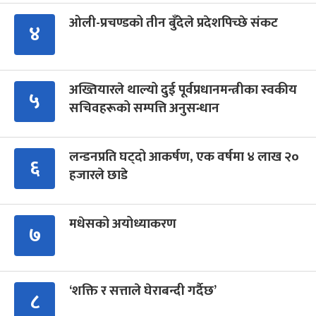
ओली-प्रचण्डको तीन बुँदेले प्रदेशपिच्छे संकट
४
अख्तियारले थाल्यो दुई पूर्वप्रधानमन्त्रीका स्वकीय
५
सचिवहरूको सम्पत्ति अनुसन्धान
लन्डनप्रति घट्दो आकर्षण, एक वर्षमा ४ लाख २०
६
हजारले छाडे
मधेसको अयोध्याकरण
७
‘शक्ति र सत्ताले घेराबन्दी गर्दैछ’
८