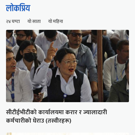
लोकप्रिय
२४ घण्टा
यो साता
यो महिना
सीटीईभीटीको कार्यालयमा करार र ज्यालादारी
कर्मचारीको घेराउ (तस्वीरहरू)