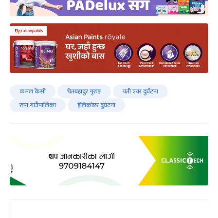
कमल केसी
चेतबहादुर गुरुङ
यती एयर दुर्घटना
रुपा गाउँपालिका
हेलिकोप्टर दुर्घटना