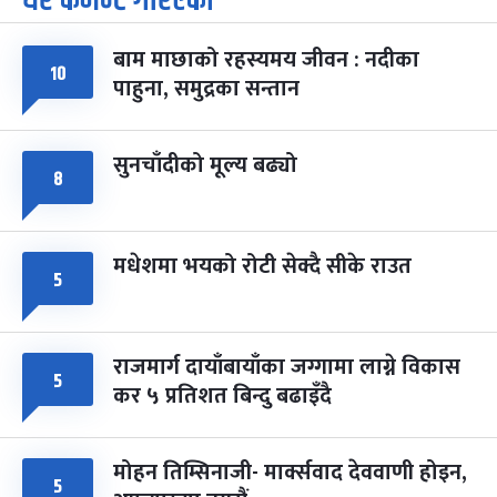
धेरै कमेन्ट गरिएका
-
चैत्र ७, २०८३
Mar 21, 2027
आइत
बाम माछाको रहस्यमय जीवन : नदीका
फागुपूर्णिमा
७ महिना बाँकी
८
१०
पाहुना, समुद्रका सन्तान
-
चैत्र ८, २०८३
Mar 22, 2027
सोम
सुनचाँदीको मूल्य बढ्यो
८
मधेशमा भयको रोटी सेक्दै सीके राउत
५
राजमार्ग दायाँबायाँका जग्गामा लाग्ने विकास
५
कर ५ प्रतिशत बिन्दु बढाइँदै
मोहन तिम्सिनाजी- मार्क्सवाद देववाणी होइन,
५