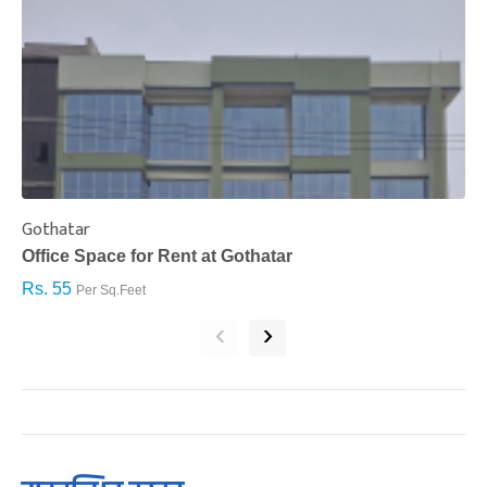
Gothatar
S
Office Space for Rent at Gothatar
H
Rs. 55
R
Per Sq.Feet
‹
›