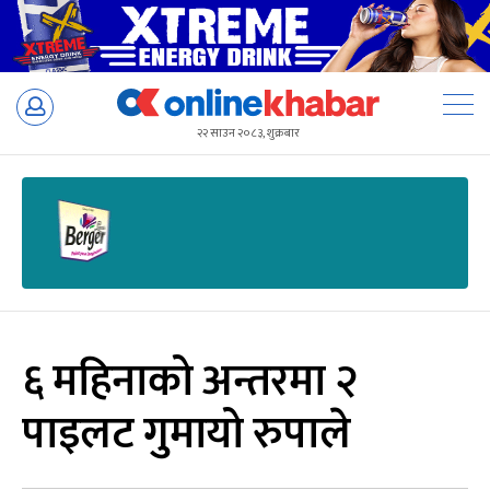
Skip
to
२२ साउन २०८३, शुक्रबार
content
६ महिनाको अन्तरमा २
पाइलट गुमायो रुपाले