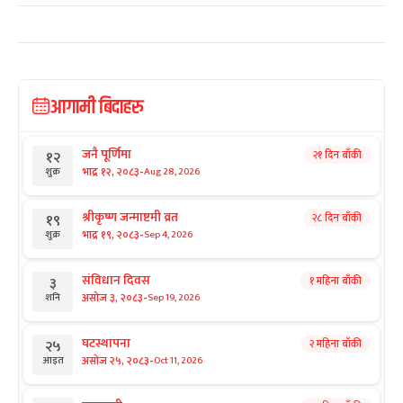
आगामी बिदाहरु
जनै पूर्णिमा
२१ दिन बाँकी
१२
-
भाद्र १२, २०८३
Aug 28, 2026
शुक्र
श्रीकृष्ण जन्माष्टमी व्रत
२८ दिन बाँकी
१९
-
भाद्र १९, २०८३
Sep 4, 2026
शुक्र
संविधान दिवस
१ महिना बाँकी
३
-
असोज ३, २०८३
Sep 19, 2026
शनि
घटस्थापना
२ महिना बाँकी
२५
-
असोज २५, २०८३
Oct 11, 2026
आइत