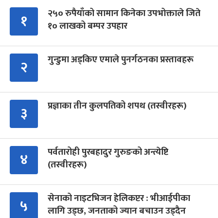
२५० रुपैयाँको सामान किनेका उपभोक्ताले जिते
१
१० लाखको बम्पर उपहार
गुन्डुमा अड्किए एमाले पुनर्गठनका प्रस्तावहरू
२
प्रज्ञाका तीन कुलपतिको शपथ (तस्वीरहरू)
३
पर्वतारोही पुरबहादुर गुरुङको अन्त्येष्टि
४
(तस्वीरहरू)
सेनाको नाइटभिजन हेलिकप्टर : भीआईपीका
५
लागि उड्छ, जनताको ज्यान बचाउन उड्दैन