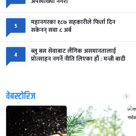
अपव्याख्या नगरौं
महानगरका १८७ सहकारीले फिर्ता दिन
५
सकेनन् सवा ८ अर्ब
ब्लु बस सेवाबाट लैंगिक असमानतालाई
४
प्रोत्साहन नगर्ने नीति लिएका हौं : मन्त्री बादी
वेबस्टोरिज