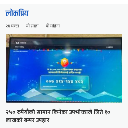
लोकप्रिय
२४ घण्टा
यो साता
यो महिना
२५० रुपैयाँको सामान किनेका उपभोक्ताले जिते १०
लाखको बम्पर उपहार