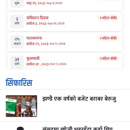
-
भाद्र १९, २०८३
Sep 4, 2026
शुक्र
संविधान दिवस
१ महिना बाँकी
३
-
असोज ३, २०८३
Sep 19, 2026
शनि
घटस्थापना
२ महिना बाँकी
२५
-
असोज २५, २०८३
Oct 11, 2026
आइत
फूलपाती
२ महिना बाँकी
३१
-
असोज ३१ , २०८३
Oct 17, 2026
शनि
कार्तिक सङ्क्रान्ति
२ महिना बाँकी
१
सिफारिस
-
कार्तिक १, २०८३
Oct 18, 2026
आइत
झण्डै एक वर्षको बजेट बराबर बेरुजु
महानवमी
२ महिना बाँकी
३
-
कार्तिक ३, २०८३
Oct 20, 2026
मंगल
विजयादशमी
२ महिना बाँकी
४
-
कार्तिक ४, २०८३
Oct 21, 2026
बुध
संसद्‌मा खोजी भइरहँदा कहाँ थिए