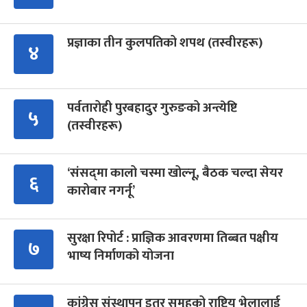
प्रज्ञाका तीन कुलपतिको शपथ (तस्वीरहरू)
४
पर्वतारोही पुरबहादुर गुरुङको अन्त्येष्टि
५
(तस्वीरहरू)
‘संसद्‍मा कालो चस्मा खोल्नू, बैठक चल्दा सेयर
६
कारोबार नगर्नू’
सुरक्षा रिपोर्ट : प्राज्ञिक आवरणमा तिब्बत पक्षीय
७
भाष्य निर्माणको योजना
कांग्रेस संस्थापन इतर समूहको राष्ट्रिय भेलालाई