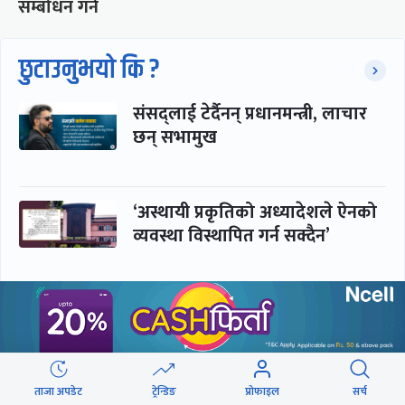
सम्बोधन गर्ने
छुटाउनुभयो कि ?
संसद्लाई टेर्दैनन् प्रधानमन्त्री, लाचार
छन् सभामुख
‘अस्थायी प्रकृतिको अध्यादेशले ऐनको
व्यवस्था विस्थापित गर्न सक्दैन’
सरकार-प्रसाईं लुकामारी : छिनमै
पक्राउ, तुरुन्तै रिहा
ताजा अपडेट
ट्रेन्डिङ
प्रोफाइल
सर्च