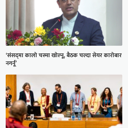
‘संसद्‍मा कालो चस्मा खोल्नू, बैठक चल्दा सेयर कारोबार
नगर्नू’