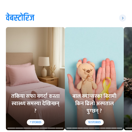
वेबस्टोरिज
तकिया सफा नगर्दा कस्ता
बाल क्यान्सरका बिरामी
स्वास्थ्य समस्या देखिन्छन्
किन ढिलो अस्पताल
?
पुग्छन् ?
7
STORIES
10
STORIES