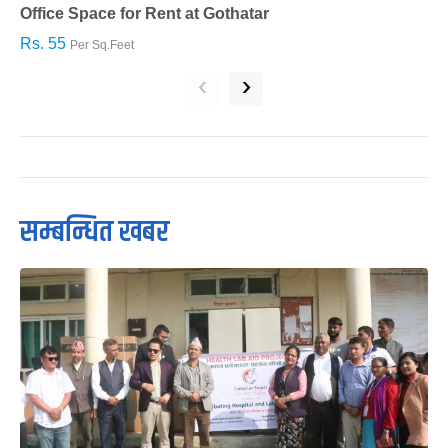
Office Space for Rent at Gothatar
H
Rs. 55
R
Per Sq.Feet
‹
›
सम्बन्धित खबर