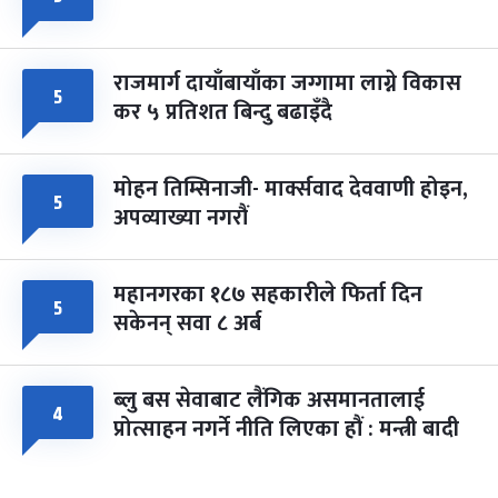
राजमार्ग दायाँबायाँका जग्गामा लाग्ने विकास
५
कर ५ प्रतिशत बिन्दु बढाइँदै
मोहन तिम्सिनाजी- मार्क्सवाद देववाणी होइन,
५
अपव्याख्या नगरौं
महानगरका १८७ सहकारीले फिर्ता दिन
५
सकेनन् सवा ८ अर्ब
ब्लु बस सेवाबाट लैंगिक असमानतालाई
४
प्रोत्साहन नगर्ने नीति लिएका हौं : मन्त्री बादी