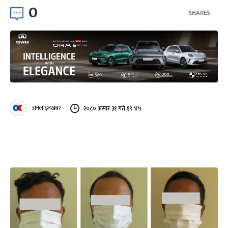
0
SHARES
अनलाइनखबर
२०८० असार ३१ गते १९:४५