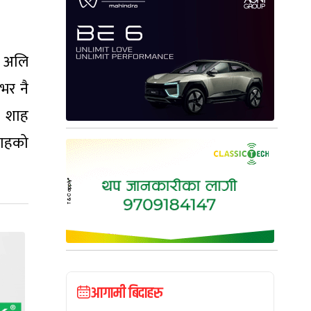
ट अलि
भर नै
न शाह
शाहको
आगामी बिदाहरु