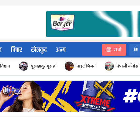
न
विचार
खेलकुद
अन्य
पात्रो
रतिष्ठान
पुरबहादुर गुरुङ
नाइट भिजन
नेपाली काँग्रेस