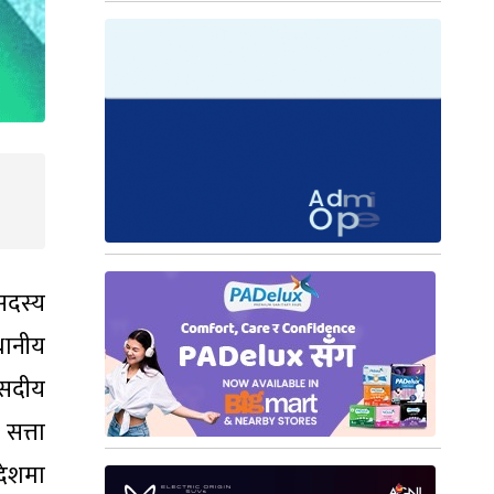
सदस्य
थानीय
ंसदीय
सत्ता
देशमा