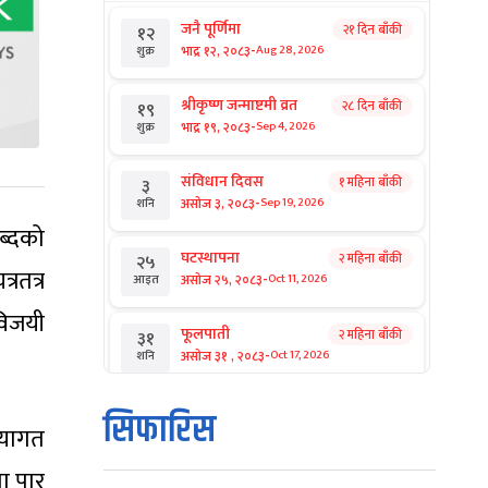
जनै पूर्णिमा
२१ दिन बाँकी
१२
-
भाद्र १२, २०८३
Aug 28, 2026
शुक्र
श्रीकृष्ण जन्माष्टमी व्रत
२८ दिन बाँकी
१९
-
भाद्र १९, २०८३
Sep 4, 2026
शुक्र
संविधान दिवस
१ महिना बाँकी
३
-
असोज ३, २०८३
Sep 19, 2026
शनि
ब्दको
घटस्थापना
२ महिना बाँकी
२५
्रतत्र
-
असोज २५, २०८३
Oct 11, 2026
आइत
विजयी
फूलपाती
२ महिना बाँकी
३१
-
असोज ३१ , २०८३
Oct 17, 2026
शनि
कार्तिक सङ्क्रान्ति
२ महिना बाँकी
१
सिफारिस
-
रियागत
कार्तिक १, २०८३
Oct 18, 2026
आइत
ता पार
महानवमी
२ महिना बाँकी