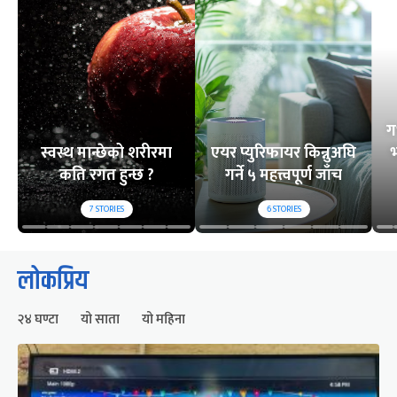
ग
स्वस्थ मान्छेको शरीरमा
एयर प्युरिफायर किन्नुअघि
भ
कति रगत हुन्छ ?
गर्ने ५ महत्त्वपूर्ण जाँच
7
STORIES
6
STORIES
लोकप्रिय
२४ घण्टा
यो साता
यो महिना