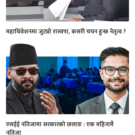
महाधिवेशनमा जुट्यो रास्वपा, कसरी चयन हुन्छ नेतृत्व ?
एसईई नतिजामा सरकारको छलाङ : एक महिनामै
नतिजा