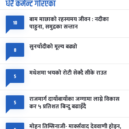
धेरै कमेन्ट गरिएका
पूर्णिमा व्रत
७ महिना बाँकी
७
-
चैत्र ७, २०८३
Mar 21, 2027
आइत
बाम माछाको रहस्यमय जीवन : नदीका
फागुपूर्णिमा
७ महिना बाँकी
८
१०
पाहुना, समुद्रका सन्तान
-
चैत्र ८, २०८३
Mar 22, 2027
सोम
सुनचाँदीको मूल्य बढ्यो
८
मधेशमा भयको रोटी सेक्दै सीके राउत
५
राजमार्ग दायाँबायाँका जग्गामा लाग्ने विकास
५
कर ५ प्रतिशत बिन्दु बढाइँदै
मोहन तिम्सिनाजी- मार्क्सवाद देववाणी होइन,