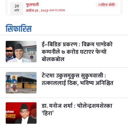
फूलपाती
२ महिना बाँकी
३१
-
असोज ३१ , २०८३
Oct 17, 2026
शनि
कार्तिक सङ्क्रान्ति
२ महिना बाँकी
१
सिफारिस
-
कार्तिक १, २०८३
Oct 18, 2026
आइत
ई–बिडिङ प्रकरण : विक्रम पाण्डेको
महानवमी
२ महिना बाँकी
३
-
कम्पनीले ७ करोड घटाएर फेर्‍यो
कार्तिक ३, २०८३
Oct 20, 2026
मंगल
बोलकबोल
विजयादशमी
२ महिना बाँकी
४
-
कार्तिक ४, २०८३
Oct 21, 2026
बुध
टेन्टमा उकुसमुकुस सुकुमवासी :
तत्काललाई ठिक, भविष्य अनिश्चित
पापा‌ङ्कुशा एकादशी व्रत
२ महिना बाँकी
५
-
कार्तिक ५, २०८३
Oct 22, 2026
बिहि
डा. मनोज शर्मा : चोलेन्द्रशमशेरका
कुकुर तिहार
३ महिना बाँकी
२२
-
कार्तिक २२, २०८३
Nov 8, 2026
आइत
‘हिरा’
गाई पूजा
३ महिना बाँकी
२३