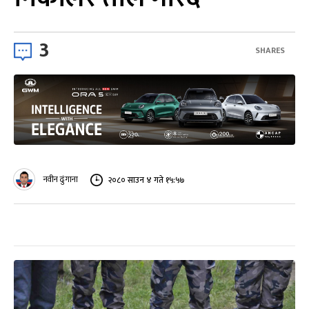
3
SHARES
नवीन ढुंगाना
२०८० साउन ४ गते १५:५७