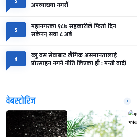
५
अपव्याख्या नगरौं
महानगरका १८७ सहकारीले फिर्ता दिन
५
सकेनन् सवा ८ अर्ब
ब्लु बस सेवाबाट लैंगिक असमानतालाई
४
प्रोत्साहन नगर्ने नीति लिएका हौं : मन्त्री बादी
वेबस्टोरिज