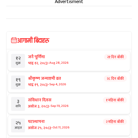
Advertisment
आगामी बिदाहरु
जनै पूर्णिमा
२१ दिन बाँकी
१२
-
भाद्र १२, २०८३
Aug 28, 2026
शुक्र
श्रीकृष्ण जन्माष्टमी व्रत
२८ दिन बाँकी
१९
-
भाद्र १९, २०८३
Sep 4, 2026
शुक्र
संविधान दिवस
१ महिना बाँकी
३
-
असोज ३, २०८३
Sep 19, 2026
शनि
घटस्थापना
२ महिना बाँकी
२५
-
असोज २५, २०८३
Oct 11, 2026
आइत