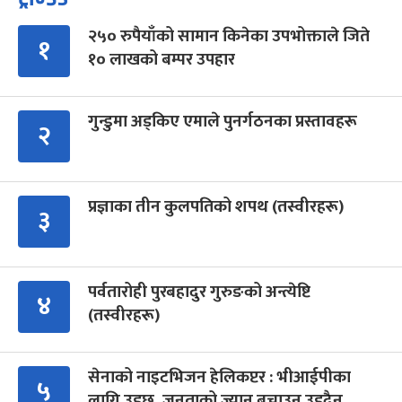
२५० रुपैयाँको सामान किनेका उपभोक्ताले जिते
१
१० लाखको बम्पर उपहार
गुन्डुमा अड्किए एमाले पुनर्गठनका प्रस्तावहरू
२
प्रज्ञाका तीन कुलपतिको शपथ (तस्वीरहरू)
३
पर्वतारोही पुरबहादुर गुरुङको अन्त्येष्टि
४
(तस्वीरहरू)
सेनाको नाइटभिजन हेलिकप्टर : भीआईपीका
५
लागि उड्छ, जनताको ज्यान बचाउन उड्दैन