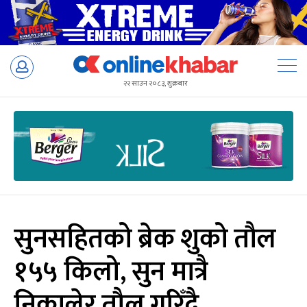
Skip
to
२२ साउन २०८३, शुक्रबार
content
सुनसहितको ब्रेक शुको तौल
१५५ किलो, सुन मात्रै
निकालेर तौल गरिँदै