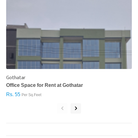
Gothatar
S
Office Space for Rent at Gothatar
H
Rs. 55
R
Per Sq.Feet
‹
›