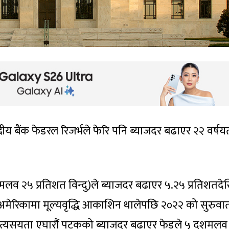
रीय बैंक फेडरल रिजर्भले फेरि पनि ब्याजदर बढाएर २२ वर्षय
 २५ प्रतिशत विन्दु)ले ब्याजदर बढाएर ५.२५ प्रतिशतदे
 । अमेरिकामा मूल्यवृद्धि आकाशिन थालेपछि २०२२ को सुरुवा
 । त्यसयता एघारौं पटकको ब्याजदर बढाएर फेडले ५ दशमलव