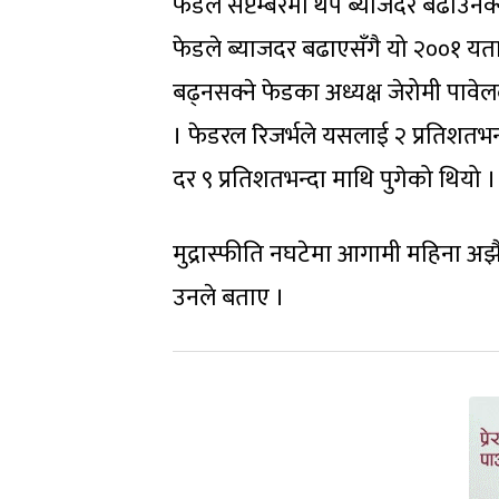
फेडले सेप्टेम्बरमा थप ब्याजदर बढाउन
फेडले ब्याजदर बढाएसँगै यो २००१ यताक
बढ्नसक्ने फेडका अध्यक्ष जेरोमी पावेल
। फेडरल रिजर्भले यसलाई २ प्रतिशतभन्दा
दर ९ प्रतिशतभन्दा माथि पुगेको थियो ।
मुद्रास्फीति नघटेमा आगामी महिना अझै ब्
उनले बताए ।