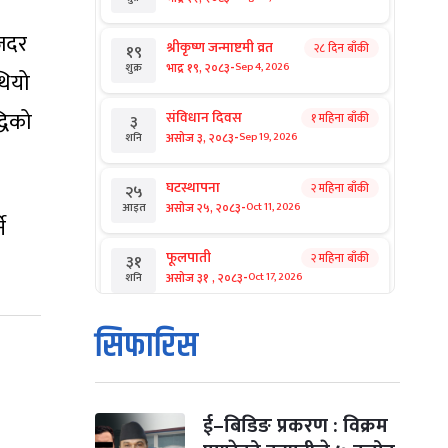
ाजदर
श्रीकृष्ण जन्माष्टमी व्रत
२८ दिन बाँकी
१९
-
भाद्र १९, २०८३
Sep 4, 2026
शुक्र
थियो
्धिको
संविधान दिवस
१ महिना बाँकी
३
-
असोज ३, २०८३
Sep 19, 2026
शनि
घटस्थापना
२ महिना बाँकी
२५
-
असोज २५, २०८३
Oct 11, 2026
आइत
े
फूलपाती
२ महिना बाँकी
३१
-
असोज ३१ , २०८३
Oct 17, 2026
शनि
कार्तिक सङ्क्रान्ति
२ महिना बाँकी
१
सिफारिस
-
कार्तिक १, २०८३
Oct 18, 2026
आइत
महानवमी
२ महिना बाँकी
३
-
कार्तिक ३, २०८३
Oct 20, 2026
मंगल
ई–बिडिङ प्रकरण : विक्रम