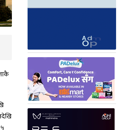
ताकै
खि
तदेखि
 ५