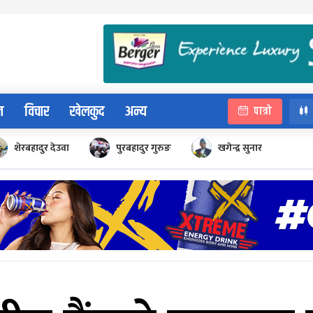
न
विचार
खेलकुद
अन्य
पात्रो
शेरबहादुर देउवा
पुरबहादुर गुरुङ
खगेन्द्र सुनार