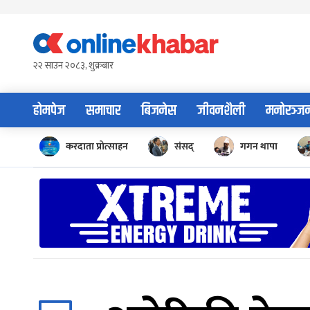
Skip
to
content
२२ साउन २०८३, शुक्रबार
होमपेज
समाचार
बिजनेस
जीवनशैली
मनोरञ्ज
करदाता प्रोत्साहन
संसद्
गगन थापा