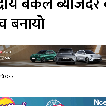
द्रीय बैंकले ब्याजद
्च बनायो
गते १८:०५