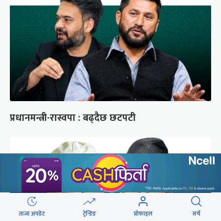
प्रधानमन्त्री-रास्वपा : बढ्दैछ छटपटी
ताजा अपडेट
ट्रेन्डिङ
प्रोफाइल
सर्च