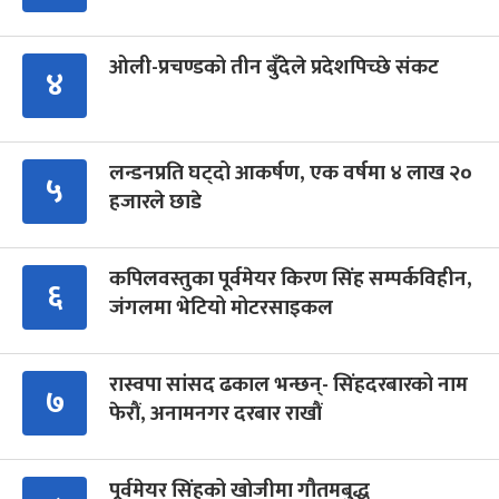
ओली-प्रचण्डको तीन बुँदेले प्रदेशपिच्छे संकट
४
लन्डनप्रति घट्दो आकर्षण, एक वर्षमा ४ लाख २०
५
हजारले छाडे
कपिलवस्तुका पूर्वमेयर किरण सिंह सम्पर्कविहीन,
६
जंगलमा भेटियो मोटरसाइकल
रास्वपा सांसद ढकाल भन्छन्- सिंहदरबारको नाम
७
फेरौं, अनामनगर दरबार राखौं
पूर्वमेयर सिंहको खोजीमा गौतमबुद्ध