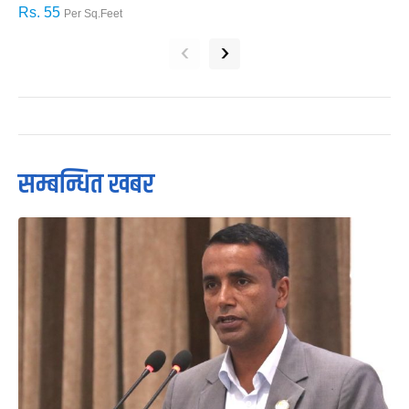
Rs. 55
R
Per Sq.Feet
‹
›
सम्बन्धित खबर