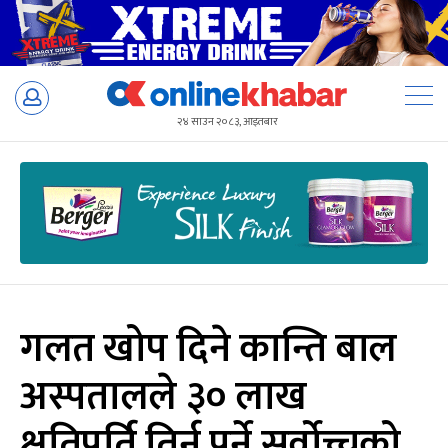
Skip
to
२४ साउन २०८३, आइतबार
content
गलत खोप दिने कान्ति बाल
अस्पतालले ३० लाख
क्षतिपूर्ति तिर्नु पर्ने सर्वोच्चको