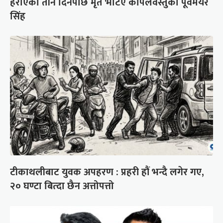
हराएको तीन दिनपछि मृत भेटिए कपिलवस्तुका पूर्वमेयर
सिंह
टीकाथलीबाट युवक अपहरण : प्रहरी हौं भन्दै लगेर गए,
२० घण्टा बित्दा छैन अत्तोपत्तो