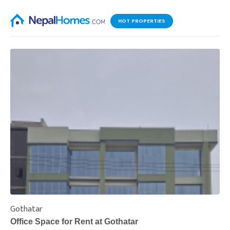
HOT PROPERTIES
Gothatar
S
Office Space for Rent at Gothatar
H