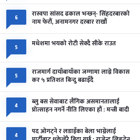
रास्वपा सांसद ढकाल भन्छन्- सिंहदरबारको
६
नाम फेरौं, अनामनगर दरबार राखौं
मधेशमा भयको रोटी सेक्दै सीके राउत
५
राजमार्ग दायाँबायाँका जग्गामा लाग्ने विकास
५
कर ५ प्रतिशत बिन्दु बढाइँदै
ब्लु बस सेवाबाट लैंगिक असमानतालाई
४
प्रोत्साहन नगर्ने नीति लिएका हौं : मन्त्री बादी
पद ओगट्ने र लडाइँका बेला भाग्नेलाई
४
पार्टीबाट धकेलेरै बिदा गर्छु : राजेन्द्र लिङ्देन