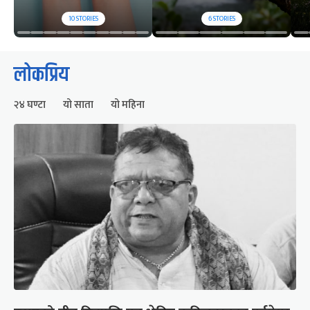
10
STORIES
6
STORIES
लोकप्रिय
२४ घण्टा
यो साता
यो महिना