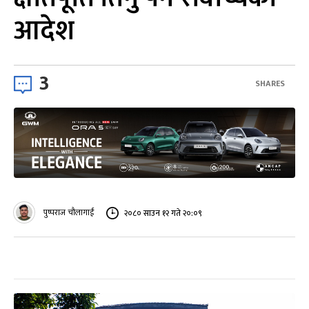
आदेश
3
SHARES
पुष्पराज चौलागाईं
२०८० साउन १२ गते २०:०९