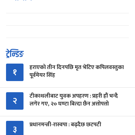
ट्रेन्डिङ
हराएको तीन दिनपछि मृत भेटिए कपिलवस्तुका
१
पूर्वमेयर सिंह
टीकाथलीबाट युवक अपहरण : प्रहरी हौं भन्दै
२
लगेर गए, २० घण्टा बित्दा छैन अत्तोपत्तो
प्रधानमन्त्री-रास्वपा : बढ्दैछ छटपटी
३