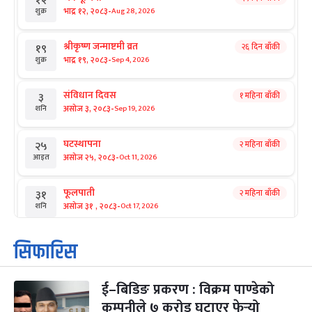
१२
-
भाद्र १२, २०८३
Aug 28, 2026
शुक्र
श्रीकृष्ण जन्माष्टमी व्रत
२६ दिन बाँकी
१९
-
भाद्र १९, २०८३
Sep 4, 2026
शुक्र
संविधान दिवस
१ महिना बाँकी
३
-
असोज ३, २०८३
Sep 19, 2026
शनि
घटस्थापना
२ महिना बाँकी
२५
-
असोज २५, २०८३
Oct 11, 2026
आइत
फूलपाती
२ महिना बाँकी
३१
-
असोज ३१ , २०८३
Oct 17, 2026
शनि
कार्तिक सङ्क्रान्ति
२ महिना बाँकी
१
सिफारिस
-
कार्तिक १, २०८३
Oct 18, 2026
आइत
ई–बिडिङ प्रकरण : विक्रम पाण्डेको
महानवमी
२ महिना बाँकी
३
-
कम्पनीले ७ करोड घटाएर फेर्‍यो
कार्तिक ३, २०८३
Oct 20, 2026
मंगल