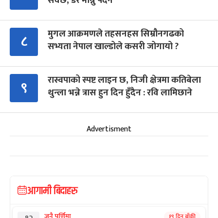
सक्छ, डर मान्नु पर्दैन
मुगल आक्रमणले तहसनहस सिम्रौनगढको
८
सभ्यता नेपाल खाल्डोले कसरी जोगायो ?
रास्वपाको स्पष्ट लाइन छ, निजी क्षेत्रमा कतिबेला
९
थुन्ला भन्ने त्रास हुन दिन हुँदैन : रवि लामिछाने
Advertisment
आगामी बिदाहरु
जनै पूर्णिमा
१९ दिन बाँकी