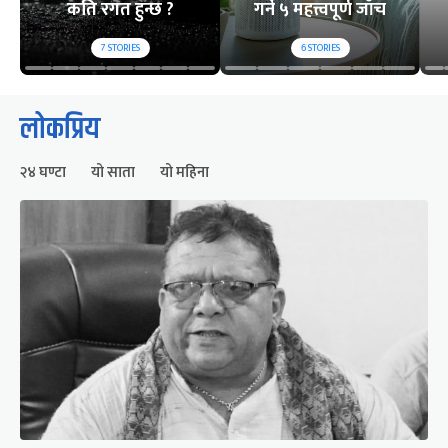
कति रगत हुन्छ ?
गर्ने ५ महत्त्वपूर्ण जाँच
7
STORIES
6
STORIES
लोकप्रिय
२४ घण्टा
यो साता
यो महिना