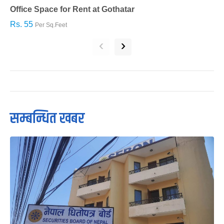
Office Space for Rent at Gothatar
H
Rs. 55
R
Per Sq.Feet
‹
›
सम्बन्धित खबर