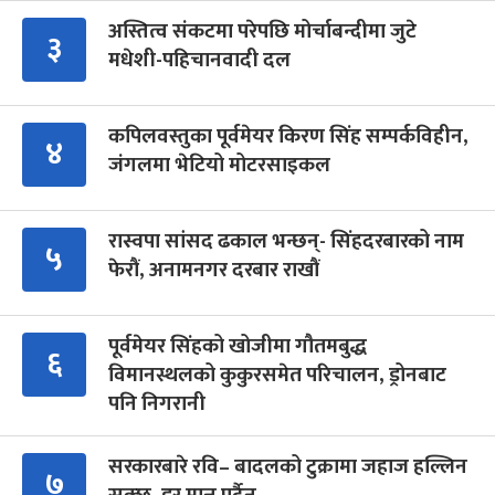
अस्तित्व संकटमा परेपछि मोर्चाबन्दीमा जुटे
३
मधेशी-पहिचानवादी दल
कपिलवस्तुका पूर्वमेयर किरण सिंह सम्पर्कविहीन,
४
जंगलमा भेटियो मोटरसाइकल
रास्वपा सांसद ढकाल भन्छन्- सिंहदरबारको नाम
५
फेरौं, अनामनगर दरबार राखौं
पूर्वमेयर सिंहको खोजीमा गौतमबुद्ध
६
विमानस्थलको कुकुरसमेत परिचालन, ड्रोनबाट
पनि निगरानी
सरकारबारे रवि– बादलको टुक्रामा जहाज हल्लिन
७