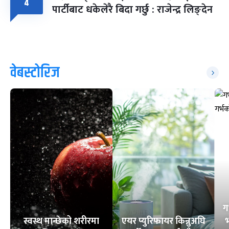
४
पार्टीबाट धकेलेरै बिदा गर्छु : राजेन्द्र लिङ्देन
वेबस्टोरिज
ग
स्वस्थ मान्छेको शरीरमा
एयर प्युरिफायर किन्नुअघि
भ