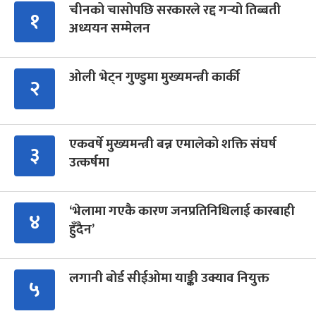
चीनको चासोपछि सरकारले रद्द गर्‍यो तिब्बती
१
अध्ययन सम्मेलन
ओली भेट्न गुण्डुमा मुख्यमन्त्री कार्की
२
एकवर्षे मुख्यमन्त्री बन्न एमालेको शक्ति संघर्ष
३
उत्कर्षमा
‘भेलामा गएकै कारण जनप्रतिनिधिलाई कारबाही
४
हुँदैन’
लगानी बोर्ड सीईओमा याङ्की उक्याव नियुक्त
५