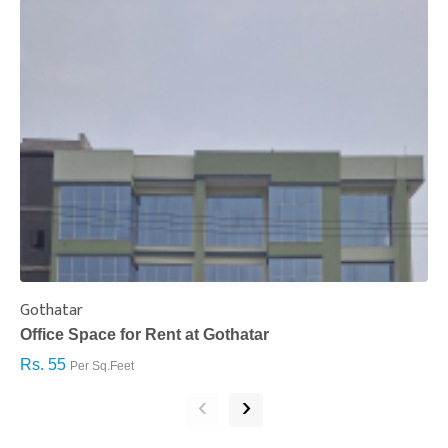
Gothatar
S
Office Space for Rent at Gothatar
H
Rs. 55
R
Per Sq.Feet
‹
›