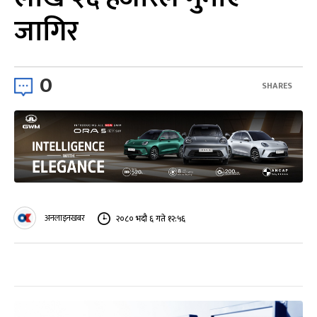
जागिर
0
SHARES
अनलाइनखबर
२०८० भदौ ६ गते १२:५६