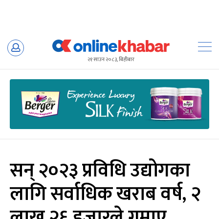
Skip
to
२१ साउन २०८३, बिहीबार
content
सन् २०२३ प्रविधि उद्योगका
लागि सर्वाधिक खराब वर्ष, २
लाख २६ हजारले गुमाए