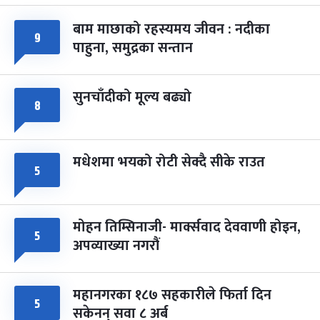
बाम माछाको रहस्यमय जीवन : नदीका
फागुपूर्णिमा
७ महिना बाँकी
८
९
पाहुना, समुद्रका सन्तान
-
चैत्र ८, २०८३
Mar 22, 2027
सोम
सुनचाँदीको मूल्य बढ्यो
८
मधेशमा भयको रोटी सेक्दै सीके राउत
५
मोहन तिम्सिनाजी- मार्क्सवाद देववाणी होइन,
५
अपव्याख्या नगरौं
महानगरका १८७ सहकारीले फिर्ता दिन
५
सकेनन् सवा ८ अर्ब