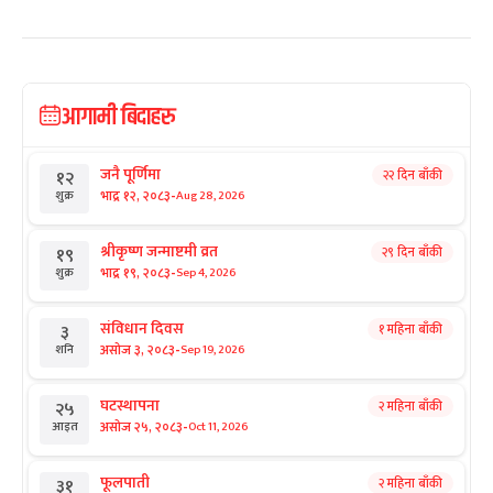
आगामी बिदाहरु
जनै पूर्णिमा
२२ दिन बाँकी
१२
-
भाद्र १२, २०८३
Aug 28, 2026
शुक्र
श्रीकृष्ण जन्माष्टमी व्रत
२९ दिन बाँकी
१९
-
भाद्र १९, २०८३
Sep 4, 2026
शुक्र
संविधान दिवस
१ महिना बाँकी
३
-
असोज ३, २०८३
Sep 19, 2026
शनि
घटस्थापना
२ महिना बाँकी
२५
-
असोज २५, २०८३
Oct 11, 2026
आइत
फूलपाती
२ महिना बाँकी
३१