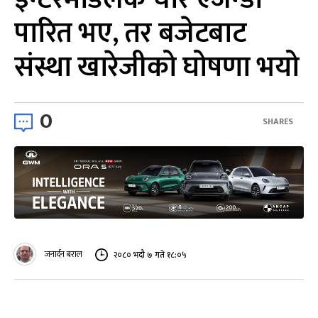
पारित भए, तर बजेटबाट
संस्था खारेजीको घोषणा भयो
0
SHARES
जनार्दन बराल
२०८० भदौ ७ गते १८:०५