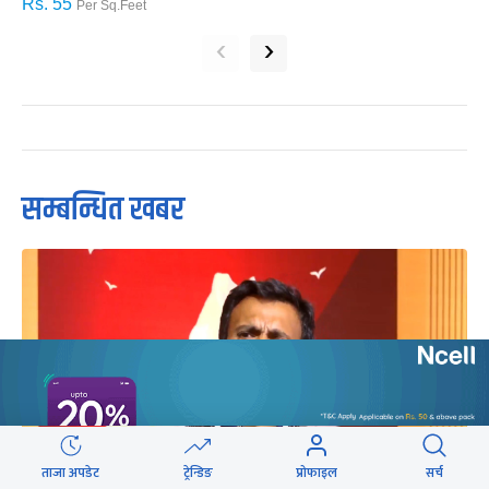
Rs. 55
R
Per Sq.Feet
‹
›
सम्बन्धित खबर
ताजा अपडेट
ट्रेन्डिङ
प्रोफाइल
सर्च