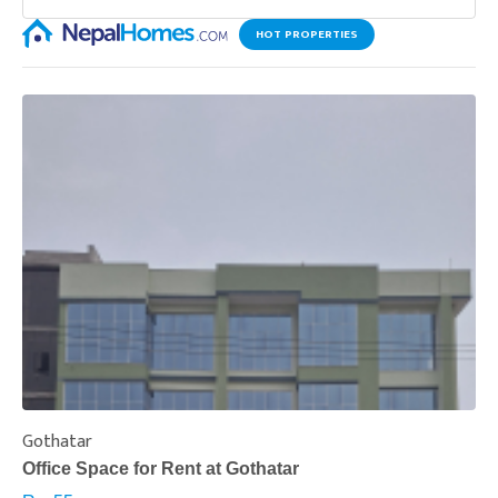
HOT PROPERTIES
Gothatar
S
Office Space for Rent at Gothatar
H