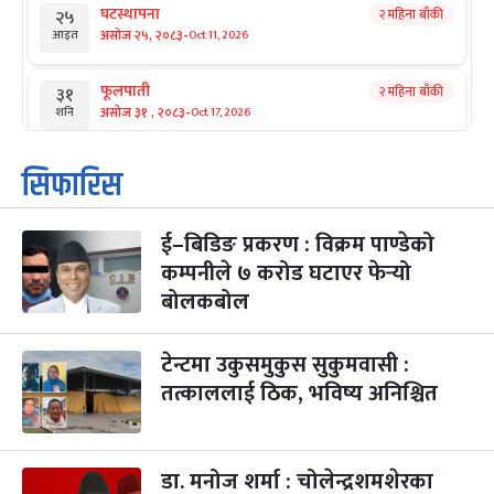
घटस्थापना
२ महिना बाँकी
२५
-
असोज २५, २०८३
Oct 11, 2026
आइत
फूलपाती
२ महिना बाँकी
३१
-
असोज ३१ , २०८३
Oct 17, 2026
शनि
कार्तिक सङ्क्रान्ति
२ महिना बाँकी
१
सिफारिस
-
कार्तिक १, २०८३
Oct 18, 2026
आइत
ई–बिडिङ प्रकरण : विक्रम पाण्डेको
महानवमी
२ महिना बाँकी
३
-
कम्पनीले ७ करोड घटाएर फेर्‍यो
कार्तिक ३, २०८३
Oct 20, 2026
मंगल
बोलकबोल
विजयादशमी
२ महिना बाँकी
४
-
कार्तिक ४, २०८३
Oct 21, 2026
बुध
टेन्टमा उकुसमुकुस सुकुमवासी :
तत्काललाई ठिक, भविष्य अनिश्चित
पापा‌ङ्कुशा एकादशी व्रत
२ महिना बाँकी
५
-
कार्तिक ५, २०८३
Oct 22, 2026
बिहि
डा. मनोज शर्मा : चोलेन्द्रशमशेरका
कुकुर तिहार
३ महिना बाँकी
२२