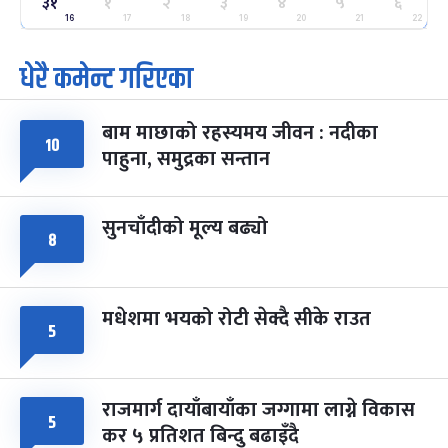
२५
३१
१
२
३
४
५
६
-
फाल्गुन २५, २०८३
Mar 9, 2027
मंगल
16
17
18
19
20
21
22
धेरै कमेन्ट गरिएका
पूर्णिमा व्रत
७ महिना बाँकी
७
-
चैत्र ७, २०८३
Mar 21, 2027
आइत
बाम माछाको रहस्यमय जीवन : नदीका
फागुपूर्णिमा
७ महिना बाँकी
८
१०
पाहुना, समुद्रका सन्तान
-
चैत्र ८, २०८३
Mar 22, 2027
सोम
सुनचाँदीको मूल्य बढ्यो
८
मधेशमा भयको रोटी सेक्दै सीके राउत
५
राजमार्ग दायाँबायाँका जग्गामा लाग्ने विकास
५
कर ५ प्रतिशत बिन्दु बढाइँदै