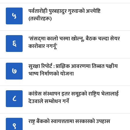
पर्वतारोही पुरबहादुर गुरुङको अन्त्येष्टि
५
(तस्वीरहरू)
‘संसद्‍मा कालो चस्मा खोल्नू, बैठक चल्दा सेयर
६
कारोबार नगर्नू’
सुरक्षा रिपोर्ट : प्राज्ञिक आवरणमा तिब्बत पक्षीय
७
भाष्य निर्माणको योजना
कांग्रेस संस्थापन इतर समूहको राष्ट्रिय भेलालाई
८
देउवाले सम्बोधन गर्ने
राष्ट्र बैंकको स्वायत्ततामा सरकारको उपहास
९