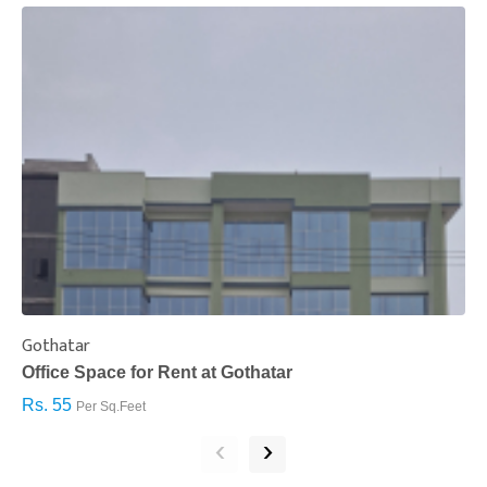
Gothatar
S
Office Space for Rent at Gothatar
H
Rs. 55
R
Per Sq.Feet
‹
›