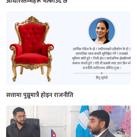
आधारस्तम्भहरू भत्काउँदै छ’
सत्तामा पुग्नुमात्रै होइन राजनीति