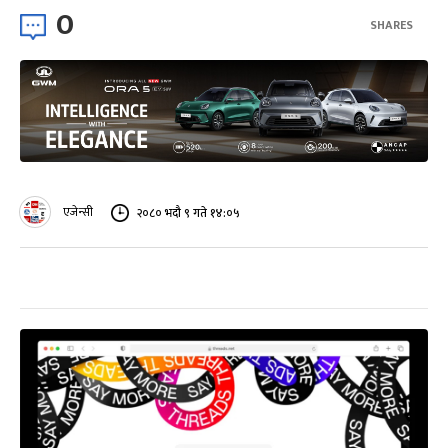
0
SHARES
एजेन्सी
२०८० भदौ ९ गते १४:०५