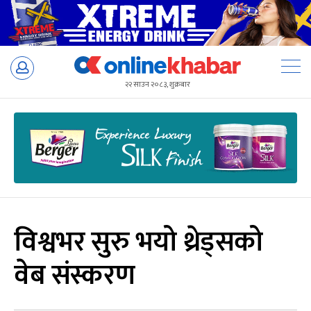
Skip
to
२२ साउन २०८३, शुक्रबार
content
विश्वभर सुरु भयो थ्रेड्सको
वेब संस्करण