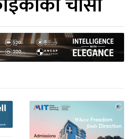
 कोइकाको चासो