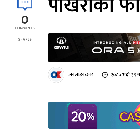
पोखराको फो
0
COMMENTS
SHARES
अनलाइनखबर
२०८० भदौ २९ ग