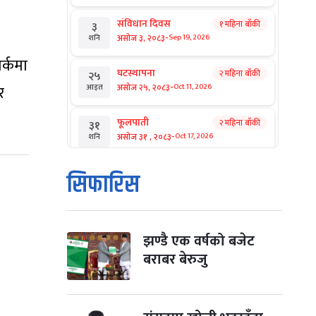
संविधान दिवस
१ महिना बाँकी
३
-
असोज ३, २०८३
Sep 19, 2026
शनि
र्कमा
घटस्थापना
२ महिना बाँकी
२५
-
असोज २५, २०८३
र
Oct 11, 2026
आइत
फूलपाती
२ महिना बाँकी
३१
-
असोज ३१ , २०८३
Oct 17, 2026
शनि
कार्तिक सङ्क्रान्ति
२ महिना बाँकी
१
सिफारिस
-
कार्तिक १, २०८३
Oct 18, 2026
आइत
महानवमी
२ महिना बाँकी
३
-
कार्तिक ३, २०८३
Oct 20, 2026
मंगल
झण्डै एक वर्षको बजेट
बराबर बेरुजु
विजयादशमी
२ महिना बाँकी
४
-
कार्तिक ४, २०८३
Oct 21, 2026
बुध