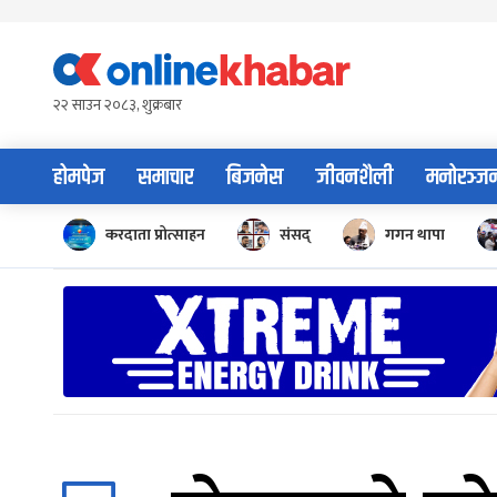
Skip
to
content
२२ साउन २०८३, शुक्रबार
होमपेज
समाचार
बिजनेस
जीवनशैली
मनोरञ्ज
करदाता प्रोत्साहन
संसद्
गगन थापा