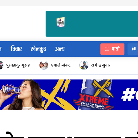
न
विचार
खेलकुद
अन्य
पात्रो
पुरबहादुर गुरुङ
एमाले-संकट
खगेन्द्र सुनार