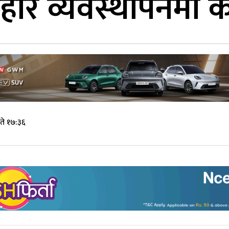
होर व्यवस्थापनमा
ते १७:३६