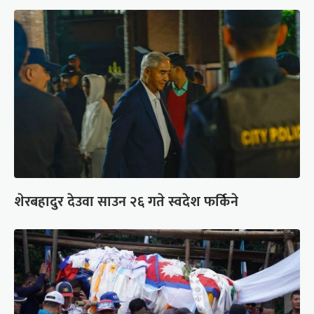
शेरबहादुर देउवा साउन २६ गते स्वदेश फर्किने