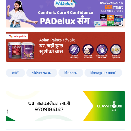
कोशी
पहिचान पक्षधर
विराटनगर
हिक्मतकुमार कार्की