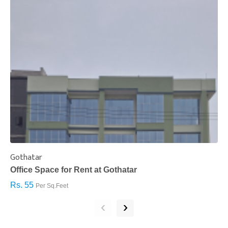
Gothatar
S
Office Space for Rent at Gothatar
H
Rs. 55
R
Per Sq.Feet
‹
›