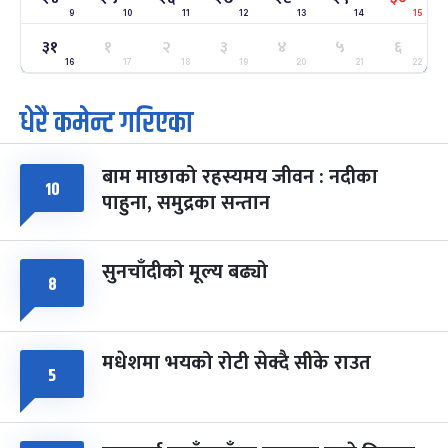
9
10
11
12
13
14
15
३१
ग्याल्पो ल्होसार
१
२
३
४
५
६
७ महिना बाँकी
२५
-
फाल्गुन २५, २०८३
Mar 9, 2027
मंगल
16
17
18
19
20
21
22
धेरै कमेन्ट गरिएका
पूर्णिमा व्रत
७ महिना बाँकी
७
-
चैत्र ७, २०८३
Mar 21, 2027
आइत
बाम माछाको रहस्यमय जीवन : नदीका
फागुपूर्णिमा
१०
७ महिना बाँकी
८
पाहुना, समुद्रका सन्तान
-
चैत्र ८, २०८३
Mar 22, 2027
सोम
सुनचाँदीको मूल्य बढ्यो
८
मधेशमा भयको रोटी सेक्दै सीके राउत
५