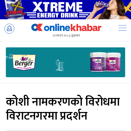
Skip
to
२२ साउन २०८३, शुक्रबार
content
कोशी नामकरणको विरोधमा
विराटनगरमा प्रदर्शन