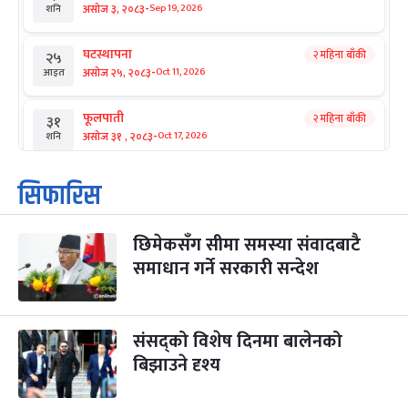
-
असोज ३, २०८३
Sep 19, 2026
शनि
घटस्थापना
२ महिना बाँकी
२५
-
असोज २५, २०८३
Oct 11, 2026
आइत
फूलपाती
२ महिना बाँकी
३१
-
असोज ३१ , २०८३
Oct 17, 2026
शनि
कार्तिक सङ्क्रान्ति
२ महिना बाँकी
१
सिफारिस
-
कार्तिक १, २०८३
Oct 18, 2026
आइत
छिमेकसँग सीमा समस्या संवादबाटै
महानवमी
२ महिना बाँकी
३
-
समाधान गर्ने सरकारी सन्देश
कार्तिक ३, २०८३
Oct 20, 2026
मंगल
विजयादशमी
२ महिना बाँकी
४
-
कार्तिक ४, २०८३
Oct 21, 2026
बुध
संसद्को विशेष दिनमा बालेनको
बिझाउने दृश्य
पापा‌ङ्कुशा एकादशी व्रत
२ महिना बाँकी
५
-
कार्तिक ५, २०८३
Oct 22, 2026
बिहि