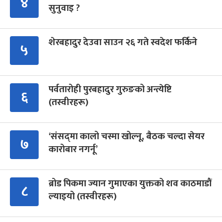
४
सुनुवाइ ?
शेरबहादुर देउवा साउन २६ गते स्वदेश फर्किने
५
पर्वतारोही पुरबहादुर गुरुङको अन्त्येष्टि
६
(तस्वीरहरू)
‘संसद्‍मा कालो चस्मा खोल्नू, बैठक चल्दा सेयर
७
कारोबार नगर्नू’
ब्रोड पिकमा ज्यान गुमाएका युक्तको शव काठमाडौं
८
ल्याइयो (तस्वीरहरू)