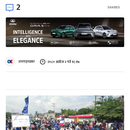
2
SHARES
अनलाइनखबर
२०८० असोज २ गते १८:१७