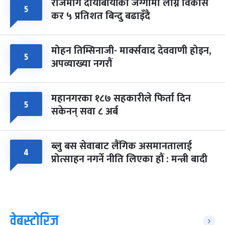
राजमार्ग दायाँबायाँका जग्गामा लाग्ने विकास
५
कर ५ प्रतिशत बिन्दु बढाइँदै
मोहन तिम्सिनाजी- मार्क्सवाद देववाणी होइन,
५
अपव्याख्या नगरौं
महानगरका १८७ सहकारीले फिर्ता दिन
५
सकेनन् सवा ८ अर्ब
ब्लु बस सेवाबाट लैंगिक असमानतालाई
४
प्रोत्साहन नगर्ने नीति लिएका हौं : मन्त्री बादी
वेबस्टोरिज