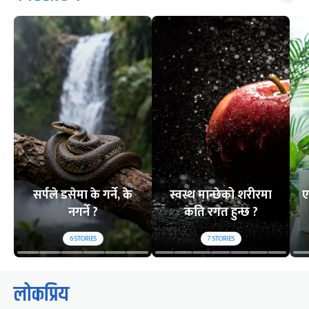
सर्पले डसेमा के गर्ने, के
स्वस्थ मान्छेको शरीरमा
ए
नगर्ने ?
कति रगत हुन्छ ?
6
STORIES
7
STORIES
लोकप्रिय