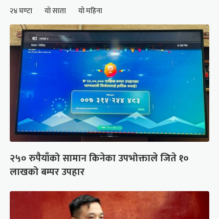
२४ घण्टा
यो साता
यो महिना
२५० रुपैयाँको सामान किनेका उपभोक्ताले जिते १०
लाखको बम्पर उपहार