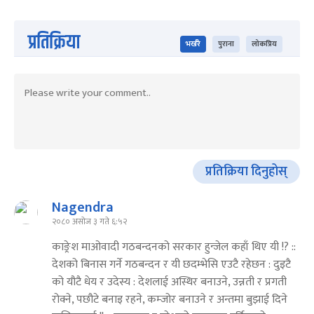
प्रतिक्रिया
भर्खरै
पुराना
लोकप्रिय
प्रतिक्रिया दिनुहोस्
Nagendra
२०८० असोज ३ गते ६:५२
काङ्रेश माओवादी गठबन्दनको सरकार हुन्जेल कहाँ थिए यी !? ::
देशको बिनास गर्ने गठबन्दन र यी छदम्भेसि एउटै रहेछन : दुइटै
को यौटै धेय र उदेस्य : देशलाई अस्थिर बनाउने, उन्नती र प्रगती
रोक्ने, पछौटे बनाइ रहने, कम्जोर बनाउने र अन्तमा बुझाई दिने