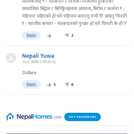
मालिकलाई !! :: गठबन्दन र त्येशको मल्जलमा हुर्किएको
सामाजिक बिद्वेस र बिच्छ्रिन्खलता आमान्य, बिरोध र भर्त्सना !! ::
पहिचान चहिएको हो भने पहिचान बनाउनु पर्‍यो नि आफ्नु चिनारी
!! :: भारतीय कमारा - गठबन्दनको पुच्छर हो भने चिनारी के हो !?
Reply
2
Nepali Yuwa
२०८० असोज २ गते १९:५६
Dollare
Reply
5
6
HOT PROPERTIES