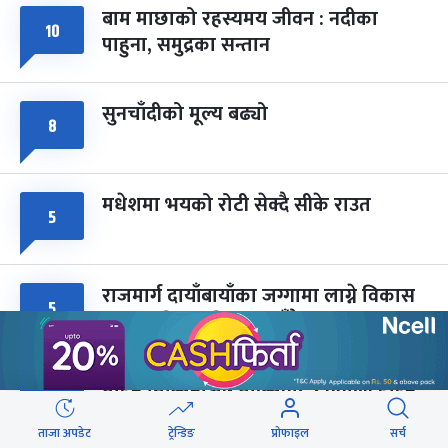
बाम माछाको रहस्यमय जीवन : नदीका
फागुपूर्णिमा
७ महिना बाँकी
८
१०
पाहुना, समुद्रका सन्तान
-
चैत्र ८, २०८३
Mar 22, 2027
सोम
सुनचाँदीको मूल्य बढ्यो
८
मधेशमा भयको रोटी सेक्दै सीके राउत
५
राजमार्ग दायाँबायाँका जग्गामा लाग्ने विकास
५
कर ५ प्रतिशत बिन्दु बढाइँदै
मोहन तिम्सिनाजी- मार्क्सवाद देववाणी होइन,
५
अपव्याख्या नगरौं
ताजा अपडेट
ट्रेन्डिङ
प्रोफाइल
सर्च