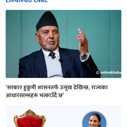
‘सरकार हुकुमी शासनतर्फ उन्मुख देखिन्छ, राज्यका
आधारस्तम्भहरू भत्काउँदै छ’