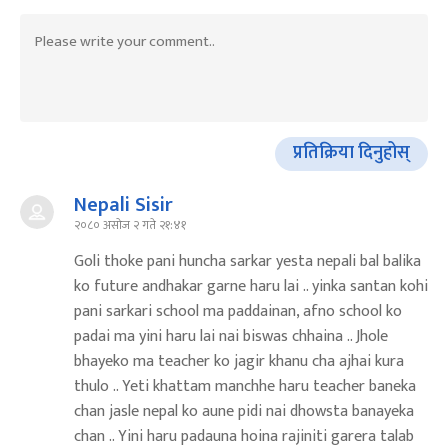
प्रतिक्रिया दिनुहोस्
Nepali Sisir
२०८० असोज २ गते २१:४१
Goli thoke pani huncha sarkar yesta nepali bal balika
ko future andhakar garne haru lai .. yinka santan kohi
pani sarkari school ma paddainan, afno school ko
padai ma yini haru lai nai biswas chhaina .. Jhole
bhayeko ma teacher ko jagir khanu cha ajhai kura
thulo .. Yeti khattam manchhe haru teacher baneka
chan jasle nepal ko aune pidi nai dhowsta banayeka
chan .. Yini haru padauna hoina rajiniti garera talab