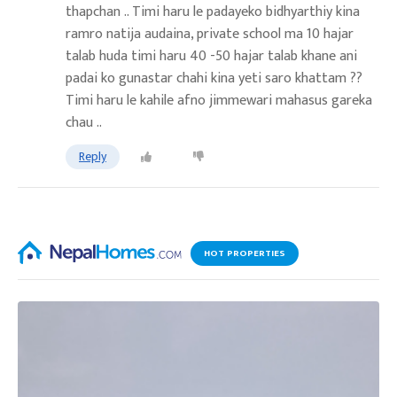
thapchan .. Timi haru le padayeko bidhyarthiy kina
ramro natija audaina, private school ma 10 hajar
talab huda timi haru 40 -50 hajar talab khane ani
padai ko gunastar chahi kina yeti saro khattam ??
Timi haru le kahile afno jimmewari mahasus gareka
chau ..
Reply
HOT PROPERTIES