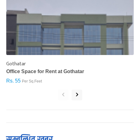
Gothatar
S
Office Space for Rent at Gothatar
H
Rs. 55
R
Per Sq.Feet
‹
›
सम्बन्धित खबर