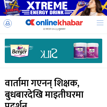
Skip
to
२२ साउन २०८३, शुक्रबार
content
वार्तामा गएनन् शिक्षक,
बुधबारदेखि माइतीघरमा
प्रदर्शन