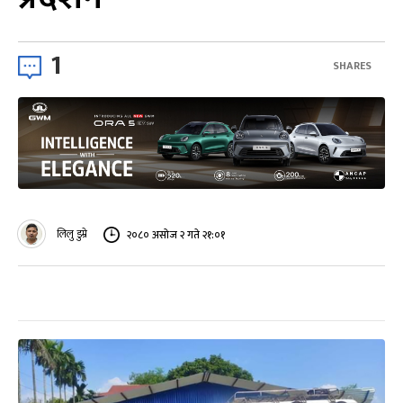
1
SHARES
लिलु डुम्रे
२०८० असोज २ गते २१:०१