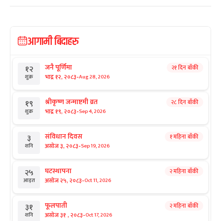
आगामी बिदाहरु
जनै पूर्णिमा
२१ दिन बाँकी
१२
-
भाद्र १२, २०८३
Aug 28, 2026
शुक्र
श्रीकृष्ण जन्माष्टमी व्रत
२८ दिन बाँकी
१९
-
भाद्र १९, २०८३
Sep 4, 2026
शुक्र
संविधान दिवस
१ महिना बाँकी
३
-
असोज ३, २०८३
Sep 19, 2026
शनि
घटस्थापना
२ महिना बाँकी
२५
-
असोज २५, २०८३
Oct 11, 2026
आइत
फूलपाती
२ महिना बाँकी
३१
-
असोज ३१ , २०८३
Oct 17, 2026
शनि