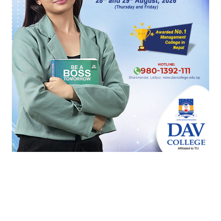
कर्मचारी
प्रमुख जिल्ला अधिकारी
प्रशासन
सचिव बैठक
सिंहदरबार
सीडीओ
सुशासन
लेखक
रवीन्द्र घिमिरे
घिमिरे अनलाइनखबरका प्रशासन संवाददाता हुन् ।
लेखकको सबै आर्टिकल