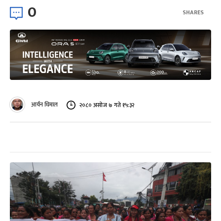
0
SHARES
आर्यन धिमाल
२०८० असोज ७ गते १५:३२