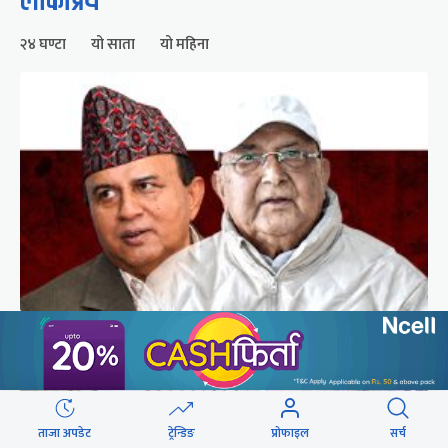
लोकप्रिय
२४ घण्टा
यो साता
यो महिना
गुन्डुमा अड्किए एमाले पुनर्गठनका प्रस्तावहरू
ताजा अपडेट
ट्रेन्डिङ
प्रोफाइल
सर्च