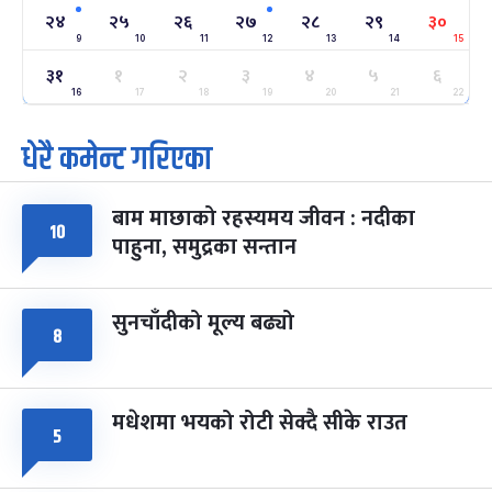
-
फाल्गुन २४, २०८३
Mar 8, 2027
सोम
२४
२५
२६
२७
२८
२९
३०
9
10
11
12
13
14
15
ग्याल्पो ल्होसार
७ महिना बाँकी
२५
३१
१
२
३
४
५
६
-
फाल्गुन २५, २०८३
Mar 9, 2027
मंगल
16
17
18
19
20
21
22
धेरै कमेन्ट गरिएका
पूर्णिमा व्रत
७ महिना बाँकी
७
-
चैत्र ७, २०८३
Mar 21, 2027
आइत
बाम माछाको रहस्यमय जीवन : नदीका
फागुपूर्णिमा
७ महिना बाँकी
८
१०
पाहुना, समुद्रका सन्तान
-
चैत्र ८, २०८३
Mar 22, 2027
सोम
सुनचाँदीको मूल्य बढ्यो
८
मधेशमा भयको रोटी सेक्दै सीके राउत
५