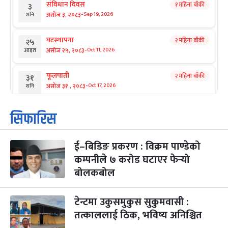
संविधान दिवस
१ महिना बाँकी
३
-
असोज ३, २०८३
Sep 19, 2026
शनि
घटस्थापना
२ महिना बाँकी
२५
-
असोज २५, २०८३
Oct 11, 2026
आइत
फूलपाती
२ महिना बाँकी
३१
-
असोज ३१ , २०८३
Oct 17, 2026
शनि
कार्तिक सङ्क्रान्ति
२ महिना बाँकी
१
सिफारिस
-
कार्तिक १, २०८३
Oct 18, 2026
आइत
ई–बिडिङ प्रकरण : विक्रम पाण्डेको
महानवमी
२ महिना बाँकी
३
-
कम्पनीले ७ करोड घटाएर फेर्‍यो
कार्तिक ३, २०८३
Oct 20, 2026
मंगल
बोलकबोल
विजयादशमी
२ महिना बाँकी
४
-
कार्तिक ४, २०८३
Oct 21, 2026
बुध
टेन्टमा उकुसमुकुस सुकुमवासी :
तत्काललाई ठिक, भविष्य अनिश्चित
पापा‌ङ्कुशा एकादशी व्रत
२ महिना बाँकी
५