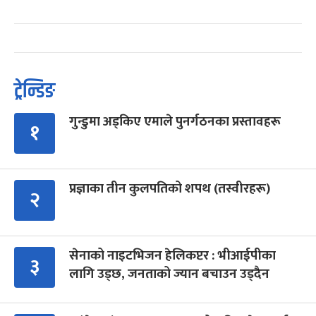
ट्रेन्डिङ
गुन्डुमा अड्किए एमाले पुनर्गठनका प्रस्तावहरू
१
प्रज्ञाका तीन कुलपतिको शपथ (तस्वीरहरू)
२
सेनाको नाइटभिजन हेलिकप्टर : भीआईपीका
३
लागि उड्छ, जनताको ज्यान बचाउन उड्दैन