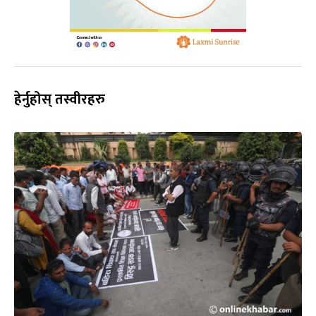
हेर्नुहोस् तस्वीरहरु