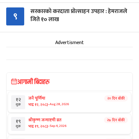
सरकारको करदाता प्रोत्साहन उपहार : हेमराजले
९
जिते १० लाख
Advertisment
आगामी बिदाहरु
जनै पूर्णिमा
२० दिन बाँकी
१२
-
भाद्र १२, २०८३
Aug 28, 2026
शुक्र
श्रीकृष्ण जन्माष्टमी व्रत
२७ दिन बाँकी
१९
-
भाद्र १९, २०८३
Sep 4, 2026
शुक्र