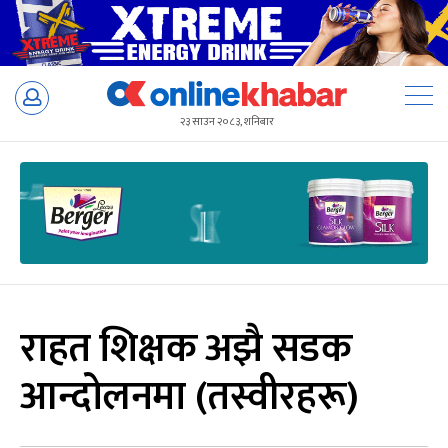
Skip
to
२३ साउन २०८३, शनिबार
content
राहत शिक्षक अझै सडक
आन्दोलनमा (तस्वीरहरू)