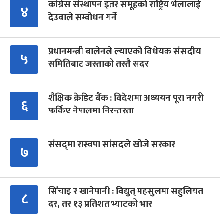
कांग्रेस संस्थापन इतर समूहको राष्ट्रिय भेलालाई
४
देउवाले सम्बोधन गर्ने
प्रधानमन्त्री बालेनले ल्याएको विधेयक संसदीय
५
समितिबाट जस्ताको तस्तै सदर
शैक्षिक क्रेडिट बैंक : विदेशमा अध्ययन पूरा नगरी
६
फर्किए नेपालमा निरन्तरता
संसद्‍मा रास्वपा सांसदले खोजे सरकार
७
सिँचाइ र खानेपानी : विद्युत् महसुलमा सहुलियत
८
दर, तर १३ प्रतिशत भ्याटको भार