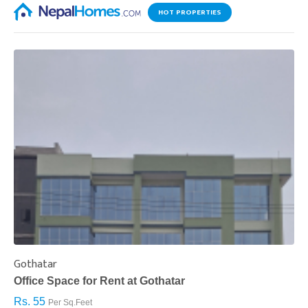
HOT PROPERTIES
Gothatar
S
Office Space for Rent at Gothatar
H
Rs. 55
R
Per Sq.Feet