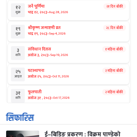
जनै पूर्णिमा
२१ दिन बाँकी
१२
-
भाद्र १२, २०८३
Aug 28, 2026
शुक्र
श्रीकृष्ण जन्माष्टमी व्रत
२८ दिन बाँकी
१९
-
भाद्र १९, २०८३
Sep 4, 2026
शुक्र
संविधान दिवस
१ महिना बाँकी
३
-
असोज ३, २०८३
Sep 19, 2026
शनि
घटस्थापना
२ महिना बाँकी
२५
-
असोज २५, २०८३
Oct 11, 2026
आइत
फूलपाती
२ महिना बाँकी
३१
-
असोज ३१ , २०८३
Oct 17, 2026
शनि
कार्तिक सङ्क्रान्ति
२ महिना बाँकी
१
सिफारिस
-
कार्तिक १, २०८३
Oct 18, 2026
आइत
ई–बिडिङ प्रकरण : विक्रम पाण्डेको
महानवमी
२ महिना बाँकी
३