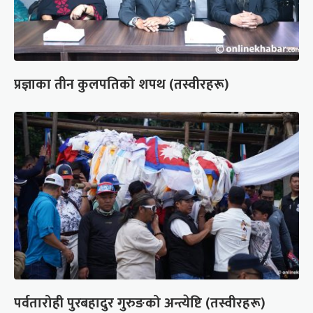
प्रज्ञाका तीन कुलपतिको शपथ (तस्वीरहरू)
पर्वतारोही पुरबहादुर गुरुङको अन्त्येष्टि (तस्वीरहरू)