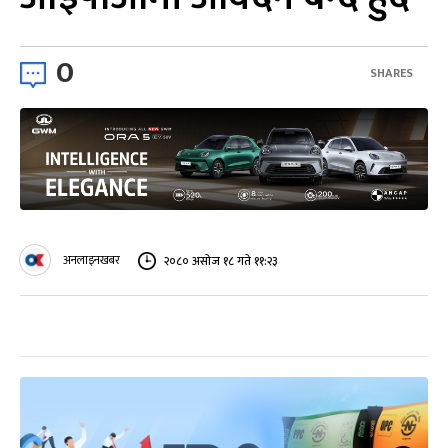
0
SHARES
अनलाइनखबर
२०८० असोज १८ गते ११:२३