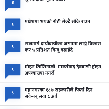
८
मधेशमा भयको रोटी सेक्दै सीके राउत
५
राजमार्ग दायाँबायाँका जग्गामा लाग्ने विकास
५
कर ५ प्रतिशत बिन्दु बढाइँदै
मोहन तिम्सिनाजी- मार्क्सवाद देववाणी होइन,
५
अपव्याख्या नगरौं
महानगरका १८७ सहकारीले फिर्ता दिन
५
सकेनन् सवा ८ अर्ब