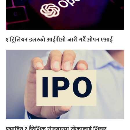
१ ट्रिलियन डलरको आईपीओ जारी गर्दै ओपन एआई
प्रभावित र वैदेशिक रोजगारमा रहेकालाई शिखर