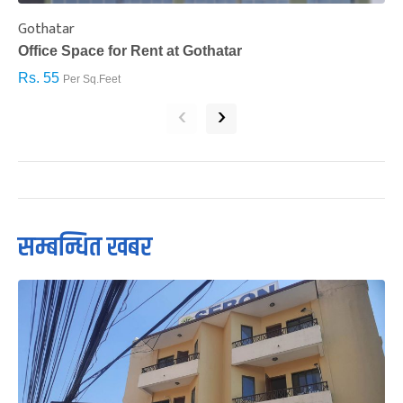
Gothatar
S
Office Space for Rent at Gothatar
H
Rs. 55
R
Per Sq.Feet
‹
›
सम्बन्धित खबर