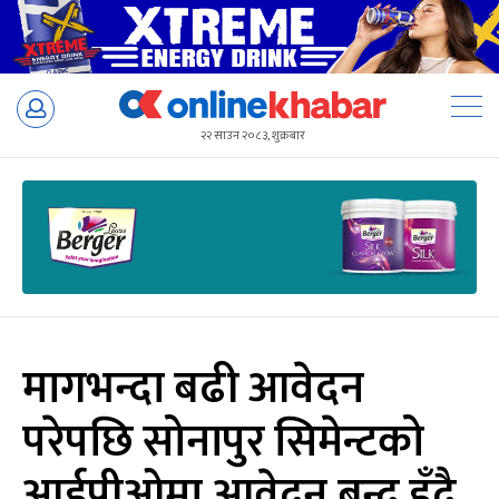
Skip
to
२२ साउन २०८३, शुक्रबार
content
मागभन्दा बढी आवेदन
परेपछि सोनापुर सिमेन्टको
आईपीओमा आवेदन बन्द हुँदै