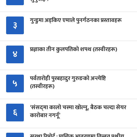
गुन्डुमा अड्किए एमाले पुनर्गठनका प्रस्तावहरू
३
प्रज्ञाका तीन कुलपतिको शपथ (तस्वीरहरू)
४
पर्वतारोही पुरबहादुर गुरुङको अन्त्येष्टि
५
(तस्वीरहरू)
‘संसद्‍मा कालो चस्मा खोल्नू, बैठक चल्दा सेयर
६
कारोबार नगर्नू’
सुरक्षा रिपोर्ट : प्राज्ञिक आवरणमा तिब्बत पक्षीय