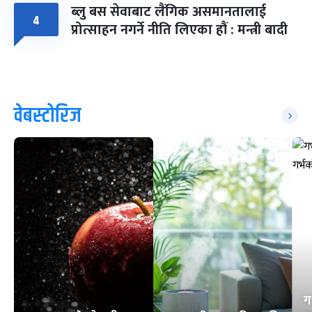
ब्लु बस सेवाबाट लैंगिक असमानतालाई
४
प्रोत्साहन नगर्ने नीति लिएका हौं : मन्त्री बादी
वेबस्टोरिज
ग