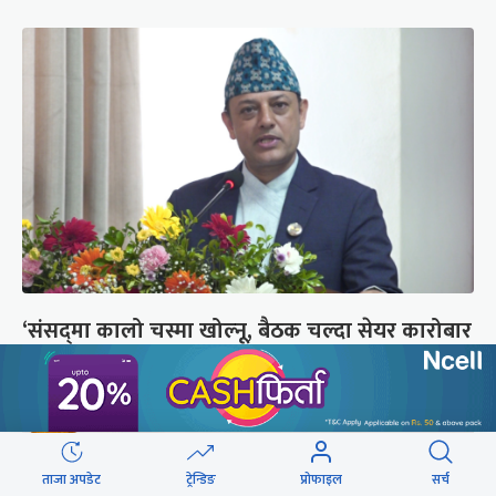
‘संसद्‍मा कालो चस्मा खोल्नू, बैठक चल्दा सेयर कारोबार
नगर्नू’
ताजा अपडेट
ट्रेन्डिङ
प्रोफाइल
सर्च