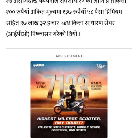
१४ असोजदेखि कम्पनीले सर्वसाधारणका लागि प्रतिकित्ता
१०० रुपैयाँ अंकित मूल्यमा १३७ रुपैयाँ ५८ पैसा प्रिमियम
सहित ९७ लाख ३२ हजार ५४४ कित्ता साधारण सेयर
(आईपीओ) निष्कासन गरेको थियो ।