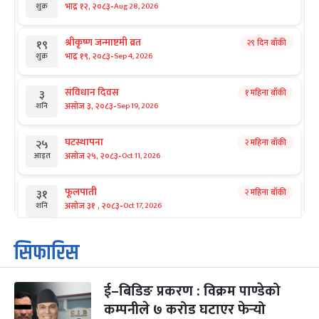
-
भाद्र १२, २०८३
Aug 28, 2026
शुक्र
श्रीकृष्ण जन्माष्टमी व्रत
२९ दिन बाँकी
१९
-
भाद्र १९, २०८३
Sep 4, 2026
शुक्र
संविधान दिवस
१ महिना बाँकी
३
-
असोज ३, २०८३
Sep 19, 2026
शनि
घटस्थापना
२ महिना बाँकी
२५
-
असोज २५, २०८३
Oct 11, 2026
आइत
फूलपाती
२ महिना बाँकी
३१
-
असोज ३१ , २०८३
Oct 17, 2026
शनि
कार्तिक सङ्क्रान्ति
२ महिना बाँकी
१
सिफारिस
-
कार्तिक १, २०८३
Oct 18, 2026
आइत
ई–बिडिङ प्रकरण : विक्रम पाण्डेको
महानवमी
२ महिना बाँकी
३
-
कम्पनीले ७ करोड घटाएर फेर्‍यो
कार्तिक ३, २०८३
Oct 20, 2026
मंगल