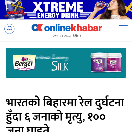
Skip
to
२१ साउन २०८३, बिहीबार
content
भारतको बिहारमा रेल दुर्घटना
हुँदा ६ जनाको मृत्यु, १००
जना घाइते