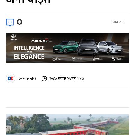
0
SHARES
अनलाइनखबर
२०८० असोज २५ गते ८:४७