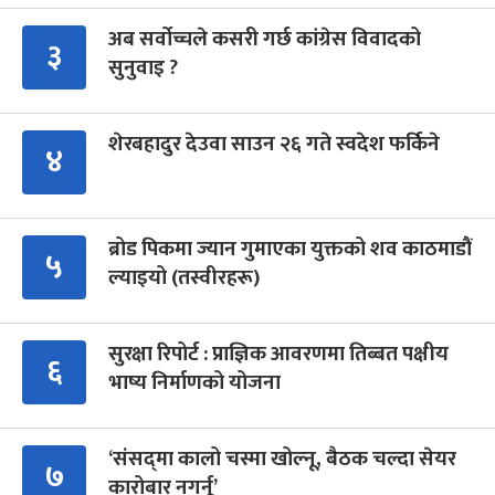
अब सर्वोच्चले कसरी गर्छ कांग्रेस विवादको
३
सुनुवाइ ?
शेरबहादुर देउवा साउन २६ गते स्वदेश फर्किने
४
ब्रोड पिकमा ज्यान गुमाएका युक्तको शव काठमाडौं
५
ल्याइयो (तस्वीरहरू)
सुरक्षा रिपोर्ट : प्राज्ञिक आवरणमा तिब्बत पक्षीय
६
भाष्य निर्माणको योजना
‘संसद्‍मा कालो चस्मा खोल्नू, बैठक चल्दा सेयर
७
कारोबार नगर्नू’