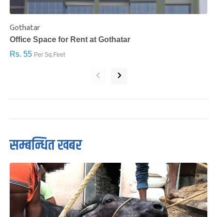
Gothatar
S
Office Space for Rent at Gothatar
H
Rs. 55
R
Per Sq.Feet
‹
›
सम्बन्धित खबर