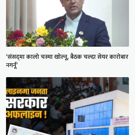
‘संसद्‍मा कालो चस्मा खोल्नू, बैठक चल्दा सेयर कारोबार
नगर्नू’