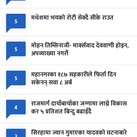
मधेशमा भयको रोटी सेक्दै सीके राउत
५
मोहन तिम्सिनाजी- मार्क्सवाद देववाणी होइन,
५
अपव्याख्या नगरौं
महानगरका १८७ सहकारीले फिर्ता दिन
५
सकेनन् सवा ८ अर्ब
राजमार्ग दायाँबायाँका जग्गामा लाग्ने विकास
४
कर ५ प्रतिशत बिन्दु बढाइँदै
सिरहामा ज्यान गुमाएका यादवको घटनाबारे
३