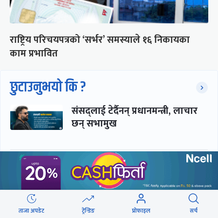
राष्ट्रिय परिचयपत्रको ‘सर्भर’ समस्याले १६ निकायका
काम प्रभावित
छुटाउनुभयो कि ?
संसद्लाई टेर्दैनन् प्रधानमन्त्री, लाचार
छन् सभामुख
‘अस्थायी प्रकृतिको अध्यादेशले ऐनको
व्यवस्था विस्थापित गर्न सक्दैन’
ताजा अपडेट
ट्रेन्डिङ
प्रोफाइल
सर्च
सरकार-प्रसाईं लुकामारी : छिनमै