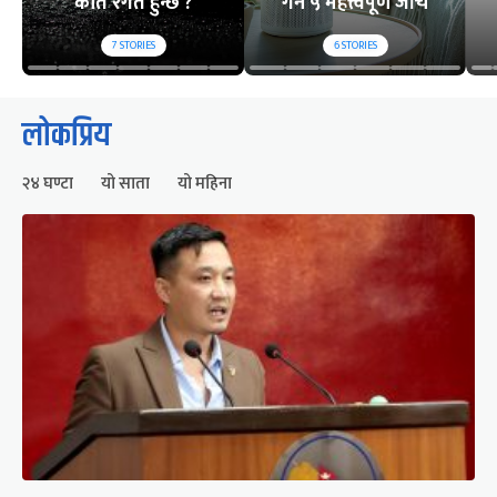
कति रगत हुन्छ ?
गर्ने ५ महत्त्वपूर्ण जाँच
7
STORIES
6
STORIES
लोकप्रिय
२४ घण्टा
यो साता
यो महिना