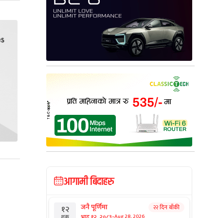
आगामी बिदाहरु
जनै पूर्णिमा
२२ दिन बाँकी
१२
-
भाद्र १२, २०८३
Aug 28, 2026
शुक्र