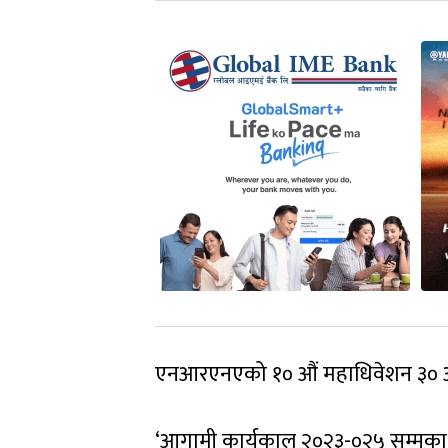
एनआरएनएको १० औं महाधिवेशन ३० अ
‘आगामी कार्यकाल २०२३-०२५ सम्मका लाग