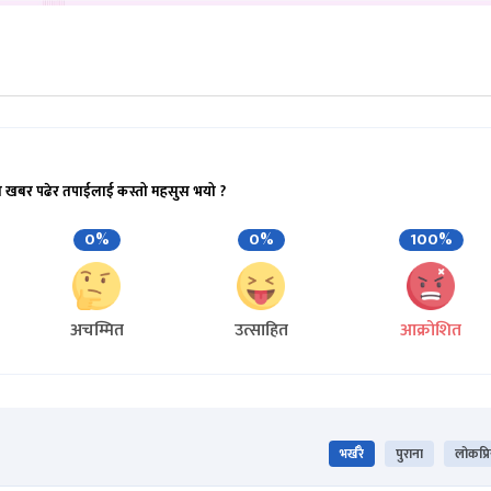
ो खबर पढेर तपाईलाई कस्तो महसुस भयो ?
0%
0%
100%
अचम्मित
उत्साहित
आक्रोशित
भर्खरै
पुराना
लोकप्र