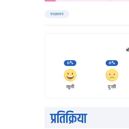
एनआरएन
य
0%
0%
खुसी
दुःखी
प्रतिक्रिया