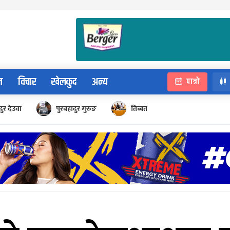
न
विचार
खेलकुद
अन्य
पात्रो
ुर देउवा
पुरबहादुर गुरुङ
तिब्बत