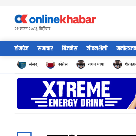
Skip
to
content
२१ साउन २०८३, बिहीबार
होमपेज
समाचार
बिजनेस
जीवनशैली
मनोरञ्ज
संसद्
काँग्रेस
गगन थापा
शेरबहाद