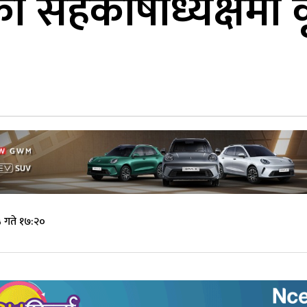
सहकोषाध्यक्षमा कृ
 गते १७:२०