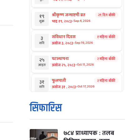
श्रीकृष्ण जन्माष्टमी व्रत
२९ दिन बाँकी
१९
-
भाद्र १९, २०८३
Sep 4, 2026
शुक्र
संविधान दिवस
१ महिना बाँकी
३
-
असोज ३, २०८३
Sep 19, 2026
शनि
घटस्थापना
२ महिना बाँकी
२५
-
असोज २५, २०८३
Oct 11, 2026
आइत
फूलपाती
२ महिना बाँकी
३१
-
असोज ३१ , २०८३
Oct 17, 2026
शनि
कार्तिक सङ्क्रान्ति
२ महिना बाँकी
१
सिफारिस
-
कार्तिक १, २०८३
Oct 18, 2026
आइत
महानवमी
२ महिना बाँकी
३
-
कार्तिक ३, २०८३
Oct 20, 2026
मंगल
७८४ प्राध्यापक : तलब