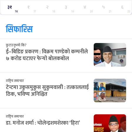
३१
१
२
३
४
५
६
16
17
18
19
20
21
22
सिफारिस
छुटाउनुभयो कि?
ई–बिडिङ प्रकरण : विक्रम पाण्डेको कम्पनीले
७ करोड घटाएर फेर्‍यो बोलकबोल
राष्ट्रिय समाचार
टेन्टमा उकुसमुकुस सुकुमवासी : तत्काललाई
ठिक, भविष्य अनिश्चित
राष्ट्रिय समाचार
डा. मनोज शर्मा : चोलेन्द्रशमशेरका ‘हिरा’