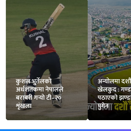
कुशल भुर्तेलको
अन्योलमा दशौँ र
अर्धशतकमा नेपालले
खेलकुद : गण्
बराबरी गर्‍यो टी–२०
पठाएको झण्डा
शृंखला
पुगेन