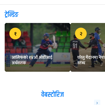
ट्रेन्डिङ
१
२
आसिफको १४औं ओडीआई
घरेलु मैदानमा नेप
अर्धशतक
स्तब्ध
वेबस्टोरिज