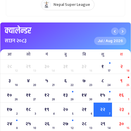
Nepal Super League
क्यालेन्डर
साउन २०८३
Jul
Aug 2026
/
आ
सो
मं
बु
बि
शु
श
२८
२९
३०
३१
३२
१
२
12
13
14
15
16
17
18
३
४
५
६
७
८
९
19
20
21
22
23
24
25
१०
११
१२
१३
१४
१५
१६
26
27
28
29
30
31
1
१७
१८
१९
२०
२१
२२
२३
2
3
4
5
6
7
8
२४
२५
२६
२७
२८
२९
३०
9
10
11
12
13
14
15