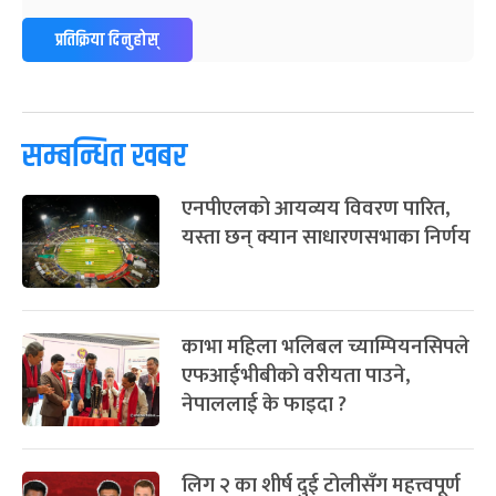
ग्याल्पो ल्होसार
७ महिना बाँकी
२५
प्रतिक्रिया दिनुहोस्
-
फाल्गुन २५, २०८३
Mar 9, 2027
मंगल
पूर्णिमा व्रत
७ महिना बाँकी
७
-
चैत्र ७, २०८३
Mar 21, 2027
आइत
सम्बन्धित खबर
फागुपूर्णिमा
७ महिना बाँकी
८
एनपीएलको आयव्यय विवरण पारित,
-
चैत्र ८, २०८३
Mar 22, 2027
सोम
यस्ता छन् क्यान साधारणसभाका निर्णय
काभा महिला भलिबल च्याम्पियनसिपले
एफआईभीबीको वरीयता पाउने,
नेपाललाई के फाइदा ?
लिग २ का शीर्ष दुई टोलीसँग महत्त्वपूर्ण