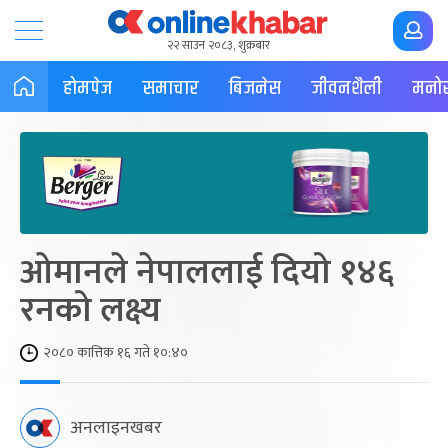
२२ साउन २०८३, शुक्रबार
होमपेज
समाचार
बिजनेस
जीवनशैली
मनोर
ओमानले नेपाललाई दियो १४६
रनको लक्ष्य
२०८० कात्तिक १६ गते १०:४०
अनलाइनखबर