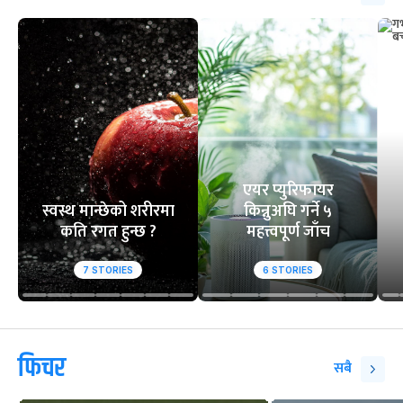
एयर प्युरिफायर
स्वस्थ मान्छेको शरीरमा
किन्नुअघि गर्ने ५
कति रगत हुन्छ ?
महत्त्वपूर्ण जाँच
7
STORIES
6
STORIES
फिचर
सबै