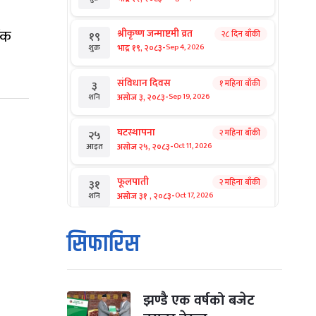
ैंक
श्रीकृष्ण जन्माष्टमी व्रत
२८ दिन बाँकी
१९
-
भाद्र १९, २०८३
Sep 4, 2026
शुक्र
संविधान दिवस
१ महिना बाँकी
३
-
असोज ३, २०८३
Sep 19, 2026
शनि
घटस्थापना
२ महिना बाँकी
२५
-
असोज २५, २०८३
Oct 11, 2026
आइत
फूलपाती
२ महिना बाँकी
३१
-
असोज ३१ , २०८३
Oct 17, 2026
शनि
कार्तिक सङ्क्रान्ति
२ महिना बाँकी
१
सिफारिस
-
कार्तिक १, २०८३
Oct 18, 2026
आइत
महानवमी
२ महिना बाँकी
३
-
कार्तिक ३, २०८३
Oct 20, 2026
मंगल
झण्डै एक वर्षको बजेट