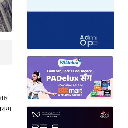
ुसार
तसम्म