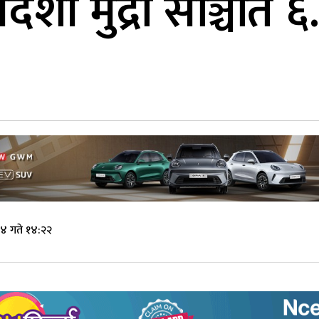
देशी मुद्रा सञ्चिति 
४ गते १४:२२