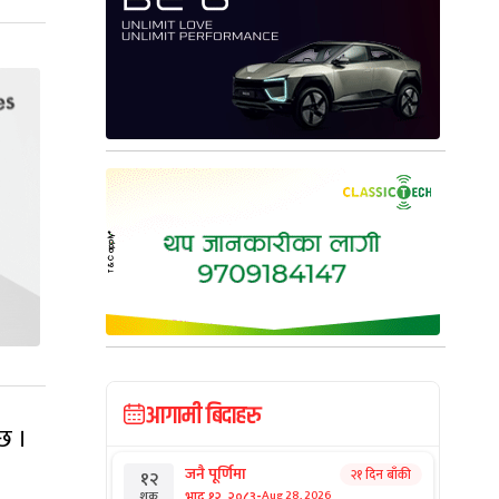
आगामी बिदाहरु
छ ।
जनै पूर्णिमा
२१ दिन बाँकी
१२
-
भाद्र १२, २०८३
Aug 28, 2026
शुक्र