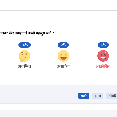
ो खबर पढेर तपाईलाई कस्तो महसुस भयो ?
16%
0%
4%
अचम्मित
उत्साहित
आक्रोशित
भर्खरै
पुराना
लोकप्र