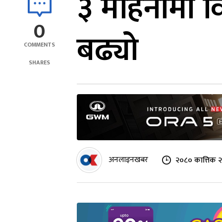
३ महिनामा वि
0
बढ्यो
COMMENTS
SHARES
अनलाइनखबर
२०८० कात्तिक २