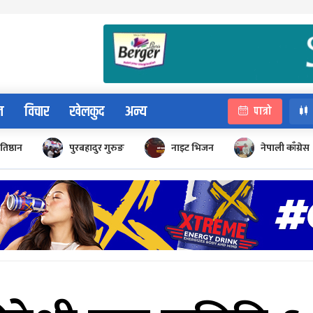
न
विचार
खेलकुद
अन्य
पात्रो
रतिष्ठान
पुरबहादुर गुरुङ
नाइट भिजन
नेपाली काँग्रेस