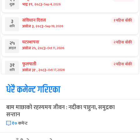
-
भाद्र १९, २०८३
Sep 4, 2026
शुक्र
संविधान दिवस
१ महिना बाँकी
३
-
असोज ३, २०८३
Sep 19, 2026
शनि
घटस्थापना
२ महिना बाँकी
२५
-
असोज २५, २०८३
Oct 11, 2026
आइत
फूलपाती
२ महिना बाँकी
३१
-
असोज ३१ , २०८३
Oct 17, 2026
शनि
कार्तिक सङ्क्रान्ति
धेरै कमेन्ट गरिएका
२ महिना बाँकी
१
-
कार्तिक १, २०८३
Oct 18, 2026
आइत
बाम माछाको रहस्यमय जीवन : नदीका पाहुना, समुद्रका
महानवमी
२ महिना बाँकी
३
सन्तान
-
कार्तिक ३, २०८३
Oct 20, 2026
मंगल
१०
कमेन्ट
विजयादशमी
२ महिना बाँकी
४
-
कार्तिक ४, २०८३
Oct 21, 2026
बुध