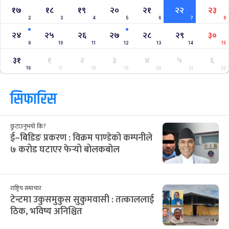
१७
१८
१९
२०
२१
२२
२३
2
3
4
5
6
7
8
२४
२५
२६
२७
२८
२९
३०
9
10
11
12
13
14
15
३१
१
२
३
४
५
६
16
17
18
19
20
21
22
सिफारिस
छुटाउनुभयो कि?
ई–बिडिङ प्रकरण : विक्रम पाण्डेको कम्पनीले
७ करोड घटाएर फेर्‍यो बोलकबोल
राष्ट्रिय समाचार
टेन्टमा उकुसमुकुस सुकुमवासी : तत्काललाई
ठिक, भविष्य अनिश्चित