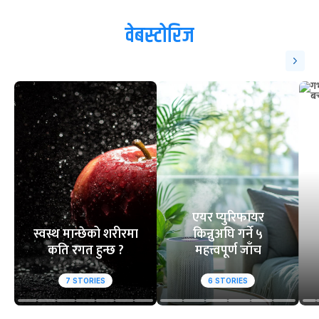
वेबस्टोरिज
एयर प्युरिफायर
स्वस्थ मान्छेको शरीरमा
किन्नुअघि गर्ने ५
कति रगत हुन्छ ?
महत्त्वपूर्ण जाँच
7
STORIES
6
STORIES