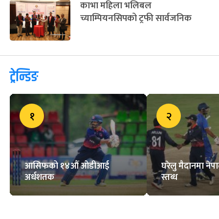
काभा महिला भलिबल
च्याम्पियनसिपको ट्रफी सार्वजनिक
ट्रेन्डिङ
१
२
आसिफको १४औं ओडीआई
घरेलु मैदानमा नेप
अर्धशतक
स्तब्ध