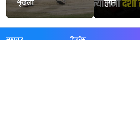
शृंखला
पुगेन
समाचार
विजनेस
समाज
बजार
विचार/ब्लग
पर्यटन
साहित्य
रोजगार
अन्तर्वार्ता
बैँक / वित्त
खेलकुद़़
अटो
जीवनशैली/स्वास्थ्य
सूचना-प्रविधि
प्रवास
अन्तर्राष्ट्रिय
खेलकुद लाईभ
अनलाइनखबर सूची