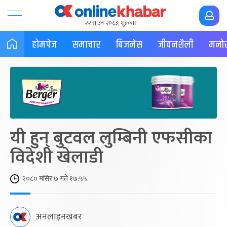
२२ साउन २०८३, शुक्रबार
होमपेज
समाचार
बिजनेस
जीवनशैली
मनोर
यी हुन् बुटवल लुम्बिनी एफसीका
विदेशी खेलाडी
२०८० मंसिर ७ गते १७:५५
अनलाइनखबर