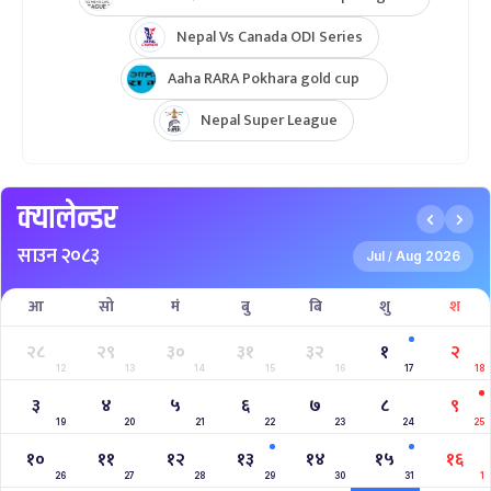
Nepal Vs Canada ODI Series
Aaha RARA Pokhara gold cup
Nepal Super League
क्यालेन्डर
साउन २०८३
Jul
Aug 2026
/
आ
सो
मं
बु
बि
शु
श
२८
२९
३०
३१
३२
१
२
12
13
14
15
16
17
18
३
४
५
६
७
८
९
19
20
21
22
23
24
25
१०
११
१२
१३
१४
१५
१६
26
27
28
29
30
31
1