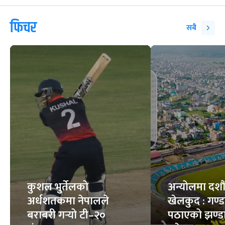
फिचर
सबै
कुशल भुर्तेलको
अन्योलमा दशौँ र
अर्धशतकमा नेपालले
खेलकुद : गण्
बराबरी गर्‍यो टी–२०
पठाएको झण्डा