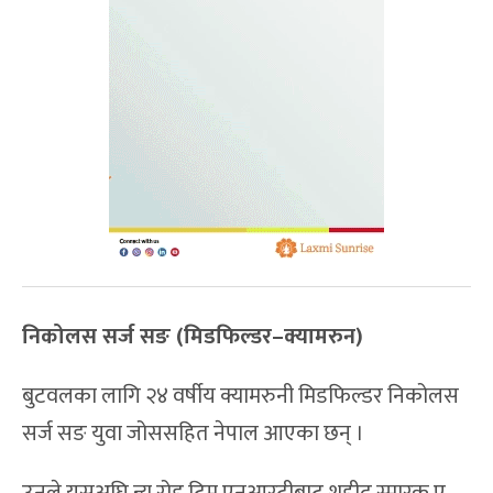
निकोलस सर्ज सङ (मिडफिल्डर–क्यामरुन)
बुटवलका लागि २४ वर्षीय क्यामरुनी मिडफिल्डर निकोलस
सर्ज सङ युवा जोससहित नेपाल आएका छन् ।
उनले यसअघि न्यू रोड टिम एनआरटीबाट शहीद स्मारक ए