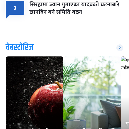
सिरहामा ज्यान गुमाएका यादवको घटनाबारे
३
छानबिन गर्न समिति गठन
वेबस्टोरिज
ग