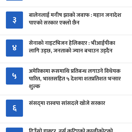
बालेनलाई मनीष झाको जवाफ : महान जनादेश
३
पाएको सरकार एक्लो छैन
सेनाको नाइटभिजन हेलिकप्टर : भीआईपीका
४
लागि उड्छ, जनताको ज्यान बचाउन उड्दैन
अमेरिकामा रूसमाथि प्रतिबन्ध लगाउने विधेयक
५
पारित, भारतसहित ५ देशमा शतप्रतिशत भन्सार
शुल्क
संसद्‍मा रास्वपा सांसदले खोजे सरकार
६
दिउँसो डाक्टर, नर्स कुटिएको कालीकोटको