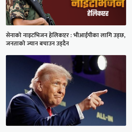
सेनाको नाइटभिजन हेलिकप्टर : भीआईपीका लागि उड्छ,
जनताको ज्यान बचाउन उड्दैन