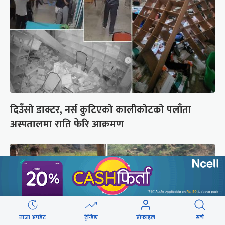
दिउँसो डाक्टर, नर्स कुटिएको कालीकोटको पलाँता
अस्पतालमा राति फेरि आक्रमण
ताजा अपडेट
ट्रेन्डिङ
प्रोफाइल
सर्च