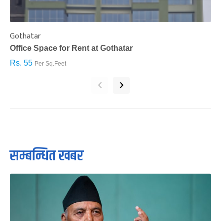
Gothatar
S
Office Space for Rent at Gothatar
H
Rs. 55
R
Per Sq.Feet
‹
›
सम्बन्धित खबर