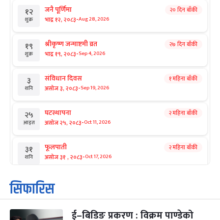
जनै पूर्णिमा
२० दिन बाँकी
१२
-
भाद्र १२, २०८३
Aug 28, 2026
शुक्र
श्रीकृष्ण जन्माष्टमी व्रत
२७ दिन बाँकी
१९
-
भाद्र १९, २०८३
Sep 4, 2026
शुक्र
संविधान दिवस
१ महिना बाँकी
३
-
असोज ३, २०८३
Sep 19, 2026
शनि
घटस्थापना
२ महिना बाँकी
२५
-
असोज २५, २०८३
Oct 11, 2026
आइत
फूलपाती
२ महिना बाँकी
३१
-
असोज ३१ , २०८३
Oct 17, 2026
शनि
कार्तिक सङ्क्रान्ति
२ महिना बाँकी
१
सिफारिस
-
कार्तिक १, २०८३
Oct 18, 2026
आइत
ई–बिडिङ प्रकरण : विक्रम पाण्डेको
महानवमी
२ महिना बाँकी
३