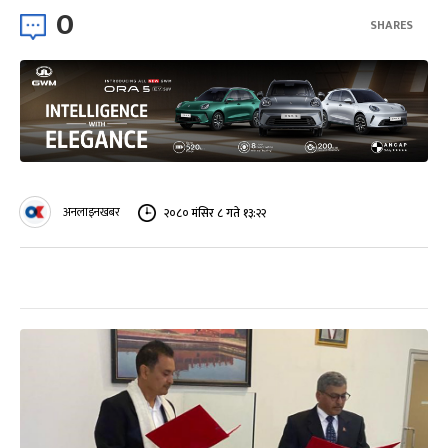
0
SHARES
अनलाइनखबर
२०८० मंसिर ८ गते १३:२२