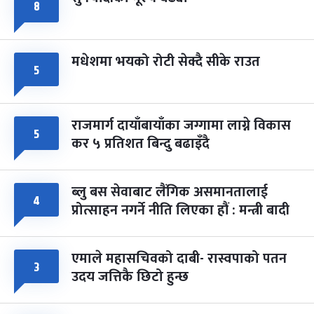
८
मधेशमा भयको रोटी सेक्दै सीके राउत
५
राजमार्ग दायाँबायाँका जग्गामा लाग्ने विकास
५
कर ५ प्रतिशत बिन्दु बढाइँदै
ब्लु बस सेवाबाट लैंगिक असमानतालाई
४
प्रोत्साहन नगर्ने नीति लिएका हौं : मन्त्री बादी
एमाले महासचिवको दाबी- रास्वपाको पतन
३
उदय जत्तिकै छिटो हुन्छ