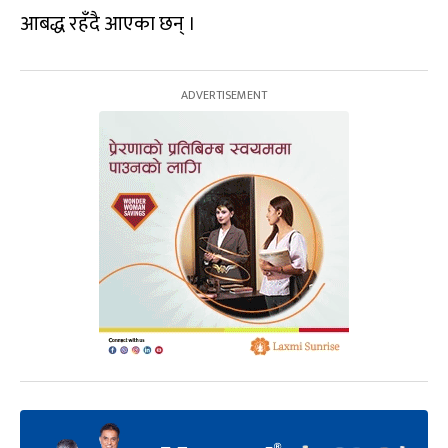
आबद्ध रहँदै आएका छन् ।