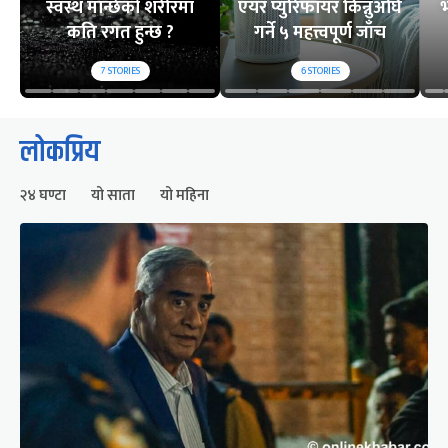
स्वस्थ मान्छेको शरीरमा
एयर प्युरिफायर किन्नुअघि
भ
कति रगत हुन्छ ?
गर्ने ५ महत्त्वपूर्ण जाँच
7
STORIES
6
STORIES
लोकप्रिय
२४ घण्टा
यो साता
यो महिना