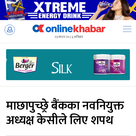
Skip
to
२३ साउन २०८३, शनिबार
content
माछापुच्छ्रे बैंकका नवनियुक्त
अध्यक्ष केसीले लिए शपथ