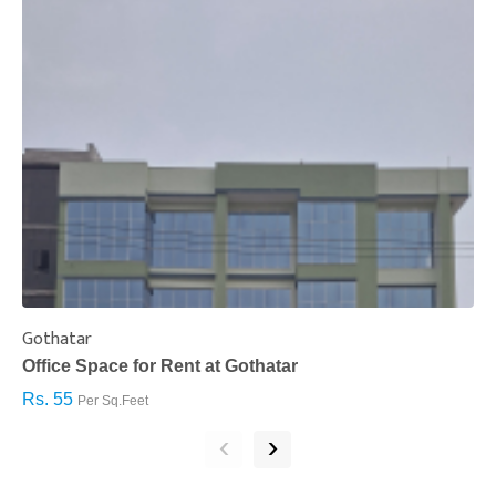
Gothatar
S
Office Space for Rent at Gothatar
H
Rs. 55
R
Per Sq.Feet
‹
›