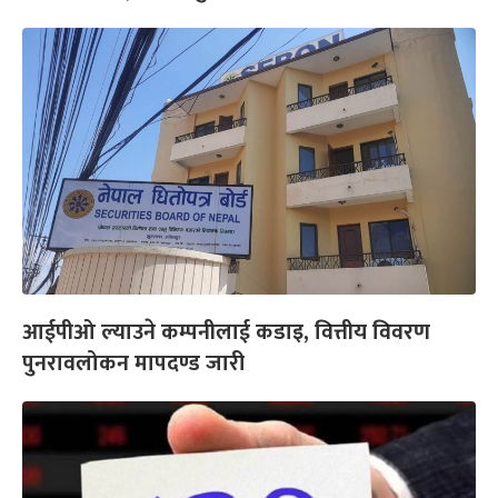
आईपीओ ल्याउने कम्पनीलाई कडाइ, वित्तीय विवरण
पुनरावलोकन मापदण्ड जारी