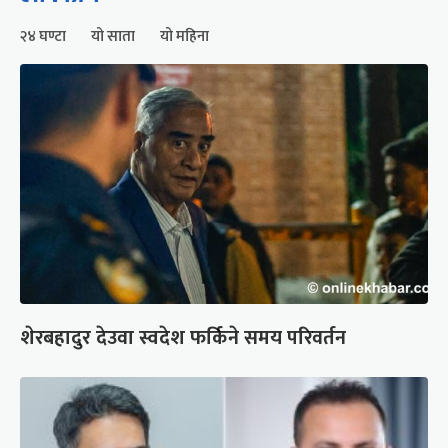
२४ घण्टा
यो साता
यो महिना
शेरबहादुर देउवा स्वदेश फर्किने समय परिवर्तन