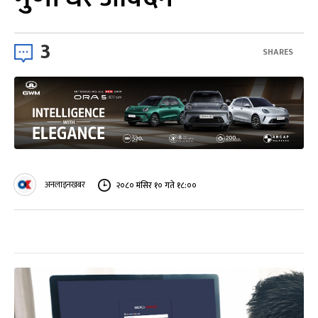
3
SHARES
अनलाइनखबर
२०८० मंसिर १० गते १८:००