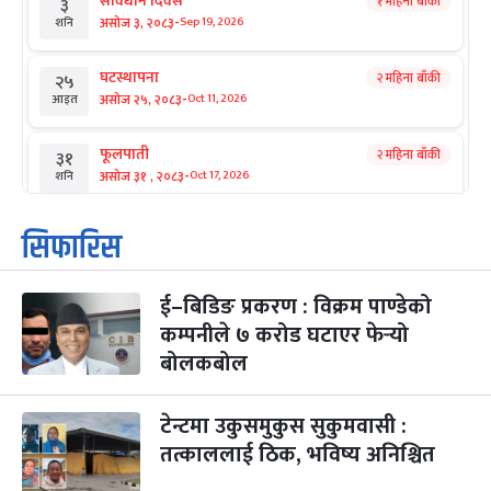
संविधान दिवस
१ महिना बाँकी
३
-
असोज ३, २०८३
Sep 19, 2026
शनि
घटस्थापना
२ महिना बाँकी
२५
-
असोज २५, २०८३
Oct 11, 2026
आइत
फूलपाती
२ महिना बाँकी
३१
-
असोज ३१ , २०८३
Oct 17, 2026
शनि
कार्तिक सङ्क्रान्ति
२ महिना बाँकी
१
सिफारिस
-
कार्तिक १, २०८३
Oct 18, 2026
आइत
ई–बिडिङ प्रकरण : विक्रम पाण्डेको
महानवमी
२ महिना बाँकी
३
-
कम्पनीले ७ करोड घटाएर फेर्‍यो
कार्तिक ३, २०८३
Oct 20, 2026
मंगल
बोलकबोल
विजयादशमी
२ महिना बाँकी
४
-
कार्तिक ४, २०८३
Oct 21, 2026
बुध
टेन्टमा उकुसमुकुस सुकुमवासी :
तत्काललाई ठिक, भविष्य अनिश्चित
पापा‌ङ्कुशा एकादशी व्रत
२ महिना बाँकी
५
-
कार्तिक ५, २०८३
Oct 22, 2026
बिहि