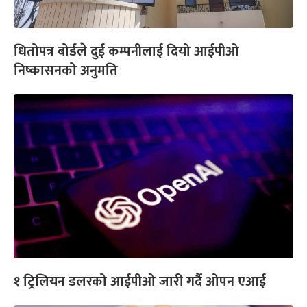
धितोपत्र बोर्डले दुई कम्पनीलाई दियो आईपीओ
निष्कासनको अनुमति
१ ट्रिलियन डलरको आईपीओ जारी गर्दै ओपन एआई