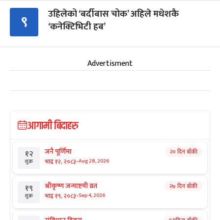
उहिलेको ‘बर्दीबास चोक’ अहिले मधेशकै
९
‘कनेक्टिभिटी हब’
Advertisment
आगामी बिदाहरु
जनै पूर्णिमा
२० दिन बाँकी
१२
-
भाद्र १२, २०८३
Aug 28, 2026
शुक्र
श्रीकृष्ण जन्माष्टमी व्रत
२७ दिन बाँकी
१९
-
भाद्र १९, २०८३
Sep 4, 2026
शुक्र