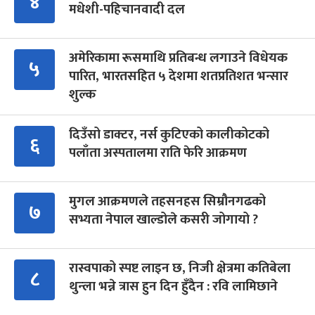
४
मधेशी-पहिचानवादी दल
अमेरिकामा रूसमाथि प्रतिबन्ध लगाउने विधेयक
५
पारित, भारतसहित ५ देशमा शतप्रतिशत भन्सार
शुल्क
दिउँसो डाक्टर, नर्स कुटिएको कालीकोटको
६
पलाँता अस्पतालमा राति फेरि आक्रमण
मुगल आक्रमणले तहसनहस सिम्रौनगढको
७
सभ्यता नेपाल खाल्डोले कसरी जोगायो ?
रास्वपाको स्पष्ट लाइन छ, निजी क्षेत्रमा कतिबेला
८
थुन्ला भन्ने त्रास हुन दिन हुँदैन : रवि लामिछाने