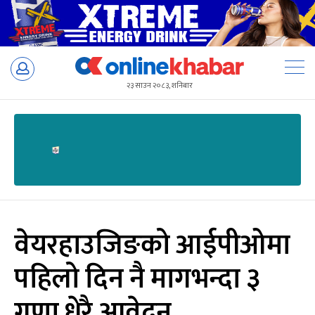
Skip
to
२३ साउन २०८३, शनिबार
content
वेयरहाउजिङको आईपीओमा
पहिलो दिन नै मागभन्दा ३
गुणा धेरै आवेदन