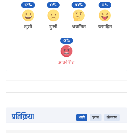
17%
0%
83%
0%
खुसी
दुःखी
अचम्मित
उत्साहित
0%
आक्रोशित
प्रतिक्रिया
भर्खरै
पुराना
लोकप्रिय