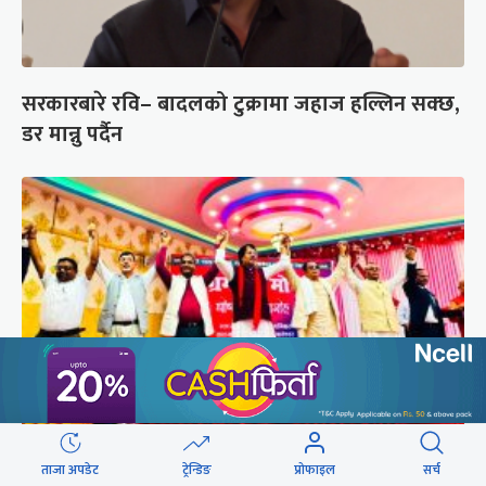
सरकारबारे रवि– बादलको टुक्रामा जहाज हल्लिन सक्छ,
डर मान्नु पर्दैन
अस्तित्व संकटमा परेपछि मोर्चाबन्दीमा जुटे मधेशी-
ताजा अपडेट
ट्रेन्डिङ
प्रोफाइल
सर्च