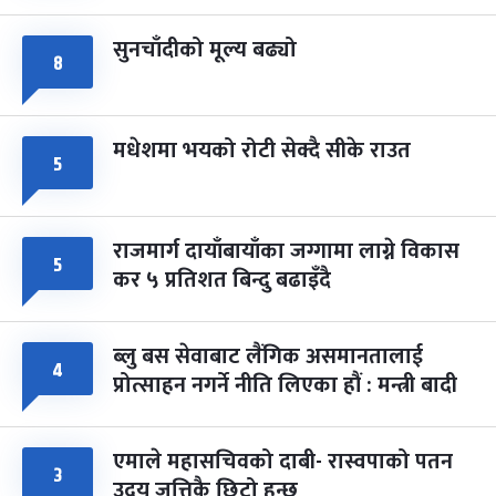
सुनचाँदीको मूल्य बढ्यो
८
मधेशमा भयको रोटी सेक्दै सीके राउत
५
राजमार्ग दायाँबायाँका जग्गामा लाग्ने विकास
५
कर ५ प्रतिशत बिन्दु बढाइँदै
ब्लु बस सेवाबाट लैंगिक असमानतालाई
४
प्रोत्साहन नगर्ने नीति लिएका हौं : मन्त्री बादी
एमाले महासचिवको दाबी- रास्वपाको पतन
३
उदय जत्तिकै छिटो हुन्छ