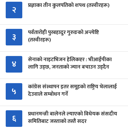
प्रज्ञाका तीन कुलपतिको शपथ (तस्वीरहरू)
२
पर्वतारोही पुरबहादुर गुरुङको अन्त्येष्टि
३
(तस्वीरहरू)
सेनाको नाइटभिजन हेलिकप्टर : भीआईपीका
४
लागि उड्छ, जनताको ज्यान बचाउन उड्दैन
कांग्रेस संस्थापन इतर समूहको राष्ट्रिय भेलालाई
५
देउवाले सम्बोधन गर्ने
प्रधानमन्त्री बालेनले ल्याएको विधेयक संसदीय
६
समितिबाट जस्ताको तस्तै सदर