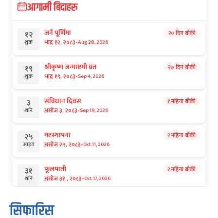
आगामी बिदाहरु
जनै पूर्णिमा
२० दिन बाँकी
१२
-
भाद्र १२, २०८३
Aug 28, 2026
शुक्र
श्रीकृष्ण जन्माष्टमी व्रत
२७ दिन बाँकी
१९
-
भाद्र १९, २०८३
Sep 4, 2026
शुक्र
संविधान दिवस
१ महिना बाँकी
३
-
असोज ३, २०८३
Sep 19, 2026
शनि
घटस्थापना
२ महिना बाँकी
२५
-
असोज २५, २०८३
Oct 11, 2026
आइत
फूलपाती
२ महिना बाँकी
३१
-
असोज ३१ , २०८३
Oct 17, 2026
शनि
कार्तिक सङ्क्रान्ति
२ महिना बाँकी
१
सिफारिस
-
कार्तिक १, २०८३
Oct 18, 2026
आइत