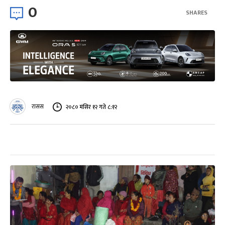
0
SHARES
रासस
२०८० मंसिर १२ गते ८:१२