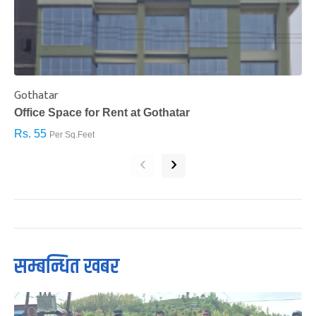
Gothatar
S
Office Space for Rent at Gothatar
H
Rs. 55
R
Per Sq.Feet
‹
›
सम्बन्धित खबर