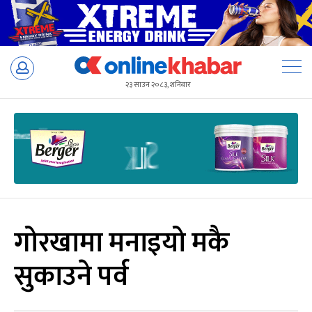
Skip
to
२३ साउन २०८३, शनिबार
content
गोरखामा मनाइयो मकै
सुकाउने पर्व