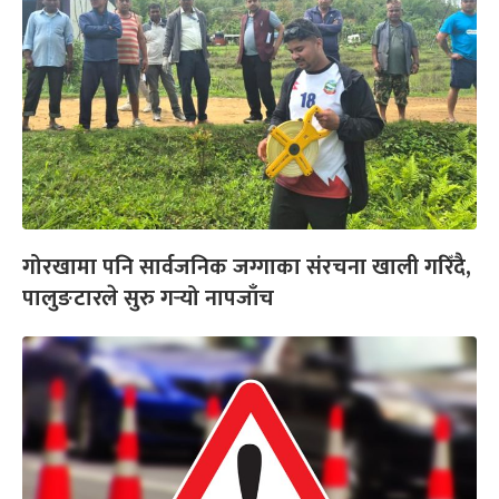
गोरखामा पनि सार्वजनिक जग्गाका संरचना खाली गरिँदै,
पालुङटारले सुरु गर्‍यो नापजाँच