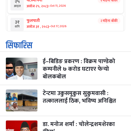
घटस्थापना
२ महिना बाँकी
२५
-
असोज २५, २०८३
Oct 11, 2026
आइत
फूलपाती
२ महिना बाँकी
३१
-
असोज ३१ , २०८३
Oct 17, 2026
शनि
कार्तिक सङ्क्रान्ति
२ महिना बाँकी
१
सिफारिस
-
कार्तिक १, २०८३
Oct 18, 2026
आइत
ई–बिडिङ प्रकरण : विक्रम पाण्डेको
महानवमी
२ महिना बाँकी
३
-
कम्पनीले ७ करोड घटाएर फेर्‍यो
कार्तिक ३, २०८३
Oct 20, 2026
मंगल
बोलकबोल
विजयादशमी
२ महिना बाँकी
४
-
कार्तिक ४, २०८३
Oct 21, 2026
बुध
टेन्टमा उकुसमुकुस सुकुमवासी :
तत्काललाई ठिक, भविष्य अनिश्चित
पापा‌ङ्कुशा एकादशी व्रत
२ महिना बाँकी
५
-
कार्तिक ५, २०८३
Oct 22, 2026
बिहि
डा. मनोज शर्मा : चोलेन्द्रशमशेरका
कुकुर तिहार
३ महिना बाँकी
२२
-
कार्तिक २२, २०८३
Nov 8, 2026
आइत