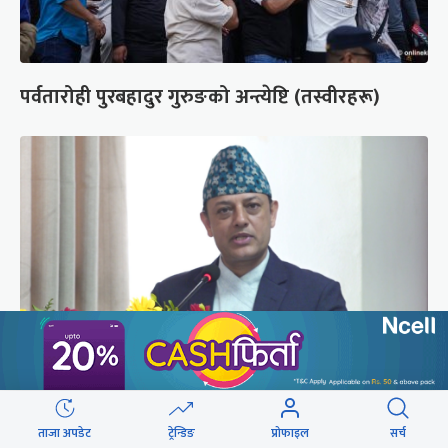
पर्वतारोही पुरबहादुर गुरुङको अन्त्येष्टि (तस्वीरहरू)
‘संसद्‍मा कालो चस्मा खोल्नू, बैठक चल्दा सेयर कारोबार
नगर्नू’
ताजा अपडेट
ट्रेन्डिङ
प्रोफाइल
सर्च