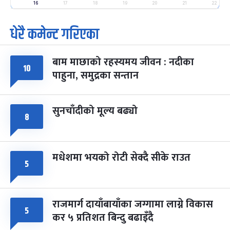
-
फाल्गुन २५, २०८३
Mar 9, 2027
मंगल
16
17
18
19
20
21
22
धेरै कमेन्ट गरिएका
पूर्णिमा व्रत
७ महिना बाँकी
७
-
चैत्र ७, २०८३
Mar 21, 2027
आइत
बाम माछाको रहस्यमय जीवन : नदीका
फागुपूर्णिमा
७ महिना बाँकी
८
१०
पाहुना, समुद्रका सन्तान
-
चैत्र ८, २०८३
Mar 22, 2027
सोम
सुनचाँदीको मूल्य बढ्यो
८
मधेशमा भयको रोटी सेक्दै सीके राउत
५
राजमार्ग दायाँबायाँका जग्गामा लाग्ने विकास
५
कर ५ प्रतिशत बिन्दु बढाइँदै