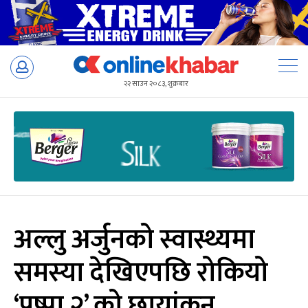
Skip
to
२२ साउन २०८३, शुक्रबार
content
अल्लु अर्जुनको स्वास्थ्यमा
समस्या देखिएपछि रोकियो
‘पुष्पा २’ को छायांकन