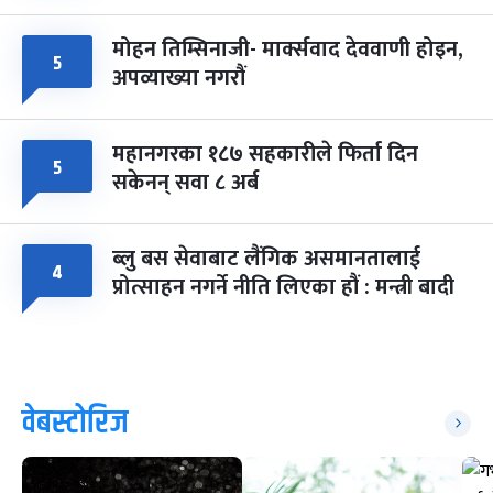
मोहन तिम्सिनाजी- मार्क्सवाद देववाणी होइन,
५
अपव्याख्या नगरौं
महानगरका १८७ सहकारीले फिर्ता दिन
५
सकेनन् सवा ८ अर्ब
ब्लु बस सेवाबाट लैंगिक असमानतालाई
४
प्रोत्साहन नगर्ने नीति लिएका हौं : मन्त्री बादी
वेबस्टोरिज