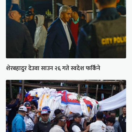
शेरबहादुर देउवा साउन २६ गते स्वदेश फर्किने