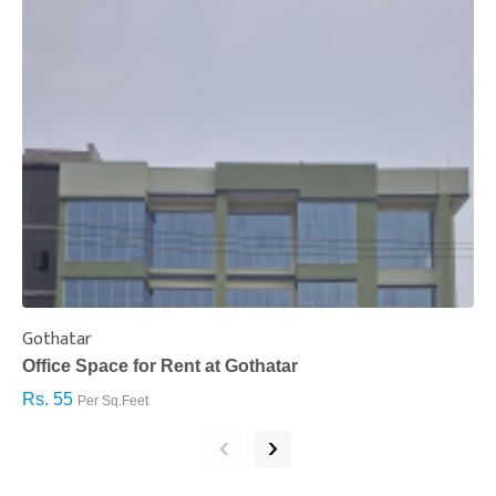
Gothatar
S
Office Space for Rent at Gothatar
H
Rs. 55
R
Per Sq.Feet
‹
›