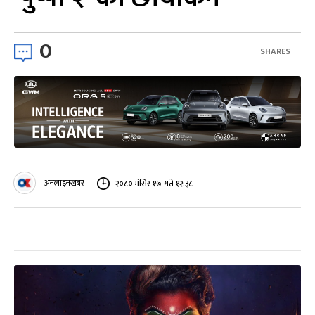
0
SHARES
अनलाइनखबर
२०८० मंसिर १७ गते १२:३८