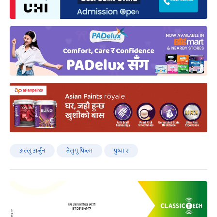
अल्लु अर्जुन
तेलुगू फिल्म
पुष्पा २