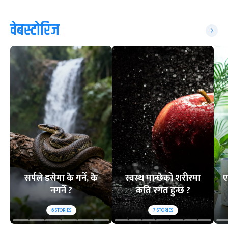
वेबस्टोरिज
सर्पले डसेमा के गर्ने, के
स्वस्थ मान्छेको शरीरमा
ए
नगर्ने ?
कति रगत हुन्छ ?
6
STORIES
7
STORIES