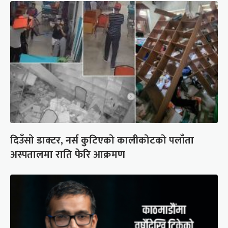
दिउँसो डाक्टर, नर्स कुटिएको कालीकोटको पलाँता
अस्पतालमा राति फेरि आक्रमण