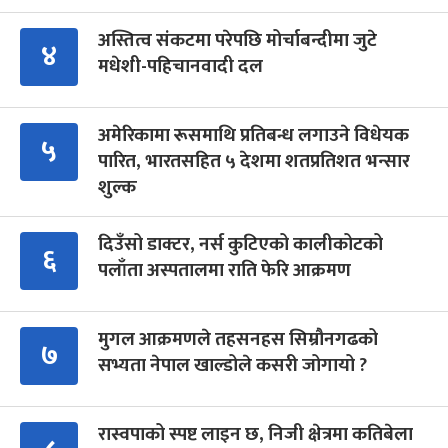
अस्तित्व संकटमा परेपछि मोर्चाबन्दीमा जुटे
४
मधेशी-पहिचानवादी दल
अमेरिकामा रूसमाथि प्रतिबन्ध लगाउने विधेयक
५
पारित, भारतसहित ५ देशमा शतप्रतिशत भन्सार
शुल्क
दिउँसो डाक्टर, नर्स कुटिएको कालीकोटको
६
पलाँता अस्पतालमा राति फेरि आक्रमण
मुगल आक्रमणले तहसनहस सिम्रौनगढको
७
सभ्यता नेपाल खाल्डोले कसरी जोगायो ?
रास्वपाको स्पष्ट लाइन छ, निजी क्षेत्रमा कतिबेला