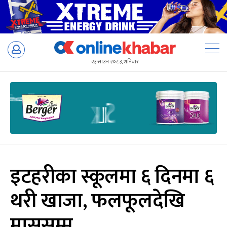
Skip
to
२३ साउन २०८३, शनिबार
content
इटहरीका स्कूलमा ६ दिनमा ६
थरी खाजा, फलफूलदेखि
मासुसम्म