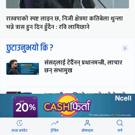
रास्वपाको स्पष्ट लाइन छ, निजी क्षेत्रमा कतिबेला थुन्ला
भन्ने त्रास हुन दिन हुँदैन : रवि लामिछाने
छुटाउनुभयो कि ?
संसद्लाई टेर्दैनन् प्रधानमन्त्री, लाचार
छन् सभामुख
‘अस्थायी प्रकृतिको अध्यादेशले ऐनको
व्यवस्था विस्थापित गर्न सक्दैन’
सरकार-प्रसाईं लुकामारी : छिनमै
ताजा अपडेट
ट्रेन्डिङ
प्रोफाइल
सर्च