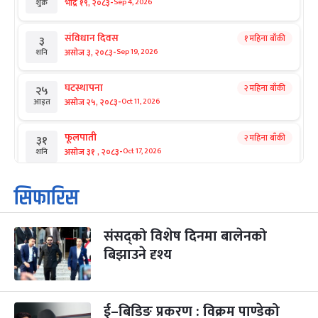
-
भाद्र १९, २०८३
Sep 4, 2026
शुक्र
संविधान दिवस
१ महिना बाँकी
३
-
असोज ३, २०८३
Sep 19, 2026
शनि
घटस्थापना
२ महिना बाँकी
२५
-
असोज २५, २०८३
Oct 11, 2026
आइत
फूलपाती
२ महिना बाँकी
३१
-
असोज ३१ , २०८३
Oct 17, 2026
शनि
कार्तिक सङ्क्रान्ति
२ महिना बाँकी
१
सिफारिस
-
कार्तिक १, २०८३
Oct 18, 2026
आइत
संसद्को विशेष दिनमा बालेनको
महानवमी
२ महिना बाँकी
३
-
बिझाउने दृश्य
कार्तिक ३, २०८३
Oct 20, 2026
मंगल
विजयादशमी
२ महिना बाँकी
४
-
कार्तिक ४, २०८३
Oct 21, 2026
बुध
ई–बिडिङ प्रकरण : विक्रम पाण्डेको