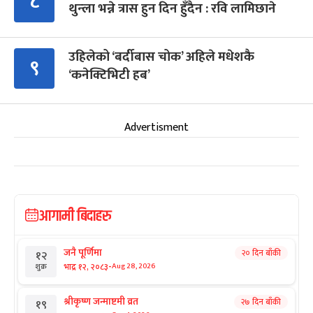
८
थुन्ला भन्ने त्रास हुन दिन हुँदैन : रवि लामिछाने
उहिलेको ‘बर्दीबास चोक’ अहिले मधेशकै
९
‘कनेक्टिभिटी हब’
Advertisment
आगामी बिदाहरु
जनै पूर्णिमा
२० दिन बाँकी
१२
-
भाद्र १२, २०८३
Aug 28, 2026
शुक्र
श्रीकृष्ण जन्माष्टमी व्रत
२७ दिन बाँकी
१९