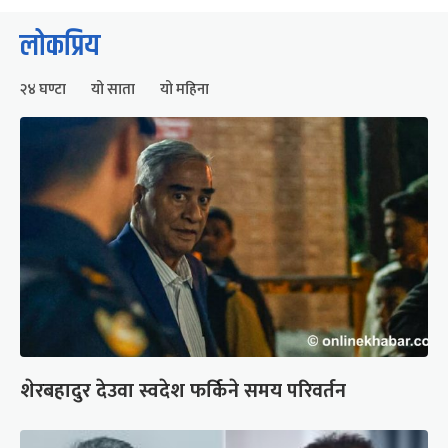
लोकप्रिय
२४ घण्टा
यो साता
यो महिना
शेरबहादुर देउवा स्वदेश फर्किने समय परिवर्तन