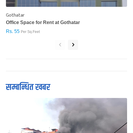
Gothatar
S
Office Space for Rent at Gothatar
H
Rs. 55
R
Per Sq.Feet
‹
›
सम्बन्धित खबर