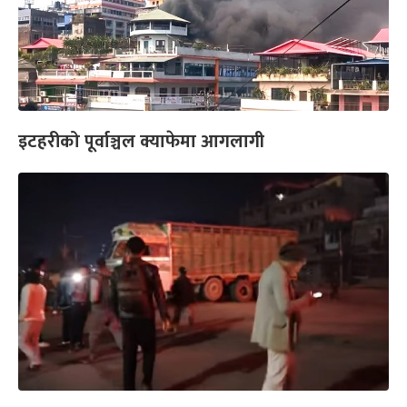
इटहरीको पूर्वाञ्चल क्याफेमा आगलागी