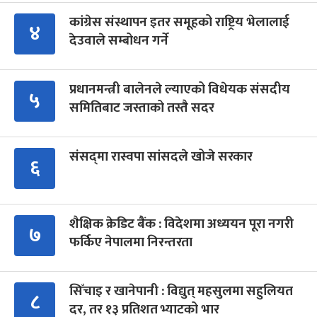
कांग्रेस संस्थापन इतर समूहको राष्ट्रिय भेलालाई
४
देउवाले सम्बोधन गर्ने
प्रधानमन्त्री बालेनले ल्याएको विधेयक संसदीय
५
समितिबाट जस्ताको तस्तै सदर
संसद्‍मा रास्वपा सांसदले खोजे सरकार
६
शैक्षिक क्रेडिट बैंक : विदेशमा अध्ययन पूरा नगरी
७
फर्किए नेपालमा निरन्तरता
सिँचाइ र खानेपानी : विद्युत् महसुलमा सहुलियत
८
दर, तर १३ प्रतिशत भ्याटको भार