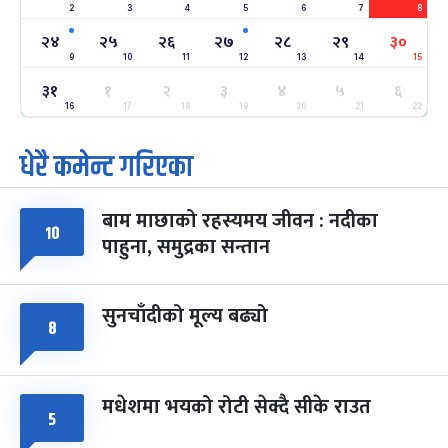
2
3
4
5
6
7
8
अन्तराष्ट्रिय नारी दिवस
७ महिना बाँकी
२४
-
फाल्गुन २४, २०८३
Mar 8, 2027
सोम
२४
२५
२६
२७
२८
२९
३०
9
10
11
12
13
14
15
ग्याल्पो ल्होसार
७ महिना बाँकी
२५
३१
१
२
३
४
५
६
-
फाल्गुन २५, २०८३
Mar 9, 2027
मंगल
16
17
18
19
20
21
22
धेरै कमेन्ट गरिएका
पूर्णिमा व्रत
७ महिना बाँकी
७
-
चैत्र ७, २०८३
Mar 21, 2027
आइत
बाम माछाको रहस्यमय जीवन : नदीका
फागुपूर्णिमा
७ महिना बाँकी
८
१०
पाहुना, समुद्रका सन्तान
-
चैत्र ८, २०८३
Mar 22, 2027
सोम
सुनचाँदीको मूल्य बढ्यो
८
मधेशमा भयको रोटी सेक्दै सीके राउत
५