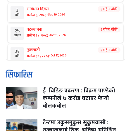
संविधान दिवस
१ महिना बाँकी
३
-
असोज ३, २०८३
Sep 19, 2026
शनि
घटस्थापना
२ महिना बाँकी
२५
-
असोज २५, २०८३
Oct 11, 2026
आइत
फूलपाती
२ महिना बाँकी
३१
-
असोज ३१ , २०८३
Oct 17, 2026
शनि
कार्तिक सङ्क्रान्ति
२ महिना बाँकी
१
सिफारिस
-
कार्तिक १, २०८३
Oct 18, 2026
आइत
ई–बिडिङ प्रकरण : विक्रम पाण्डेको
महानवमी
२ महिना बाँकी
३
-
कम्पनीले ७ करोड घटाएर फेर्‍यो
कार्तिक ३, २०८३
Oct 20, 2026
मंगल
बोलकबोल
विजयादशमी
२ महिना बाँकी
४
-
कार्तिक ४, २०८३
Oct 21, 2026
बुध
टेन्टमा उकुसमुकुस सुकुमवासी :
तत्काललाई ठिक, भविष्य अनिश्चित