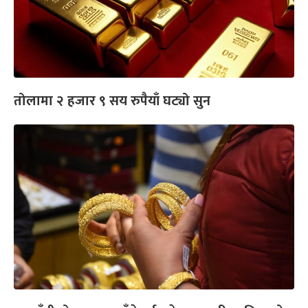
तोलामा २ हजार ९ सय रुपैयाँ घट्यो सुन