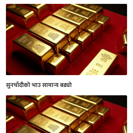
सुनचाँदीको भाउ सामान्य बढ्यो