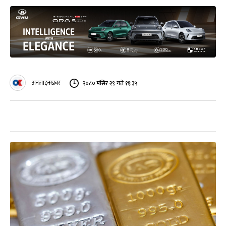
अनलाइनखबर
२०८० मंसिर २९ गते ११:३५