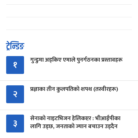
ट्रेन्डिङ
गुन्डुमा अड्किए एमाले पुनर्गठनका प्रस्तावहरू
१
प्रज्ञाका तीन कुलपतिको शपथ (तस्वीरहरू)
२
सेनाको नाइटभिजन हेलिकप्टर : भीआईपीका
३
लागि उड्छ, जनताको ज्यान बचाउन उड्दैन