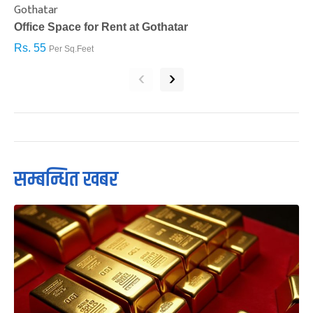
Gothatar
S
Office Space for Rent at Gothatar
H
Rs. 55
R
Per Sq.Feet
‹
›
सम्बन्धित खबर