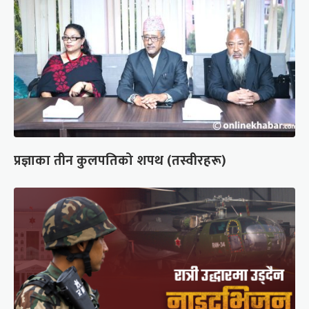
प्रज्ञाका तीन कुलपतिको शपथ (तस्वीरहरू)