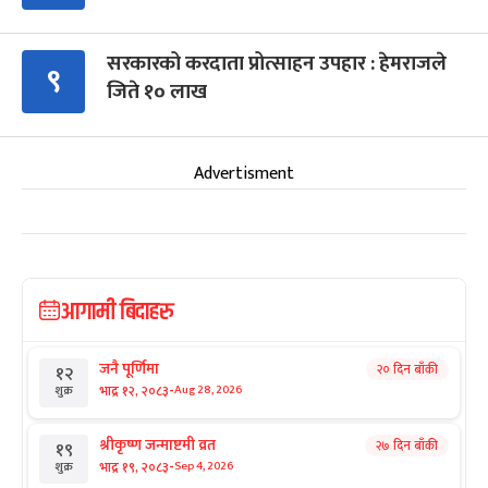
सरकारको करदाता प्रोत्साहन उपहार : हेमराजले
९
जिते १० लाख
Advertisment
आगामी बिदाहरु
जनै पूर्णिमा
२० दिन बाँकी
१२
-
भाद्र १२, २०८३
Aug 28, 2026
शुक्र
श्रीकृष्ण जन्माष्टमी व्रत
२७ दिन बाँकी
१९
-
भाद्र १९, २०८३
Sep 4, 2026
शुक्र