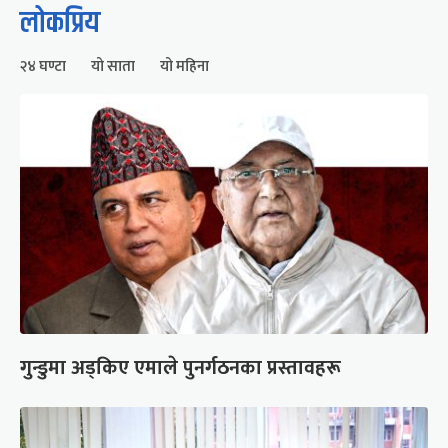
लोकप्रिय
२४ घण्टा
यो साता
यो महिना
गुन्डुमा अड्किए एमाले पुनर्गठनका प्रस्तावहरू