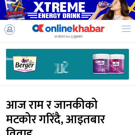
Skip
to
२२ साउन २०८३, शुक्रबार
content
आज राम र जानकीको
मटकोर गरिंदै, आइतबार
विवाह