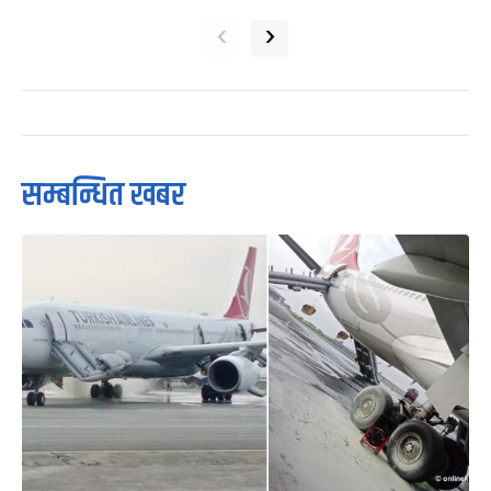
‹
›
सम्बन्धित खबर