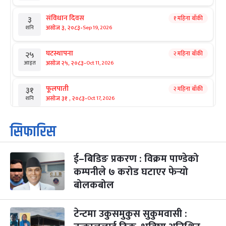
संविधान दिवस
१ महिना बाँकी
३
-
असोज ३, २०८३
Sep 19, 2026
शनि
घटस्थापना
२ महिना बाँकी
२५
-
असोज २५, २०८३
Oct 11, 2026
आइत
फूलपाती
२ महिना बाँकी
३१
-
असोज ३१ , २०८३
Oct 17, 2026
शनि
कार्तिक सङ्क्रान्ति
२ महिना बाँकी
१
सिफारिस
-
कार्तिक १, २०८३
Oct 18, 2026
आइत
ई–बिडिङ प्रकरण : विक्रम पाण्डेको
महानवमी
२ महिना बाँकी
३
-
कम्पनीले ७ करोड घटाएर फेर्‍यो
कार्तिक ३, २०८३
Oct 20, 2026
मंगल
बोलकबोल
विजयादशमी
२ महिना बाँकी
४
-
कार्तिक ४, २०८३
Oct 21, 2026
बुध
टेन्टमा उकुसमुकुस सुकुमवासी :