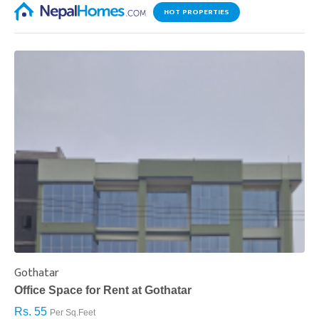
HOT PROPERTIES
Gothatar
S
Office Space for Rent at Gothatar
H
Rs. 55
R
Per Sq.Feet