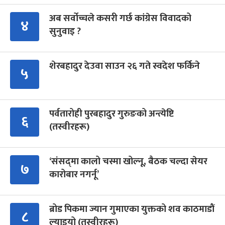
अब सर्वोच्चले कसरी गर्छ कांग्रेस विवादको
४
सुनुवाइ ?
शेरबहादुर देउवा साउन २६ गते स्वदेश फर्किने
५
पर्वतारोही पुरबहादुर गुरुङको अन्त्येष्टि
६
(तस्वीरहरू)
‘संसद्‍मा कालो चस्मा खोल्नू, बैठक चल्दा सेयर
७
कारोबार नगर्नू’
ब्रोड पिकमा ज्यान गुमाएका युक्तको शव काठमाडौं
८
ल्याइयो (तस्वीरहरू)