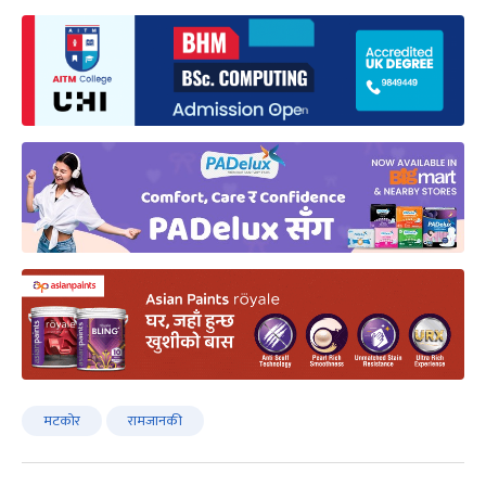
मटकोर
रामजानकी