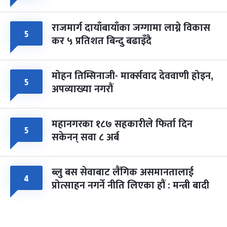
राजमार्ग दायाँबायाँका जग्गामा लाग्ने विकास
५
कर ५ प्रतिशत बिन्दु बढाइँदै
मोहन तिम्सिनाजी- मार्क्सवाद देववाणी होइन,
५
अपव्याख्या नगरौं
महानगरका १८७ सहकारीले फिर्ता दिन
५
सकेनन् सवा ८ अर्ब
ब्लु बस सेवाबाट लैंगिक असमानतालाई
४
प्रोत्साहन नगर्ने नीति लिएका हौं : मन्त्री बादी