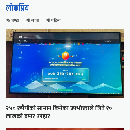
लोकप्रिय
२४ घण्टा
यो साता
यो महिना
२५० रुपैयाँको सामान किनेका उपभोक्ताले जिते १०
लाखको बम्पर उपहार