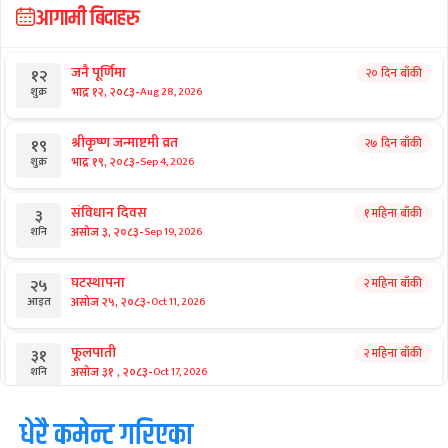
आगामी बिदाहरु
जनै पूर्णिमा
२० दिन बाँकी
१२
-
भाद्र १२, २०८३
Aug 28, 2026
शुक्र
श्रीकृष्ण जन्माष्टमी व्रत
२७ दिन बाँकी
१९
-
भाद्र १९, २०८३
Sep 4, 2026
शुक्र
संविधान दिवस
१ महिना बाँकी
३
-
असोज ३, २०८३
Sep 19, 2026
शनि
घटस्थापना
२ महिना बाँकी
२५
-
असोज २५, २०८३
Oct 11, 2026
आइत
फूलपाती
२ महिना बाँकी
३१
-
असोज ३१ , २०८३
Oct 17, 2026
शनि
कार्तिक सङ्क्रान्ति
धेरै कमेन्ट गरिएका
२ महिना बाँकी
१
-
कार्तिक १, २०८३
Oct 18, 2026
आइत