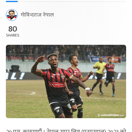
गोविन्दराज नेपाल
80
SHARES
२० पुस, काठमाडौं । नेपाल सुपर लिग (एनएसएल) २०२३ को