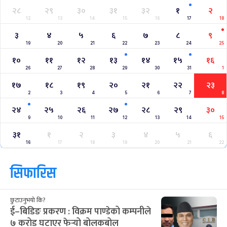
२८
२९
३०
३१
३२
१
२
12
13
14
15
16
17
18
३
४
५
६
७
८
९
19
20
21
22
23
24
25
१०
११
१२
१३
१४
१५
१६
26
27
28
29
30
31
1
१७
१८
१९
२०
२१
२२
२३
2
3
4
5
6
7
8
२४
२५
२६
२७
२८
२९
३०
9
10
11
12
13
14
15
३१
१
२
३
४
५
६
16
17
18
19
20
21
22
सिफारिस
छुटाउनुभयो कि?
ई–बिडिङ प्रकरण : विक्रम पाण्डेको कम्पनीले
७ करोड घटाएर फेर्‍यो बोलकबोल