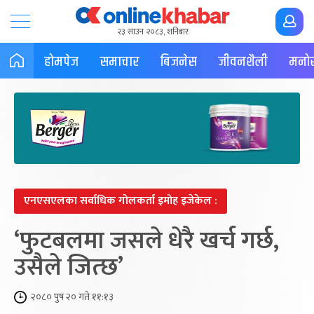
२३ साउन २०८३, शनिबार
होमपेज
समाचार
बिजनेस
जीवनशैली
मनोर
एनएसएलका सर्वाधिक गोलकर्ता इमोह इजेकेल :
‘फुटबलमा जसले धेरै खर्च गर्छ,
उसैले जित्छ’
२०८० पुष २० गते ११:१३