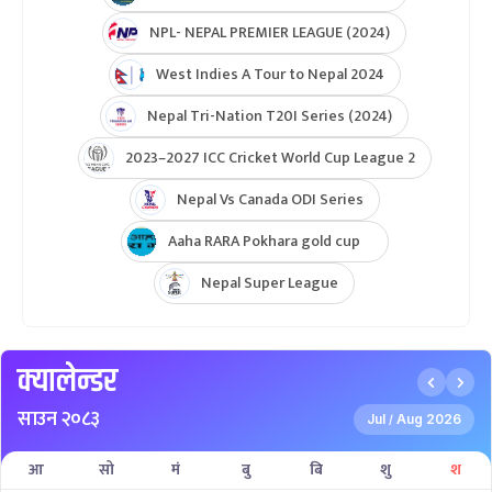
NPL- NEPAL PREMIER LEAGUE (2024)
West Indies A Tour to Nepal 2024
Nepal Tri-Nation T20I Series (2024)
2023–2027 ICC Cricket World Cup League 2
Nepal Vs Canada ODI Series
Aaha RARA Pokhara gold cup
Nepal Super League
क्यालेन्डर
साउन २०८३
Jul
Aug 2026
/
आ
सो
मं
बु
बि
शु
श